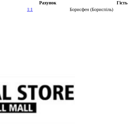
Рахунок
Гість
1:1
Борисфен (Бориспіль)