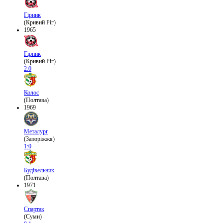
Гірник
(Кривий Ріг)
1965
Гірник
(Кривий Ріг)
2:0
Колос
(Полтава)
1969
Металург
(Запоріжжя)
1:0
Будівельник
(Полтава)
1971
Спартак
(Суми)