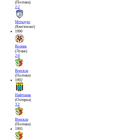
(Полтава)
2:2
Металург
(Кам'янське)
1990
Волинь
(Луцьк)
2:0
Ворскла
(Полтава)
1992
Нафтовик
(Охтирка)
3:2
Ворскла
(Полтава)
1993