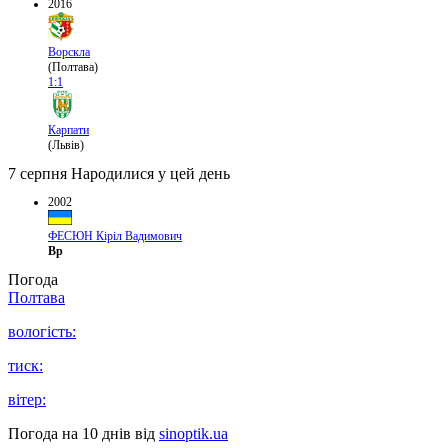
2016
Ворскла
(Полтава)
1:1
Карпати
(Львів)
7 серпня
Народилися у цей день
2002
ФЕСЮН Кіріл Вадимович
Вр
Погода
Полтава
вологість:
тиск:
вітер:
Погода на 10 днів від
sinoptik.ua