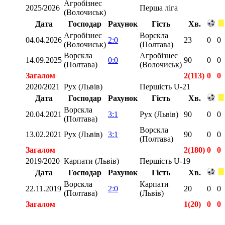
Агробізнес
2025/2026
Перша ліга
(Волочиськ)
Дата
Господар
Рахунок
Гість
Хв.
Агробізнес
Ворскла
04.04.2026
2:0
23
0
0
(Волочиськ)
(Полтава)
Ворскла
Агробізнес
14.09.2025
0:0
90
0
0
(Полтава)
(Волочиськ)
Загалом
2(113)
0
0
2020/2021
Рух (Львів)
Першість U-21
Дата
Господар
Рахунок
Гість
Хв.
Ворскла
20.04.2021
3:1
Рух (Львів)
90
0
0
(Полтава)
Ворскла
13.02.2021
Рух (Львів)
3:1
90
0
0
(Полтава)
Загалом
2(180)
0
0
2019/2020
Карпати (Львів)
Першість U-19
Дата
Господар
Рахунок
Гість
Хв.
Ворскла
Карпати
22.11.2019
2:0
20
0
0
(Полтава)
(Львів)
Загалом
1(20)
0
0
Загалом
5(313)
0
0