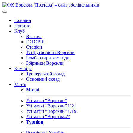
Головна
Новини
Клуб
Візитка
ІСТОРІЯ
Стадіон
Усі футболісти Ворскли
Бомбардири команди
Збірники Ворскли
Команда
Тренерський склад
Основний склад
Матчі
Матчі
Усі матчі “Ворскли”
Усі матчі “Ворскли” U21
Усі матчі “Ворскли” U19
Усі матчі “Ворскла-2”
Турніри
Чемпіонат України