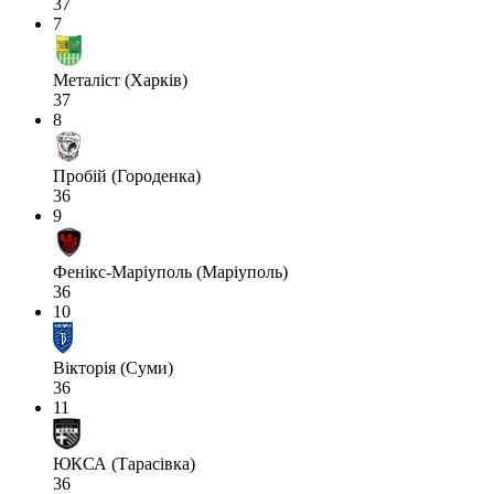
37
7
Металіст (Харків)
37
8
Пробій (Городенка)
36
9
Фенікс-Маріуполь (Маріуполь)
36
10
Вікторія (Суми)
36
11
ЮКСА (Тарасівка)
36