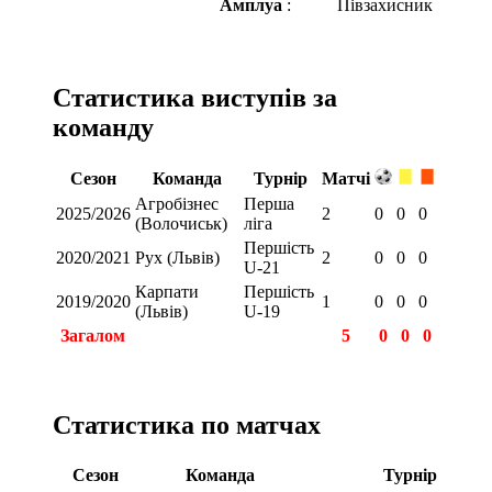
Амплуа
:
Півзахисник
Статистика виступів за
команду
Сезон
Команда
Турнір
Матчі
Агробізнес
Перша
2025/2026
2
0
0
0
(Волочиськ)
ліга
Першість
2020/2021
Рух (Львів)
2
0
0
0
U-21
Карпати
Першість
2019/2020
1
0
0
0
(Львів)
U-19
Загалом
5
0
0
0
Статистика по матчах
Сезон
Команда
Турнір