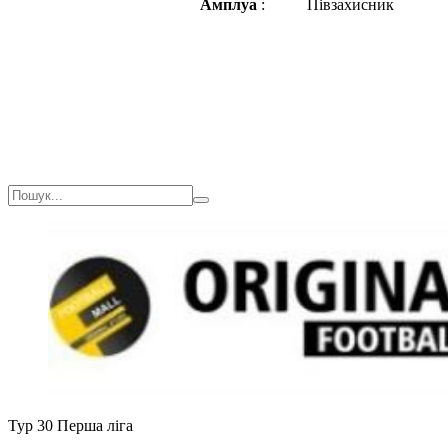
Амплуа
:
Півзахисник
Тур 30
Перша ліга