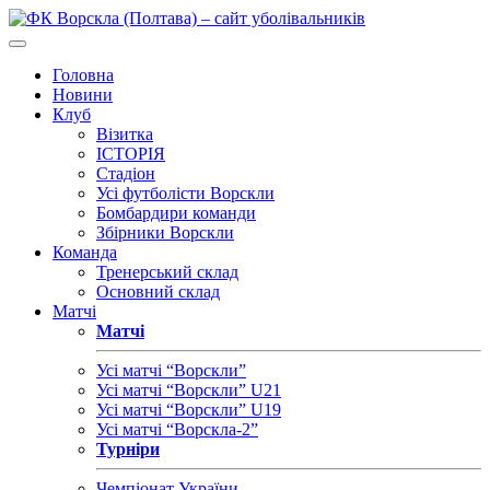
Головна
Новини
Клуб
Візитка
ІСТОРІЯ
Стадіон
Усі футболісти Ворскли
Бомбардири команди
Збірники Ворскли
Команда
Тренерський склад
Основний склад
Матчі
Матчі
Усі матчі “Ворскли”
Усі матчі “Ворскли” U21
Усі матчі “Ворскли” U19
Усі матчі “Ворскла-2”
Турніри
Чемпіонат України