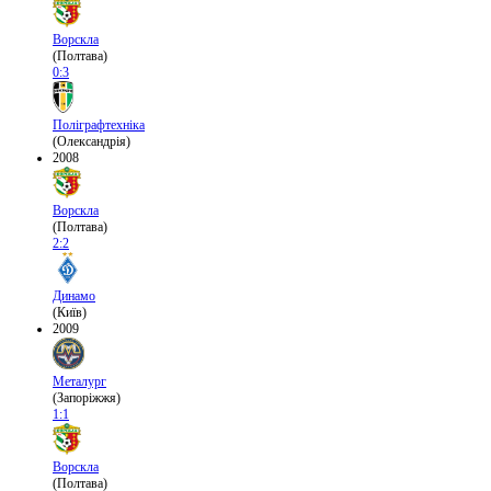
Ворскла
(Полтава)
0:3
Поліграфтехніка
(Олександрія)
2008
Ворскла
(Полтава)
2:2
Динамо
(Київ)
2009
Металург
(Запоріжжя)
1:1
Ворскла
(Полтава)