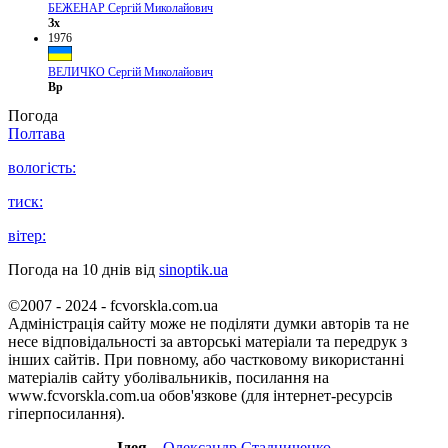
БЕЖЕНАР Сергій Миколайович
Зх
1976
ВЕЛИЧКО Сергій Миколайович
Вр
Погода
Полтава
вологість:
тиск:
вітер:
Погода на 10 днів від
sinoptik.ua
©2007 - 2024 - fcvorskla.com.ua
Адміністрація сайту може не поділяти думки авторів та не
несе відповідальності за авторські матеріали та передрук з
інших сайтів. При повному, або частковому використанні
матеріалів сайту уболівальників, посилання на
www.fcvorskla.com.ua обов'язкове (для інтернет-ресурсів
гіперпосилання).
Ідея
–
Олександр Стадниченко