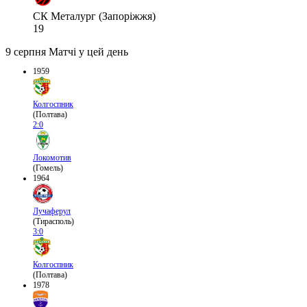
СК Металург (Запоріжжя)
19
9 серпня
Матчі у цей день
1959
Колгоспник
(Полтава)
2:0
Локомотив
(Гомель)
1964
Лучаферул
(Тирасполь)
3:0
Колгоспник
(Полтава)
1978