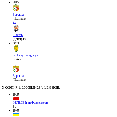
2015
Ворскла
(Полтава)
2:2
Шахтар
(Донецьк)
2024
FC Levy Bereg Kyiv
(Київ)
0:3
Ворскла
(Полтава)
9 серпня
Народилися у цей день
1959
ФЕЛЬДЕ Іван Фридрихович
Вр
1970