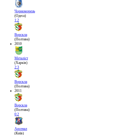
Чорноморець
(Одеса)
1:2
Ворскла
(Полтава)
2010
Металіст
(Харків)
2:3
Ворскла
(Полтава)
2011
Ворскла
(Полтава)
0:2
Арсенал
(Київ)