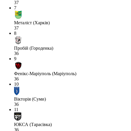
37
7
Металіст (Харків)
37
8
Пробій (Городенка)
36
9
Фенікс-Маріуполь (Маріуполь)
36
10
Вікторія (Суми)
36
11
ЮКСА (Тарасівка)
36