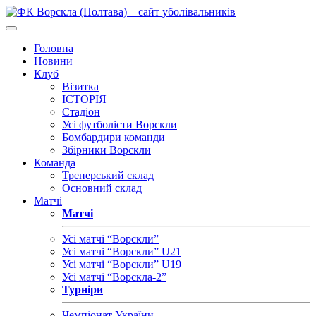
Головна
Новини
Клуб
Візитка
ІСТОРІЯ
Стадіон
Усі футболісти Ворскли
Бомбардири команди
Збірники Ворскли
Команда
Тренерський склад
Основний склад
Матчі
Матчі
Усі матчі “Ворскли”
Усі матчі “Ворскли” U21
Усі матчі “Ворскли” U19
Усі матчі “Ворскла-2”
Турніри
Чемпіонат України