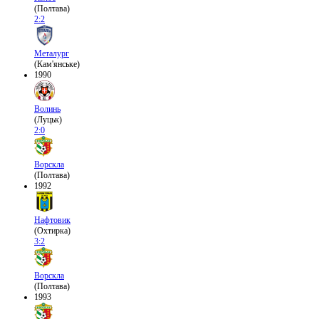
(Полтава)
2:2
Металург
(Кам'янське)
1990
Волинь
(Луцьк)
2:0
Ворскла
(Полтава)
1992
Нафтовик
(Охтирка)
3:2
Ворскла
(Полтава)
1993