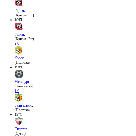
Гірник
(Кривий Ріг)
1965
Гірник
(Кривий Ріг)
2:0
Колос
(Полтава)
1969
Металург
(Запоріжжя)
1:0
Будівельник
(Полтава)
1971
Спартак
(Суми)