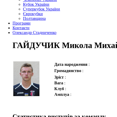
Кубок України
Суперкубок України
Єврокубки
Полтавщина
Програми
Контакти
Олександр Стадниченко
ГАЙДУЧИК Микола Миха
Дата народження
:
Громадянство
:
Зріст
:
Вага
:
Клуб
:
Амплуа
:
Статистика виступів за команду