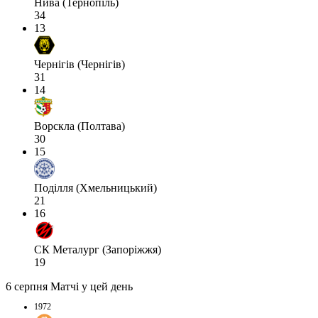
Нива (Тернопіль)
34
13
Чернігів (Чернігів)
31
14
Ворскла (Полтава)
30
15
Поділля (Хмельницький)
21
16
СК Металург (Запоріжжя)
19
6 серпня
Матчі у цей день
1972