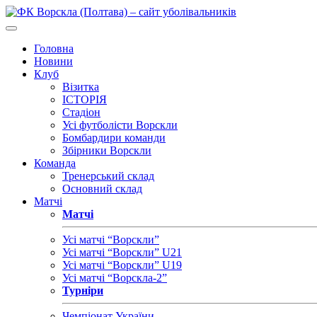
Головна
Новини
Клуб
Візитка
ІСТОРІЯ
Стадіон
Усі футболісти Ворскли
Бомбардири команди
Збірники Ворскли
Команда
Тренерський склад
Основний склад
Матчі
Матчі
Усі матчі “Ворскли”
Усі матчі “Ворскли” U21
Усі матчі “Ворскли” U19
Усі матчі “Ворскла-2”
Турніри
Чемпіонат України