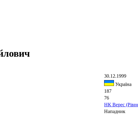
йлович
30.12.1999
Україна
187
76
НК Верес (Рівн
Нападник