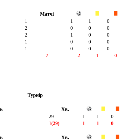
Матчі
1
1
1
0
2
0
0
0
2
1
0
0
1
0
0
0
1
0
0
0
7
2
1
0
Турнір
ть
Хв.
29
1
1
0
1(29)
1
1
0
ть
Хв.