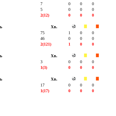
7
0
0
0
5
0
0
0
2(12)
0
0
0
ть
Хв.
75
1
0
0
46
0
0
0
2(121)
1
0
0
ть
Хв.
3
0
0
0
1(3)
0
0
0
ть
Хв.
17
0
0
0
1(17)
0
0
0
7(182)
2
1
0