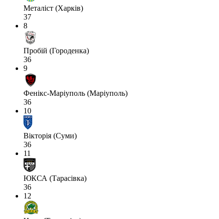
Металіст (Харків)
37
8
Пробій (Городенка)
36
9
Фенікс-Маріуполь (Маріуполь)
36
10
Вікторія (Суми)
36
11
ЮКСА (Тарасівка)
36
12