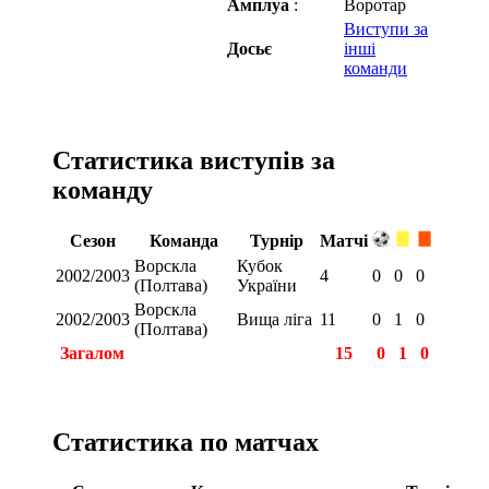
Амплуа
:
Воротар
Виступи за
Досьє
інші
команди
Статистика виступів за
команду
Сезон
Команда
Турнір
Матчі
Ворскла
Кубок
2002/2003
4
0
0
0
(Полтава)
України
Ворскла
2002/2003
Вища ліга
11
0
1
0
(Полтава)
Загалом
15
0
1
0
Статистика по матчах