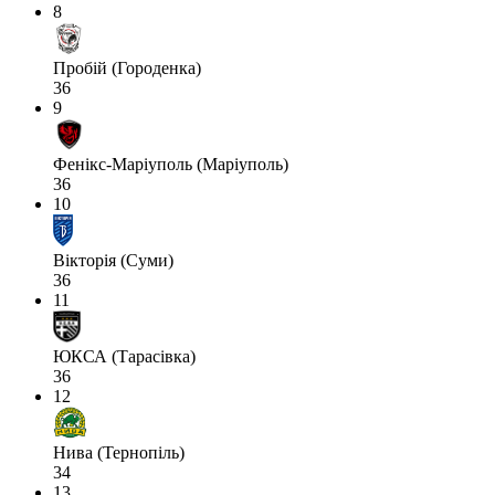
8
Пробій (Городенка)
36
9
Фенікс-Маріуполь (Маріуполь)
36
10
Вікторія (Суми)
36
11
ЮКСА (Тарасівка)
36
12
Нива (Тернопіль)
34
13