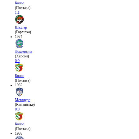
Колос
(Полтава)
1:1
Шахтар
(Горлівка)
1974
Локомотив
(Херсон)
0:0
Колос
(Полтава)
1982
Металург
(Кам'янське)
0:0
Колос
(Полтава)
1988