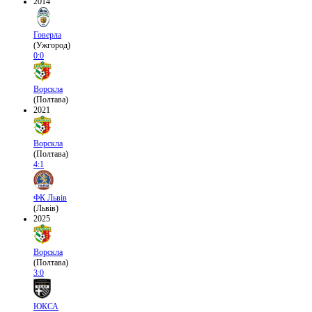
2014
Говерла
(Ужгород)
0:0
Ворскла
(Полтава)
2021
Ворскла
(Полтава)
4:1
ФК Львів
(Львів)
2025
Ворскла
(Полтава)
3:0
ЮКСА