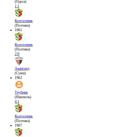
(Одеса)
1:1
Колгоспник
(Полтава)
1961
Колгоспник
(Полтава)
2:0
Авангард
(Суми)
1962
Трубник
(Нікополь)
4:1
Колгоспник
(Полтава)
1967