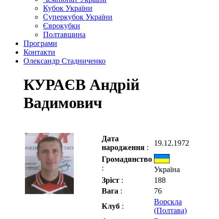
Кубок України
Суперкубок України
Єврокубки
Полтавщина
Програми
Контакти
Олександр Стадниченко
КУРАЄВ Андрій
Вадимович
Дата
19.12.1972
народження
:
Громадянство
:
Україна
Зріст
:
188
Вага
:
76
Ворскла
Клуб
:
(Полтава)