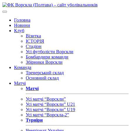
Головна
Новини
Клуб
Візитка
ІСТОРІЯ
Стадіон
Усі футболісти Ворскли
Бомбардири команди
Збірники Ворскли
Команда
Тренерський склад
Основний склад
Матчі
Матчі
Усі матчі “Ворскли”
Усі матчі “Ворскли” U21
Усі матчі “Ворскли” U19
Усі матчі “Ворскла-2”
Турніри
Чемпіонат України