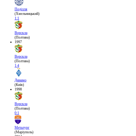
Поділля
(Хмельницький)
1:1
Ворскла
(Полтава)
1997
Ворскла
(Полтава)
1:4
Динамо
(Київ)
1998
Ворскла
(Полтава)
0:1
Металург
(Маріуполь)