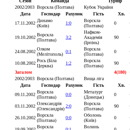
Сезон
Команда
Турнір
2002/2003
Ворскла (Полтава)
Кубок України
Дата
Господар
Рахунок
Гість
Хв.
Динамо
Ворскла
17.11.2002
1:0
0
(Київ)
(Полтава)
Нафком-
Ворскла
19.10.2002
3:2
Академія
90
(Полтава)
(Ірпінь)
Олком
Ворскла
24.08.2002
0:1
0
(Мелітополь)
(Полтава)
Рось (Біла
Ворскла
10.08.2002
1:2
90
Церква)
(Полтава)
Загалом
4(180)
2002/2003
Ворскла (Полтава)
Вища ліга
Дата
Господар
Рахунок
Гість
Хв.
Ворскла
Металург
09.11.2002
0:0
0
(Полтава)
(Донецьк)
Олександрія
Ворскла
03.11.2002
2:0
90
(Олександрія)
(Полтава)
Ворскла
Оболонь
26.10.2002
0:0
0
(Полтава)
(Київ)
Ворскла
Волинь
19.09.2002
0:1
0