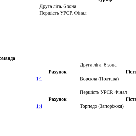
Друга ліга. 6 зона
Першість УРСР. Фінал
оманда
Друга ліга. 6 зона
Рахунок
Гіст
1:1
Ворскла (Полтава)
Першість УРСР. Фінал
Рахунок
Гіст
1:4
Торпедо (Запоріжжя)