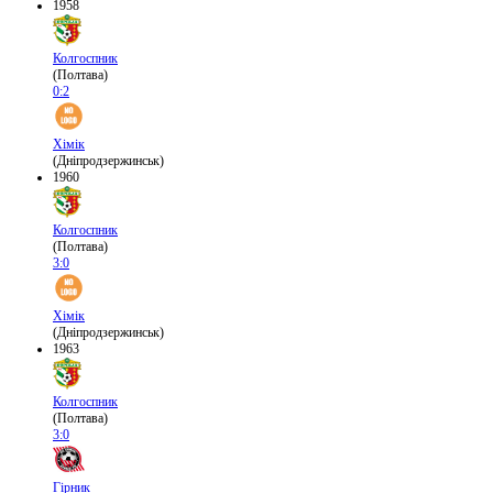
1958
Колгоспник
(Полтава)
0:2
Хімік
(Дніпродзержинськ)
1960
Колгоспник
(Полтава)
3:0
Хімік
(Дніпродзержинськ)
1963
Колгоспник
(Полтава)
3:0
Гірник