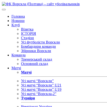
Головна
Новини
Клуб
Візитка
ІСТОРІЯ
Стадіон
Усі футболісти Ворскли
Бомбардири команди
Збірники Ворскли
Команда
Тренерський склад
Основний склад
Матчі
Матчі
Усі матчі “Ворскли”
Усі матчі “Ворскли” U21
Усі матчі “Ворскли” U19
Усі матчі “Ворскла-2”
Турніри
Чемпіонат України