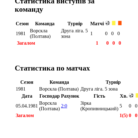
Статистика виступів за
команду
Сезон
Команда
Турнір
Матчі
Ворскла
Друга ліга. 5
1981
1
0
0
0
(Полтава)
зона
Загалом
1
0
0
0
Статистика по матчах
Сезон
Команда
Турнір
1981
Ворскла (Полтава)
Друга ліга. 5 зона
Дата
Господар
Рахунок
Гість
Хв.
Ворскла
Зірка
05.04.1981
2:0
5
0
0
(Полтава)
(Кропивницький)
Загалом
1(5)
0
0
Загалом
1(5)
0
0