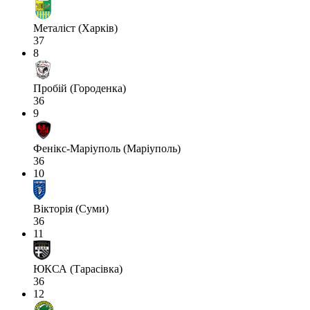
Металіст (Харків)
37
8
Пробій (Городенка)
36
9
Фенікс-Маріуполь (Маріуполь)
36
10
Вікторія (Суми)
36
11
ЮКСА (Тарасівка)
36
12