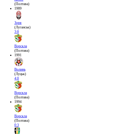
(Полтава)
1989
Зоря
(Луганськ)
3:0
Ворскла
(Полтава)
1991
Волинь
(Луцьк)
4:0
Ворскла
(Полтава)
1994
Ворскла
(Полтава)
0:3