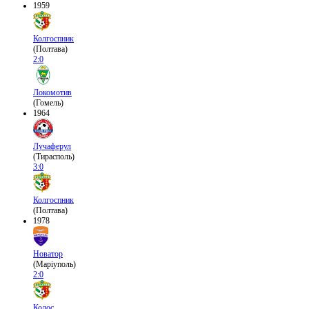
1959
Колгоспник
(Полтава)
2:0
Локомотив
(Гомель)
1964
Лучаферул
(Тирасполь)
3:0
Колгоспник
(Полтава)
1978
Новатор
(Маріуполь)
2:0
Колос