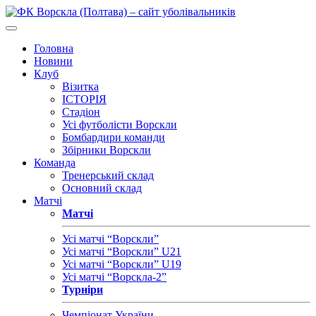
Головна
Новини
Клуб
Візитка
ІСТОРІЯ
Стадіон
Усі футболісти Ворскли
Бомбардири команди
Збірники Ворскли
Команда
Тренерський склад
Основний склад
Матчі
Матчі
Усі матчі “Ворскли”
Усі матчі “Ворскли” U21
Усі матчі “Ворскли” U19
Усі матчі “Ворскла-2”
Турніри
Чемпіонат України