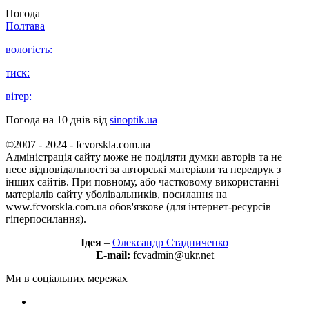
Погода
Полтава
вологість:
тиск:
вітер:
Погода на 10 днів від
sinoptik.ua
©2007 - 2024 - fcvorskla.com.ua
Адміністрація сайту може не поділяти думки авторів та не
несе відповідальності за авторські матеріали та передрук з
інших сайтів. При повному, або частковому використанні
матеріалів сайту уболівальників, посилання на
www.fcvorskla.com.ua обов'язкове (для інтернет-ресурсів
гіперпосилання).
Ідея
–
Олександр Стадниченко
E-mail:
fcvadmin@ukr.net
Ми в соціальних мережах