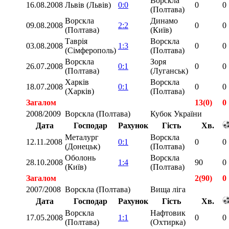
Ворскла
16.08.2008
Львів (Львів)
0:0
0
0
(Полтава)
Ворскла
Динамо
09.08.2008
2:2
0
0
(Полтава)
(Київ)
Таврія
Ворскла
03.08.2008
1:3
0
0
(Сімферополь)
(Полтава)
Ворскла
Зоря
26.07.2008
0:1
0
0
(Полтава)
(Луганськ)
Харків
Ворскла
18.07.2008
0:1
0
0
(Харків)
(Полтава)
Загалом
13(0)
0
2008/2009
Ворскла (Полтава)
Кубок України
Дата
Господар
Рахунок
Гість
Хв.
Металург
Ворскла
12.11.2008
0:1
0
0
(Донецьк)
(Полтава)
Оболонь
Ворскла
28.10.2008
1:4
90
0
(Київ)
(Полтава)
Загалом
2(90)
0
2007/2008
Ворскла (Полтава)
Вища ліга
Дата
Господар
Рахунок
Гість
Хв.
Ворскла
Нафтовик
17.05.2008
1:1
0
0
(Полтава)
(Охтирка)