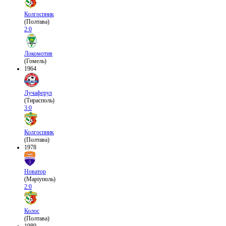
Колгоспник
(Полтава)
2:0
Локомотив
(Гомель)
1964
Лучаферул
(Тирасполь)
3:0
Колгоспник
(Полтава)
1978
Новатор
(Маріуполь)
2:0
Колос
(Полтава)