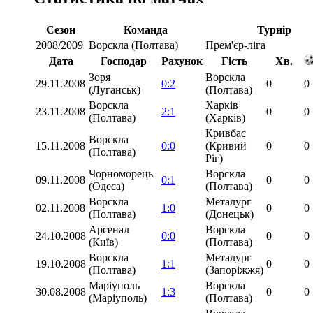
Сезон
Команда
Турнір
2008/2009
Ворскла (Полтава)
Прем'єр-ліга
Дата
Господар
Рахунок
Гість
Хв.
Зоря
Ворскла
29.11.2008
0:2
0
0
(Луганськ)
(Полтава)
Ворскла
Харків
23.11.2008
2:1
0
0
(Полтава)
(Харків)
Кривбас
Ворскла
15.11.2008
0:0
(Кривий
0
0
(Полтава)
Ріг)
Чорноморець
Ворскла
09.11.2008
0:1
0
0
(Одеса)
(Полтава)
Ворскла
Металург
02.11.2008
1:0
0
0
(Полтава)
(Донецьк)
Арсенал
Ворскла
24.10.2008
0:0
0
0
(Київ)
(Полтава)
Ворскла
Металург
19.10.2008
1:1
0
0
(Полтава)
(Запоріжжя)
Маріуполь
Ворскла
30.08.2008
1:3
0
0
(Маріуполь)
(Полтава)