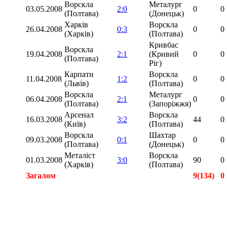
Ворскла
Металург
03.05.2008
2:0
0
0
(Полтава)
(Донецьк)
Харків
Ворскла
26.04.2008
0:3
0
0
(Харків)
(Полтава)
Кривбас
Ворскла
19.04.2008
2:1
(Кривий
0
0
(Полтава)
Ріг)
Карпати
Ворскла
11.04.2008
1:2
0
0
(Львів)
(Полтава)
Ворскла
Металург
06.04.2008
2:1
0
0
(Полтава)
(Запоріжжя)
Арсенал
Ворскла
16.03.2008
3:2
44
0
(Київ)
(Полтава)
Ворскла
Шахтар
09.03.2008
0:1
0
0
(Полтава)
(Донецьк)
Металіст
Ворскла
01.03.2008
3:0
90
0
(Харків)
(Полтава)
Загалом
9(134)
0
Загалом
24(224)
0