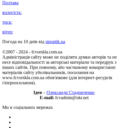
Полтава
вологість:
тиск:
вітер:
Погода на 10 днів від
sinoptik.ua
©2007 - 2024 - fcvorskla.com.ua
Адміністрація сайту може не поділяти думки авторів та не
несе відповідальності за авторські матеріали та передрук з
інших сайтів. При повному, або частковому використанні
матеріалів сайту уболівальників, посилання на
www.fcvorskla.com.ua обов'язкове (для інтернет-ресурсів
гіперпосилання).
Ідея
–
Олександр Стадниченко
E-mail:
fcvadmin@ukr.net
Ми в соціальних мережах