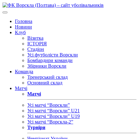
Головна
Новини
Клуб
Візитка
ІСТОРІЯ
Стадіон
Усі футболісти Ворскли
Бомбардири команди
Збірники Ворскли
Команда
Тренерський склад
Основний склад
Матчі
Матчі
Усі матчі “Ворскли”
Усі матчі “Ворскли” U21
Усі матчі “Ворскли” U19
Усі матчі “Ворскла-2”
Турніри
Чемпіонат України