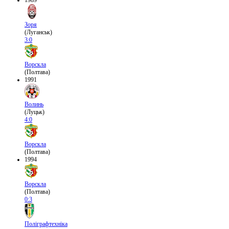
1989
Зоря
(Луганськ)
3:0
Ворскла
(Полтава)
1991
Волинь
(Луцьк)
4:0
Ворскла
(Полтава)
1994
Ворскла
(Полтава)
0:3
Поліграфтехніка