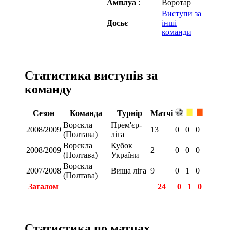
Амплуа
:
Воротар
Виступи за
Досьє
інші
команди
Статистика виступів за
команду
Сезон
Команда
Турнір
Матчі
Ворскла
Прем'єр-
2008/2009
13
0
0
0
(Полтава)
ліга
Ворскла
Кубок
2008/2009
2
0
0
0
(Полтава)
України
Ворскла
2007/2008
Вища ліга
9
0
1
0
(Полтава)
Загалом
24
0
1
0
Статистика по матчах