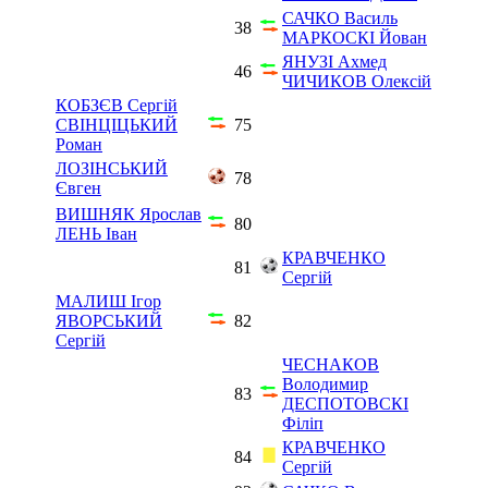
САЧКО Василь
38
МАРКОСКІ Йован
ЯНУЗІ Ахмед
46
ЧИЧИКОВ Олексій
КОБЗЄВ Сергій
СВІНЦІЦЬКИЙ
75
Роман
ЛОЗІНСЬКИЙ
78
Євген
ВИШНЯК Ярослав
80
ЛЕНЬ Іван
КРАВЧЕНКО
81
Сергій
МАЛИШ Ігор
ЯВОРСЬКИЙ
82
Сергій
ЧЕСНАКОВ
Володимир
83
ДЕСПОТОВСКІ
Філіп
КРАВЧЕНКО
84
Сергій