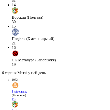
31
14
Ворскла (Полтава)
30
15
Поділля (Хмельницький)
21
16
СК Металург (Запоріжжя)
19
6 серпня
Матчі у цей день
1972
Будівельник
(Тернопіль)
1:3