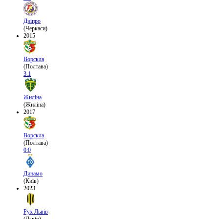
Дніпро
(Черкаси)
2015
Ворскла
(Полтава)
3:1
Жиліна
(Жиліна)
2017
Ворскла
(Полтава)
0:0
Динамо
(Київ)
2023
Рух Львів