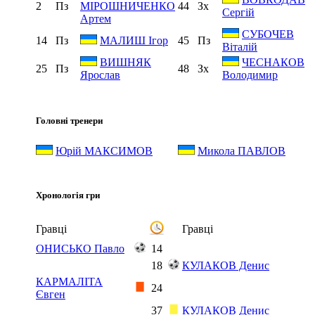
2
Пз
44
Зх
МІРОШНИЧЕНКО
Сергій
Артем
СУБОЧЕВ
14
Пз
45
Пз
МАЛИШ Ігор
Віталій
ВИШНЯК
ЧЕСНАКОВ
25
Пз
48
Зх
Ярослав
Володимир
Головні тренери
Юрій МАКСИМОВ
Микола ПАВЛОВ
Хронологія гри
Гравці
Гравці
ОНИСЬКО Павло
14
18
КУЛАКОВ Денис
КАРМАЛІТА
24
Євген
37
КУЛАКОВ Денис