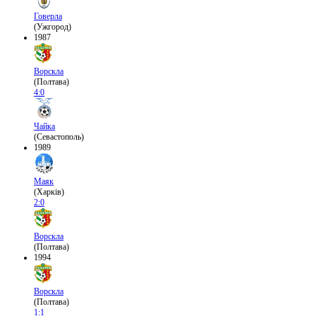
Говерла
(Ужгород)
1987
Ворскла
(Полтава)
4:0
Чайка
(Севастополь)
1989
Маяк
(Харків)
2:0
Ворскла
(Полтава)
1994
Ворскла
(Полтава)
1:1