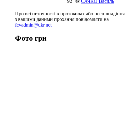
92
САЧКО Василь
Про всі неточності в протоколах або неспівпадіння
з вашими даними прохання повідомляти на
fcvadmin@ukr.net
Фото гри