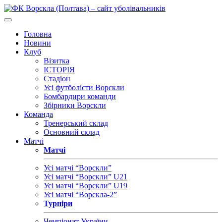
Головна
Новини
Клуб
Візитка
ІСТОРІЯ
Стадіон
Усі футболісти Ворскли
Бомбардири команди
Збірники Ворскли
Команда
Тренерський склад
Основний склад
Матчі
Матчі
Усі матчі “Ворскли”
Усі матчі “Ворскли” U21
Усі матчі “Ворскли” U19
Усі матчі “Ворскла-2”
Турніри
Чемпіонат України