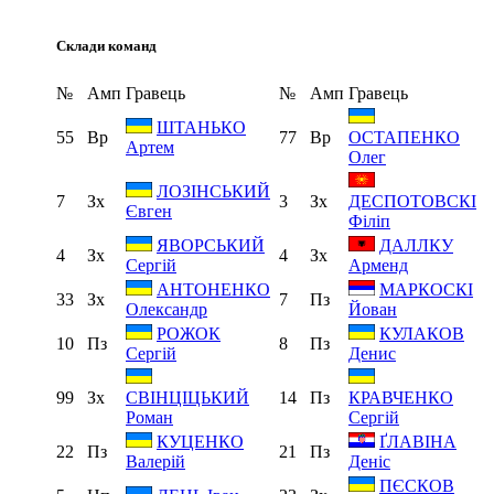
Склади команд
№
Амп
Гравець
№
Амп
Гравець
ШТАНЬКО
55
Вр
77
Вр
ОСТАПЕНКО
Артем
Олег
ЛОЗІНСЬКИЙ
7
Зх
3
Зх
ДЕСПОТОВСКІ
Євген
Філіп
ЯВОРСЬКИЙ
ДАЛЛКУ
4
Зх
4
Зх
Сергій
Арменд
АНТОНЕНКО
МАРКОСКІ
33
Зх
7
Пз
Олександр
Йован
РОЖОК
КУЛАКОВ
10
Пз
8
Пз
Сергій
Денис
99
Зх
14
Пз
СВІНЦІЦЬКИЙ
КРАВЧЕНКО
Роман
Сергій
КУЦЕНКО
ҐЛАВІНА
22
Пз
21
Пз
Валерій
Деніс
ПЄСКОВ