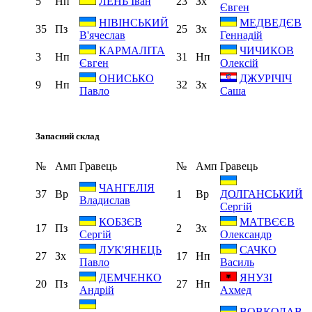
5
Нп
23
Зх
ЛЕНЬ Іван
Євген
НІВІНСЬКИЙ
МЕДВЕДЄВ
35
Пз
25
Зх
В'ячеслав
Геннадій
КАРМАЛІТА
ЧИЧИКОВ
3
Нп
31
Нп
Євген
Олексій
ОНИСЬКО
ДЖУРІЧІЧ
9
Нп
32
Зх
Павло
Саша
Запасний склад
№
Амп
Гравець
№
Амп
Гравець
ЧАНГЕЛІЯ
37
Вр
1
Вр
ДОЛГАНСЬКИЙ
Владислав
Сергій
КОБЗЄВ
МАТВЄЄВ
17
Пз
2
Зх
Сергій
Олександр
ЛУК'ЯНЕЦЬ
САЧКО
27
Зх
17
Нп
Павло
Василь
ДЕМЧЕНКО
ЯНУЗІ
20
Пз
27
Нп
Андрій
Ахмед
ВОВКОДАВ