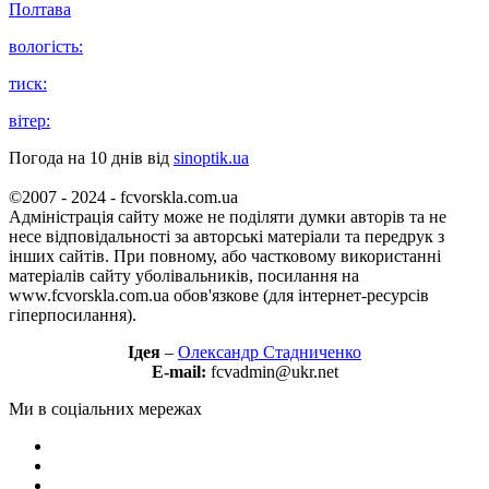
Полтава
вологість:
тиск:
вітер:
Погода на 10 днів від
sinoptik.ua
©2007 - 2024 - fcvorskla.com.ua
Адміністрація сайту може не поділяти думки авторів та не
несе відповідальності за авторські матеріали та передрук з
інших сайтів. При повному, або частковому використанні
матеріалів сайту уболівальників, посилання на
www.fcvorskla.com.ua обов'язкове (для інтернет-ресурсів
гіперпосилання).
Ідея
–
Олександр Стадниченко
E-mail:
fcvadmin@ukr.net
Ми в соціальних мережах