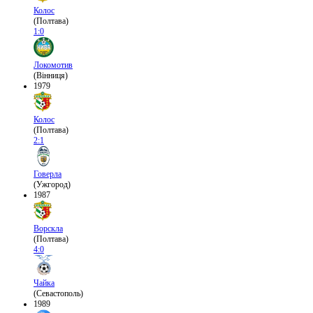
Колос
(Полтава)
1:0
Локомотив
(Вінниця)
1979
Колос
(Полтава)
2:1
Говерла
(Ужгород)
1987
Ворскла
(Полтава)
4:0
Чайка
(Севастополь)
1989