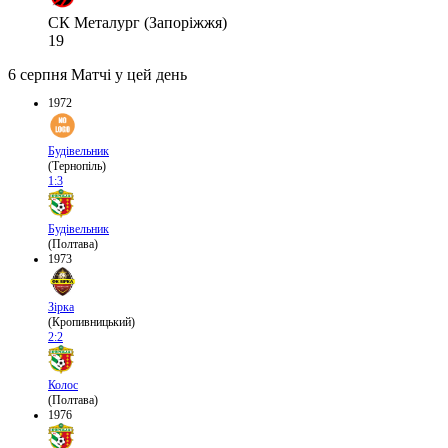
СК Металург (Запоріжжя)
19
6 серпня
Матчі у цей день
1972
Будівельник
(Тернопіль)
1:3
Будівельник
(Полтава)
1973
Зірка
(Кропивницький)
2:2
Колос
(Полтава)
1976