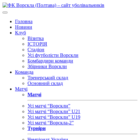
Головна
Новини
Клуб
Візитка
ІСТОРІЯ
Стадіон
Усі футболісти Ворскли
Бомбардири команди
Збірники Ворскли
Команда
Тренерський склад
Основний склад
Матчі
Матчі
Усі матчі “Ворскли”
Усі матчі “Ворскли” U21
Усі матчі “Ворскли” U19
Усі матчі “Ворскла-2”
Турніри
Чемпіонат України