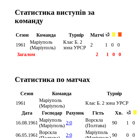
Статистика виступів за
команду
Сезон
Команда
Турнір
Матчі
Маріуполь
Клас Б. 2
1961
2
1
0
0
(Маріуполь)
зона УРСР
Загалом
2
1
0
0
Статистика по матчах
Сезон
Команда
Турнір
Маріуполь
1961
Клас Б. 2 зона УРСР
(Маріуполь)
Дата
Господар
Рахунок
Гість
Хв.
Маріуполь
Ворскла
16.08.1961
2:0
90
1
0
(Маріуполь)
(Полтава)
Ворскла
Маріуполь
06.05.1961
2:0
90
0
0
(Полтава)
(Маріуполь)