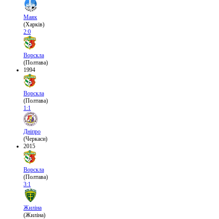
Маяк
(Харків)
2:0
Ворскла
(Полтава)
1994
Ворскла
(Полтава)
1:1
Дніпро
(Черкаси)
2015
Ворскла
(Полтава)
3:1
Жиліна
(Жиліна)