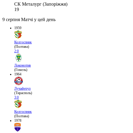
СК Металург (Запоріжжя)
19
9 серпня
Матчі у цей день
1959
Колгоспник
(Полтава)
2:0
Локомотив
(Гомель)
1964
Лучаферул
(Тирасполь)
3:0
Колгоспник
(Полтава)
1978