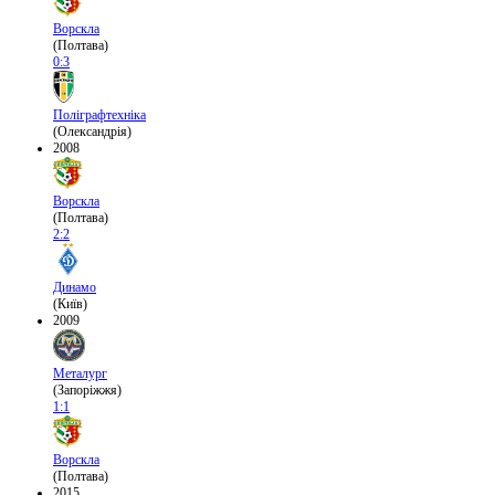
Ворскла
(Полтава)
0:3
Поліграфтехніка
(Олександрія)
2008
Ворскла
(Полтава)
2:2
Динамо
(Київ)
2009
Металург
(Запоріжжя)
1:1
Ворскла
(Полтава)
2015