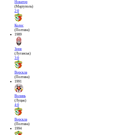
Новатор
(Маріуполь)
2:0
Колос
(Полтава)
1989
Зоря
(Луганськ)
3:0
Ворскла
(Полтава)
1991
Волинь
(Луцьк)
4:0
Ворскла
(Полтава)
1994