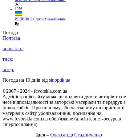
Зх
1976
ВЕЛИЧКО Сергій Миколайович
Вр
Погода
Полтава
вологість:
тиск:
вітер:
Погода на 10 днів від
sinoptik.ua
©2007 - 2024 - fcvorskla.com.ua
Адміністрація сайту може не поділяти думки авторів та не
несе відповідальності за авторські матеріали та передрук з
інших сайтів. При повному, або частковому використанні
матеріалів сайту уболівальників, посилання на
www.fcvorskla.com.ua обов'язкове (для інтернет-ресурсів
гіперпосилання).
Ідея
–
Олександр Стадниченко