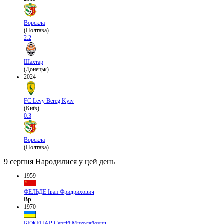
Ворскла
(Полтава)
2:2
Шахтар
(Донецьк)
2024
FC Levy Bereg Kyiv
(Київ)
0:3
Ворскла
(Полтава)
9 серпня
Народилися у цей день
1959
ФЕЛЬДЕ Іван Фридрихович
Вр
1970
БЕЖЕНАР Сергій Миколайович