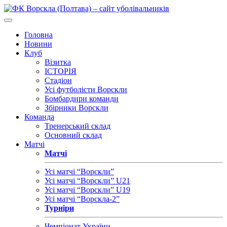
Головна
Новини
Клуб
Візитка
ІСТОРІЯ
Стадіон
Усі футболісти Ворскли
Бомбардири команди
Збірники Ворскли
Команда
Тренерський склад
Основний склад
Матчі
Матчі
Усі матчі “Ворскли”
Усі матчі “Ворскли” U21
Усі матчі “Ворскли” U19
Усі матчі “Ворскла-2”
Турніри
Чемпіонат України