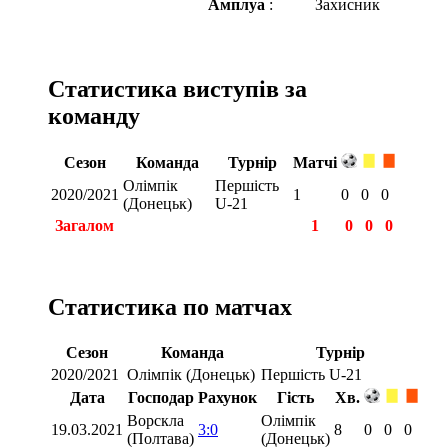
Амплуа
:
Захисник
Статистика виступів за
команду
Сезон
Команда
Турнір
Матчі
Олімпік
Першість
2020/2021
1
0
0
0
(Донецьк)
U-21
Загалом
1
0
0
0
Статистика по матчах
Сезон
Команда
Турнір
2020/2021
Олімпік (Донецьк)
Першість U-21
Дата
Господар
Рахунок
Гість
Хв.
Ворскла
Олімпік
19.03.2021
3:0
8
0
0
0
(Полтава)
(Донецьк)