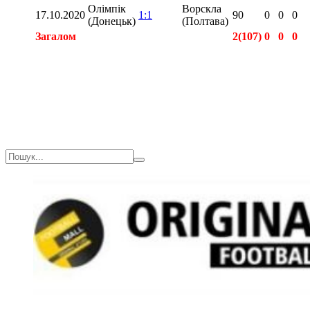
Олімпік
Ворскла
17.10.2020
1:1
90
0
0
0
(Донецьк)
(Полтава)
Загалом
2(107)
0
0
0
Загалом
2(107)
0
0
0