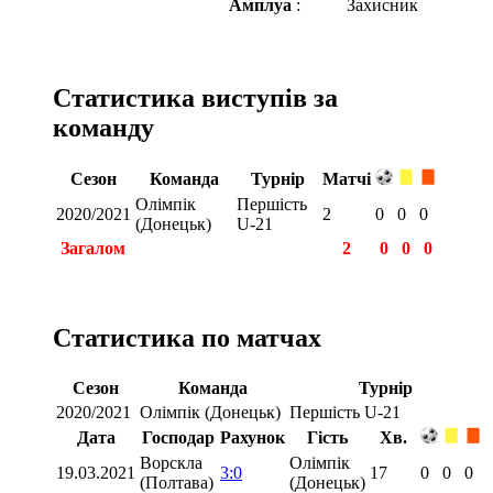
Амплуа
:
Захисник
Статистика виступів за
команду
Сезон
Команда
Турнір
Матчі
Олімпік
Першість
2020/2021
2
0
0
0
(Донецьк)
U-21
Загалом
2
0
0
0
Статистика по матчах
Сезон
Команда
Турнір
2020/2021
Олімпік (Донецьк)
Першість U-21
Дата
Господар
Рахунок
Гість
Хв.
Ворскла
Олімпік
19.03.2021
3:0
17
0
0
0
(Полтава)
(Донецьк)