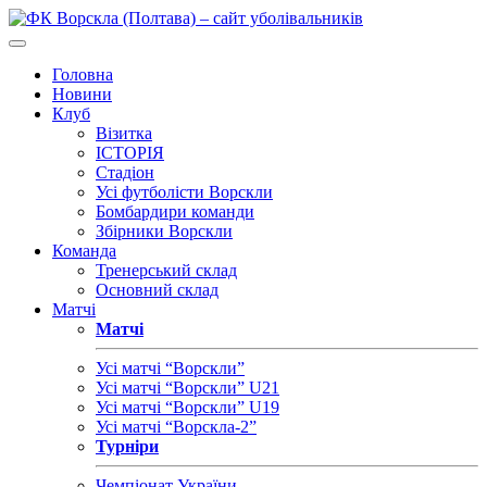
Головна
Новини
Клуб
Візитка
ІСТОРІЯ
Стадіон
Усі футболісти Ворскли
Бомбардири команди
Збірники Ворскли
Команда
Тренерський склад
Основний склад
Матчі
Матчі
Усі матчі “Ворскли”
Усі матчі “Ворскли” U21
Усі матчі “Ворскли” U19
Усі матчі “Ворскла-2”
Турніри
Чемпіонат України