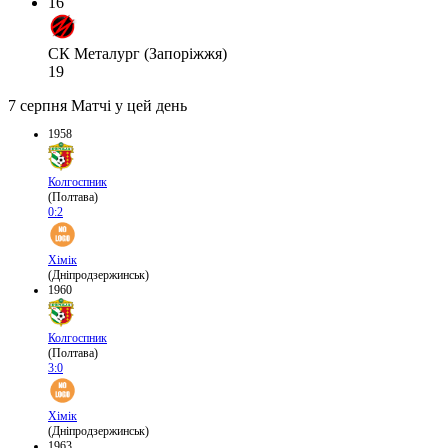
16
СК Металург (Запоріжжя)
19
7 серпня
Матчі у цей день
1958
Колгоспник
(Полтава)
0:2
Хімік
(Дніпродзержинськ)
1960
Колгоспник
(Полтава)
3:0
Хімік
(Дніпродзержинськ)
1963