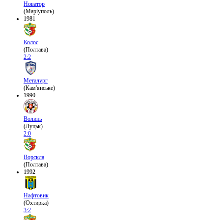
Новатор
(Маріуполь)
1981
Колос
(Полтава)
2:2
Металург
(Кам'янське)
1990
Волинь
(Луцьк)
2:0
Ворскла
(Полтава)
1992
Нафтовик
(Охтирка)
3:2