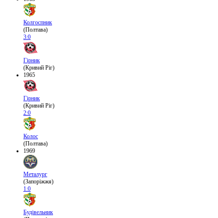
Колгоспник
(Полтава)
3:0
Гірник
(Кривий Ріг)
1965
Гірник
(Кривий Ріг)
2:0
Колос
(Полтава)
1969
Металург
(Запоріжжя)
1:0
Будівельник