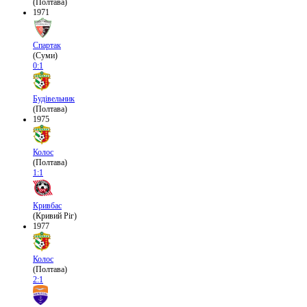
(Полтава)
1971
Спартак
(Суми)
0:1
Будівельник
(Полтава)
1975
Колос
(Полтава)
1:1
Кривбас
(Кривий Ріг)
1977
Колос
(Полтава)
2:1