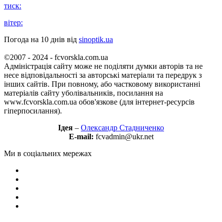
тиск:
вітер:
Погода на 10 днів від
sinoptik.ua
©2007 - 2024 - fcvorskla.com.ua
Адміністрація сайту може не поділяти думки авторів та не
несе відповідальності за авторські матеріали та передрук з
інших сайтів. При повному, або частковому використанні
матеріалів сайту уболівальників, посилання на
www.fcvorskla.com.ua обов'язкове (для інтернет-ресурсів
гіперпосилання).
Ідея
–
Олександр Стадниченко
E-mail:
fcvadmin@ukr.net
Ми в соціальних мережах