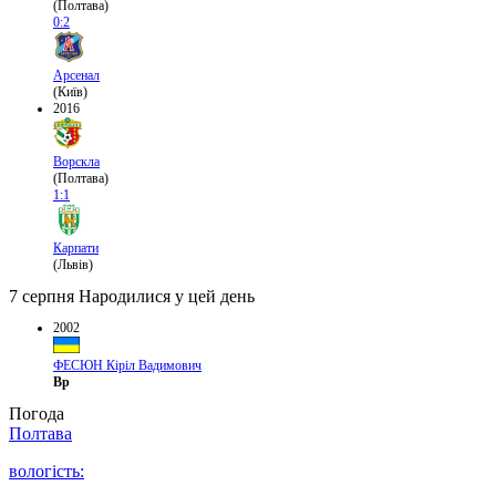
(Полтава)
0:2
Арсенал
(Київ)
2016
Ворскла
(Полтава)
1:1
Карпати
(Львів)
7 серпня
Народилися у цей день
2002
ФЕСЮН Кіріл Вадимович
Вр
Погода
Полтава
вологість: