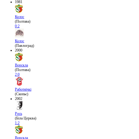
1981
Колос
(Полтава)
0:2
Колос
(Павлоград)
2000
Ворскла
(Полтава)
2:0
Работнічкі
(Скопьє)
2002
Рось
(Біла Церква)
1:2
Ворскла