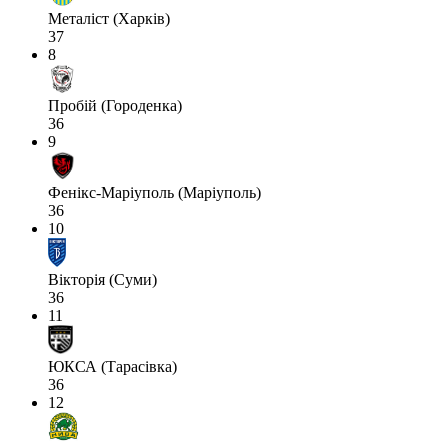
Металіст (Харків)
37
8
Пробій (Городенка)
36
9
Фенікс-Маріуполь (Маріуполь)
36
10
Вікторія (Суми)
36
11
ЮКСА (Тарасівка)
36
12