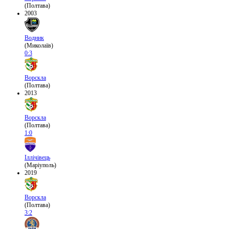
(Полтава)
2003
Водник
(Миколаїв)
0:3
Ворскла
(Полтава)
2013
Ворскла
(Полтава)
1:0
Іллічівець
(Маріуполь)
2019
Ворскла
(Полтава)
3:2