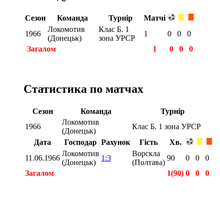
Сезон
Команда
Турнір
Матчі
Локомотив
Клас Б. 1
1966
1
0
0
0
(Донецьк)
зона УРСР
Загалом
1
0
0
0
Статистика по матчах
Сезон
Команда
Турнір
Локомотив
1966
Клас Б. 1 зона УРСР
(Донецьк)
Дата
Господар
Рахунок
Гість
Хв.
Локомотив
Ворскла
11.06.1966
1:3
90
0
0
0
(Донецьк)
(Полтава)
Загалом
1(90)
0
0
0
Загалом
1(90)
0
0
0