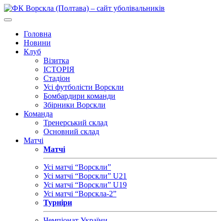
Головна
Новини
Клуб
Візитка
ІСТОРІЯ
Стадіон
Усі футболісти Ворскли
Бомбардири команди
Збірники Ворскли
Команда
Тренерський склад
Основний склад
Матчі
Матчі
Усі матчі “Ворскли”
Усі матчі “Ворскли” U21
Усі матчі “Ворскли” U19
Усі матчі “Ворскла-2”
Турніри
Чемпіонат України