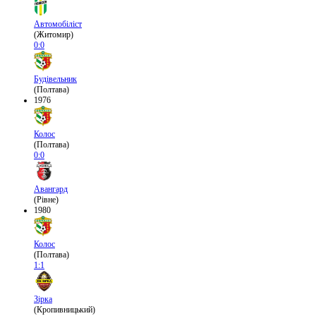
Автомобіліст
(Житомир)
0:0
Будівельник
(Полтава)
1976
Колос
(Полтава)
0:0
Авангард
(Рівне)
1980
Колос
(Полтава)
1:1
Зірка
(Кропивницький)