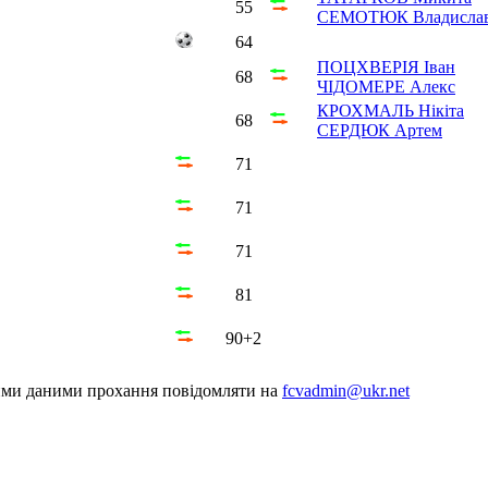
55
СЕМОТЮК Владисла
64
ПОЦХВЕРІЯ Іван
68
ЧІДОМЕРЕ Алекс
КРОХМАЛЬ Нікіта
68
СЕРДЮК Артем
71
71
71
81
90+2
шими даними прохання повідомляти на
fcvadmin@ukr.net