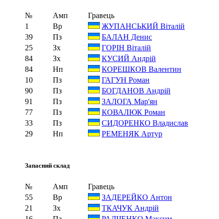
№
Амп
Гравець
1
Вр
ЖУПАНСЬКИЙ Віталій
39
Пз
БАЛАН Денис
25
Зх
ГОРІН Віталій
84
Зх
КУСИЙ Андрій
84
Нп
КОРЕШКОВ Валентин
10
Пз
ГАГУН Роман
90
Пз
БОГДАНОВ Андрій
91
Пз
ЗАЛОГА Мар'ян
77
Пз
КОВАЛЮК Роман
33
Пз
СИДОРЕНКО Владислав
29
Нп
РЕМЕНЯК Артур
Запасний склад
№
Амп
Гравець
55
Вр
ЗАДЕРЕЙКО Антон
21
Зх
ТКАЧУК Андрій
16
Пз
РАДЧЕНКО Максим