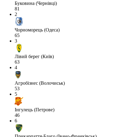
Буковина (Чернівці)
81
2
Чорноморець (Одеса)
65
3
Лівий берег (Київ)
63
4
Агробізнес (Волочиськ)
53
5
Інгулець (Петрове)
46
6
Прикарпаття-Благо (Івано-Франківськ)