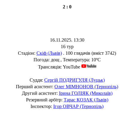
2 : 0
16.11.2025. 13:30
16 тур
Стадіон:
Скіф (Львів)
. 100 глядачів (вміст 3742)
Погода: дощ , Температура: 10ºC
Трансляція: YouTube
Суддя:
Сергій ПОДРИГУЛЯ (Луцьк)
Перший асистент:
Олег МІМНОНОВ (Тернопіль)
Другий асистент:
Ірина ГОЛІЯК (Миколаїв)
Резервний арбітр:
Тарас КОЗАК (Львів)
Інспектор:
Ігор ОВЧАР (Тернопіль)