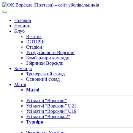
Головна
Новини
Клуб
Візитка
ІСТОРІЯ
Стадіон
Усі футболісти Ворскли
Бомбардири команди
Збірники Ворскли
Команда
Тренерський склад
Основний склад
Матчі
Матчі
Усі матчі “Ворскли”
Усі матчі “Ворскли” U21
Усі матчі “Ворскли” U19
Усі матчі “Ворскла-2”
Турніри
Чемпіонат України