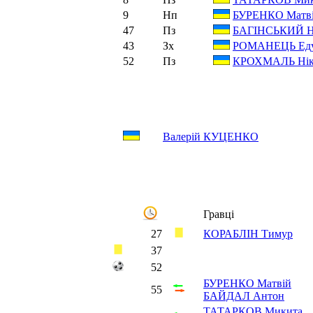
9
Нп
БУРЕНКО Матв
47
Пз
БАГІНСЬКИЙ Ні
43
Зх
РОМАНЕЦЬ Еду
52
Пз
КРОХМАЛЬ Нік
Валерій КУЦЕНКО
Гравці
27
КОРАБЛІН Тимур
37
52
БУРЕНКО Матвій
55
БАЙДАЛ Антон
ТАТАРКОВ Микита