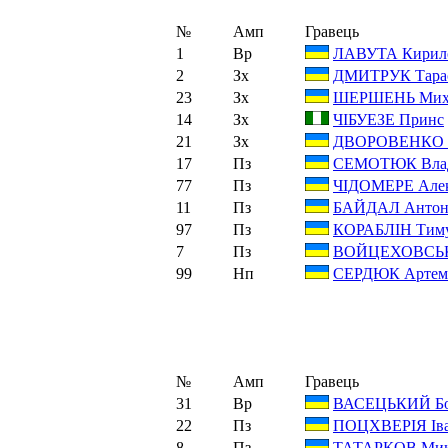
№
Амп
Гравець
1
Вр
ЛАВУТА Кирил
2
Зх
ДМИТРУК Тара
23
Зх
ШЕРШЕНЬ Мих
14
Зх
ЧІБУЕЗЕ Принс
21
Зх
ДВОРОВЕНКО В
17
Пз
СЕМОТЮК Влад
77
Пз
ЧІДОМЕРЕ Але
11
Пз
БАЙДАЛ Анто
97
Пз
КОРАБЛІН Тим
7
Пз
ВОЙЦЕХОВСЬК
99
Нп
СЕРДЮК Артем
№
Амп
Гравець
31
Вр
ВАСЕЦЬКИЙ Бо
22
Пз
ПОЦХВЕРІЯ Ів
8
Пз
ТАТАРКОВ Мик