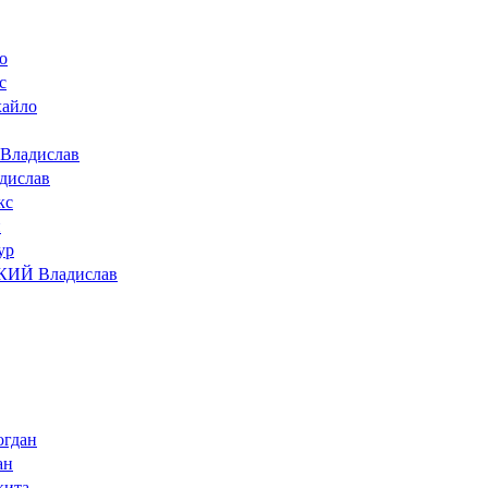
о
с
айло
ладислав
ислав
кс
н
ур
ИЙ Владислав
гдан
ан
ита