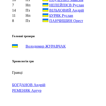
7
Нп
НЕПЕЙПІЄВ Руслан
14
Пз
ВІЛЬХОВИЙ Андрій
11
Нп
БУРЯК Руслан
8
Пз
ПАНЧИШИН Орест
Головні тренери
Володимир ЖУРАВЧАК
Хронологія гри
Гравці
БОГДАНОВ Андрій
РЕМЕНЯК Артур