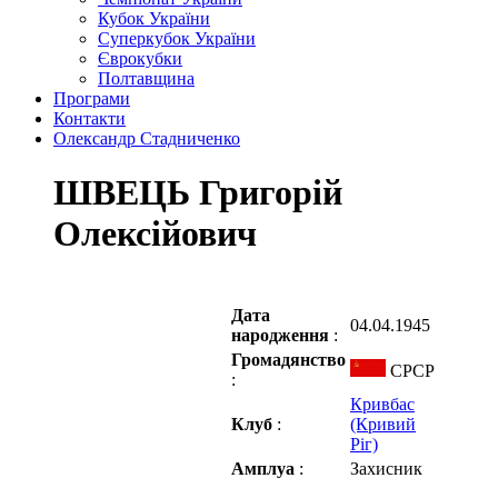
Кубок України
Суперкубок України
Єврокубки
Полтавщина
Програми
Контакти
Олександр Стадниченко
ШВЕЦЬ Григорій
Олексійович
Дата
04.04.1945
народження
:
Громадянство
СРСР
:
Кривбас
Клуб
:
(Кривий
Ріг)
Амплуа
:
Захисник