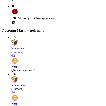
21
16
СК Металург (Запоріжжя)
19
7 серпня
Матчі у цей день
1958
Колгоспник
(Полтава)
0:2
Хімік
(Дніпродзержинськ)
1960
Колгоспник
(Полтава)
3:0
Хімік