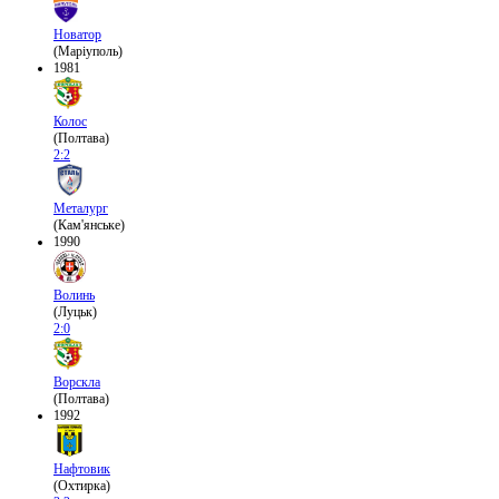
Новатор
(Маріуполь)
1981
Колос
(Полтава)
2:2
Металург
(Кам'янське)
1990
Волинь
(Луцьк)
2:0
Ворскла
(Полтава)
1992
Нафтовик
(Охтирка)