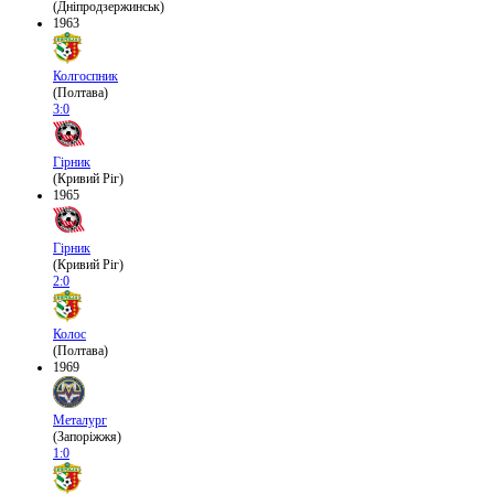
(Дніпродзержинськ)
1963
Колгоспник
(Полтава)
3:0
Гірник
(Кривий Ріг)
1965
Гірник
(Кривий Ріг)
2:0
Колос
(Полтава)
1969
Металург
(Запоріжжя)
1:0