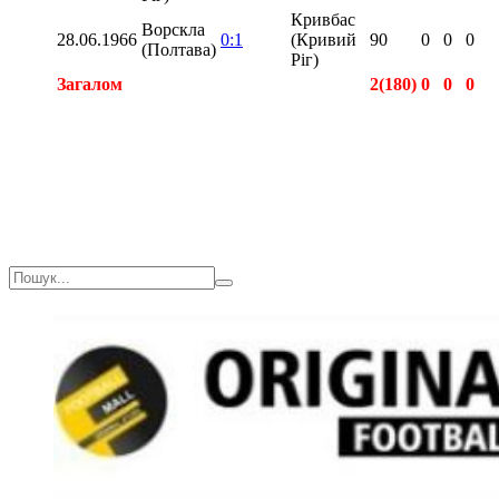
Кривбас
Ворскла
28.06.1966
0:1
(Кривий
90
0
0
0
(Полтава)
Ріг)
Загалом
2(180)
0
0
0
Загалом
2(180)
0
0
0