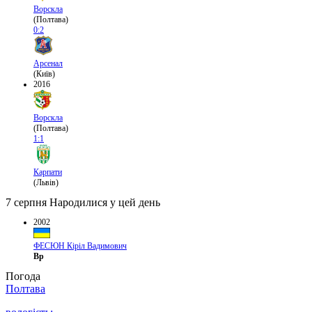
Ворскла
(Полтава)
0:2
Арсенал
(Київ)
2016
Ворскла
(Полтава)
1:1
Карпати
(Львів)
7 серпня
Народилися у цей день
2002
ФЕСЮН Кіріл Вадимович
Вр
Погода
Полтава