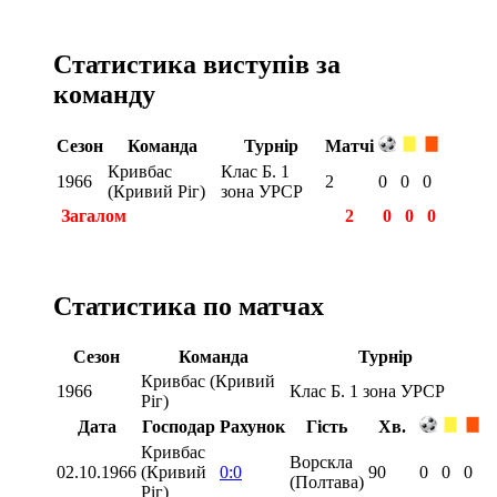
Статистика виступів за
команду
Сезон
Команда
Турнір
Матчі
Кривбас
Клас Б. 1
1966
2
0
0
0
(Кривий Ріг)
зона УРСР
Загалом
2
0
0
0
Статистика по матчах
Сезон
Команда
Турнір
Кривбас (Кривий
1966
Клас Б. 1 зона УРСР
Ріг)
Дата
Господар
Рахунок
Гість
Хв.
Кривбас
Ворскла
02.10.1966
(Кривий
0:0
90
0
0
0
(Полтава)
Ріг)