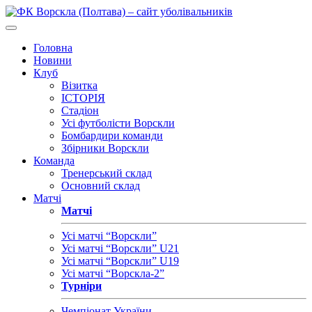
Головна
Новини
Клуб
Візитка
ІСТОРІЯ
Стадіон
Усі футболісти Ворскли
Бомбардири команди
Збірники Ворскли
Команда
Тренерський склад
Основний склад
Матчі
Матчі
Усі матчі “Ворскли”
Усі матчі “Ворскли” U21
Усі матчі “Ворскли” U19
Усі матчі “Ворскла-2”
Турніри
Чемпіонат України