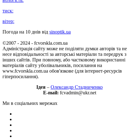
вологість:
тиск:
вітер:
Погода на 10 днів від
sinoptik.ua
©2007 - 2024 - fcvorskla.com.ua
Адміністрація сайту може не поділяти думки авторів та не
несе відповідальності за авторські матеріали та передрук з
інших сайтів. При повному, або частковому використанні
матеріалів сайту уболівальників, посилання на
www.fcvorskla.com.ua обов'язкове (для інтернет-ресурсів
гіперпосилання).
Ідея
–
Олександр Стадниченко
E-mail:
fcvadmin@ukr.net
Ми в соціальних мережах