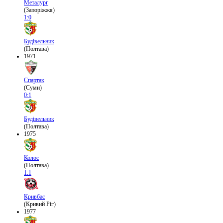
Металург
(Запоріжжя)
1:0
Будівельник
(Полтава)
1971
Спартак
(Суми)
0:1
Будівельник
(Полтава)
1975
Колос
(Полтава)
1:1
Кривбас
(Кривий Ріг)
1977