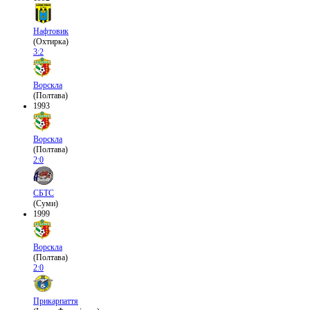
Нафтовик
(Охтирка)
3:2
Ворскла
(Полтава)
1993
Ворскла
(Полтава)
2:0
СБТС
(Суми)
1999
Ворскла
(Полтава)
2:0
Прикарпаття