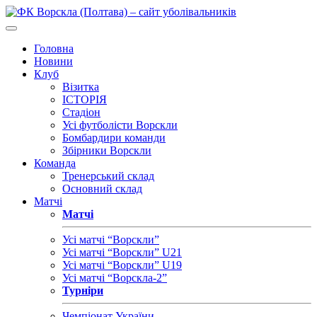
Головна
Новини
Клуб
Візитка
ІСТОРІЯ
Стадіон
Усі футболісти Ворскли
Бомбардири команди
Збірники Ворскли
Команда
Тренерський склад
Основний склад
Матчі
Матчі
Усі матчі “Ворскли”
Усі матчі “Ворскли” U21
Усі матчі “Ворскли” U19
Усі матчі “Ворскла-2”
Турніри
Чемпіонат України