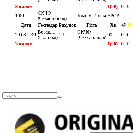
Загалом
1(90)
0
0
СКЧФ
1961
Клас Б. 2 зона УРСР
(Севастополь)
Дата
Господар
Рахунок
Гість
Хв.
Ворскла
СКЧФ
29.08.1961
1:1
90
0
0
(Полтава)
(Севастополь)
Загалом
1(90)
0
0
Загалом
2(180)
0
0