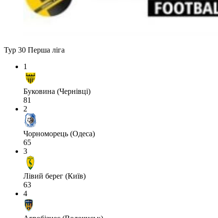
Тур 30
Перша ліга
1
Буковина (Чернівці)
81
2
Чорноморець (Одеса)
65
3
Лівий берег (Київ)
63
4