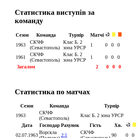
Статистика виступів за
команду
Сезон
Команда
Турнір
Матчі
СКЧФ
Клас Б. 2
1963
1
0
0
0
(Севастополь)
зона УРСР
СКЧФ
Клас Б. 2
1961
1
0
0
0
(Севастополь)
зона УРСР
Загалом
2
0
0
0
Статистика по матчах
Сезон
Команда
Турнір
СКЧФ
1963
Клас Б. 2 зона УРСР
(Севастополь)
Дата
Господар
Рахунок
Гість
Хв.
Ворскла
СКЧФ
02.07.1963
2:1
90
0
0
(Полтава)
(Севастополь)