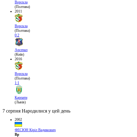
Ворскла
(Полтава)
2011
Ворскла
(Полтава)
0:2
Арсенал
(Київ)
2016
Ворскла
(Полтава)
1:1
Карпати
(Львів)
7 серпня
Народилися у цей день
2002
ФЕСЮН Кіріл Вадимович
Вр