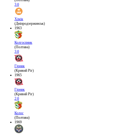
(Полтава)
3:0
Хімік
(Дніпродзержинськ)
1963
Колгоспник
(Полтава)
3:0
Гірник
(Кривий Ріг)
1965
Гірник
(Кривий Ріг)
2:0
Колос
(Полтава)
1969