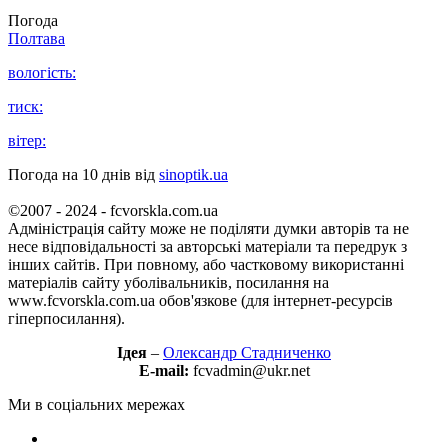
Погода
Полтава
вологість:
тиск:
вітер:
Погода на 10 днів від
sinoptik.ua
©2007 - 2024 - fcvorskla.com.ua
Адміністрація сайту може не поділяти думки авторів та не
несе відповідальності за авторські матеріали та передрук з
інших сайтів. При повному, або частковому використанні
матеріалів сайту уболівальників, посилання на
www.fcvorskla.com.ua обов'язкове (для інтернет-ресурсів
гіперпосилання).
Ідея
–
Олександр Стадниченко
E-mail:
fcvadmin@ukr.net
Ми в соціальних мережах