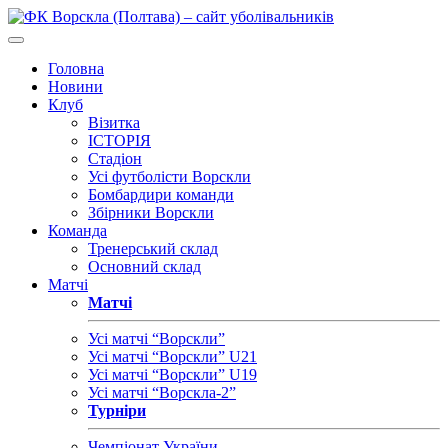
Головна
Новини
Клуб
Візитка
ІСТОРІЯ
Стадіон
Усі футболісти Ворскли
Бомбардири команди
Збірники Ворскли
Команда
Тренерський склад
Основний склад
Матчі
Матчі
Усі матчі “Ворскли”
Усі матчі “Ворскли” U21
Усі матчі “Ворскли” U19
Усі матчі “Ворскла-2”
Турніри
Чемпіонат України