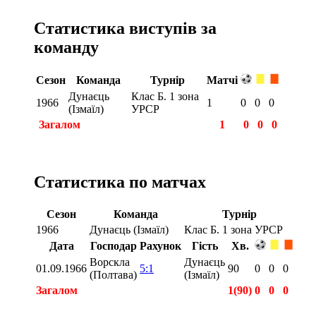
Статистика виступів за
команду
Сезон
Команда
Турнір
Матчі
Дунаєць
Клас Б. 1 зона
1966
1
0
0
0
(Ізмаїл)
УРСР
Загалом
1
0
0
0
Статистика по матчах
Сезон
Команда
Турнір
1966
Дунаєць (Ізмаїл)
Клас Б. 1 зона УРСР
Дата
Господар
Рахунок
Гість
Хв.
Ворскла
Дунаєць
01.09.1966
5:1
90
0
0
0
(Полтава)
(Ізмаїл)
Загалом
1(90)
0
0
0
Загалом
1(90)
0
0
0