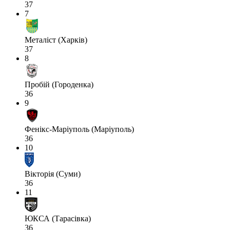
37
7
Металіст (Харків)
37
8
Пробій (Городенка)
36
9
Фенікс-Маріуполь (Маріуполь)
36
10
Вікторія (Суми)
36
11
ЮКСА (Тарасівка)
36