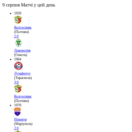
9 серпня
Матчі у цей день
1959
Колгоспник
(Полтава)
2:0
Локомотив
(Гомель)
1964
Лучаферул
(Тирасполь)
3:0
Колгоспник
(Полтава)
1978
Новатор
(Маріуполь)
2:0