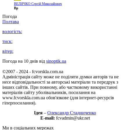
ВЕЛИЧКО Сергій Миколайович
Вр
Погода
Полтава
вологість:
тиск:
вітер:
Погода на 10 днів від
sinoptik.ua
©2007 - 2024 - fcvorskla.com.ua
Адміністрація сайту може не поділяти думки авторів та не
несе відповідальності за авторські матеріали та передрук з
інших сайтів. При повному, або частковому використанні
матеріалів сайту уболівальників, посилання на
www.fcvorskla.com.ua обов'язкове (для інтернет-ресурсів
гіперпосилання).
Ідея
–
Олександр Стадниченко
E-mail:
fcvadmin@ukr.net
Ми в соціальних мережах