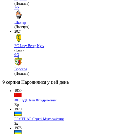
(Полтава)
2:2
Шахтар
(Донецьк)
2024
FC Levy Bereg Kyiv
(Київ)
0:3
Ворскла
(Полтава)
9 серпня
Народилися у цей день
1959
ФЕЛЬДЕ Іван Фридрихович
Вр
1970
БЕЖЕНАР Сергій Миколайович
Зх
1976