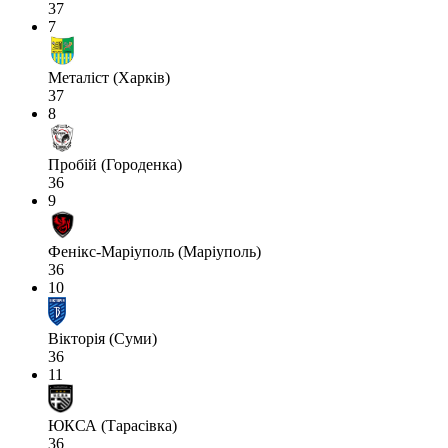
37
7
Металіст (Харків)
37
8
Пробій (Городенка)
36
9
Фенікс-Маріуполь (Маріуполь)
36
10
Вікторія (Суми)
36
11
ЮКСА (Тарасівка)
36