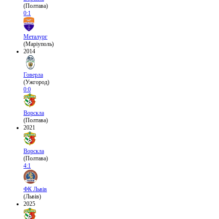
(Полтава)
0:1
Металург
(Маріуполь)
2014
Говерла
(Ужгород)
0:0
Ворскла
(Полтава)
2021
Ворскла
(Полтава)
4:1
ФК Львів
(Львів)
2025