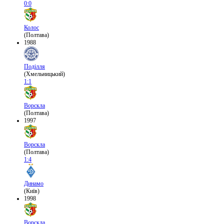
0:0
Колос
(Полтава)
1988
Поділля
(Хмельницький)
1:1
Ворскла
(Полтава)
1997
Ворскла
(Полтава)
1:4
Динамо
(Київ)
1998
Ворскла