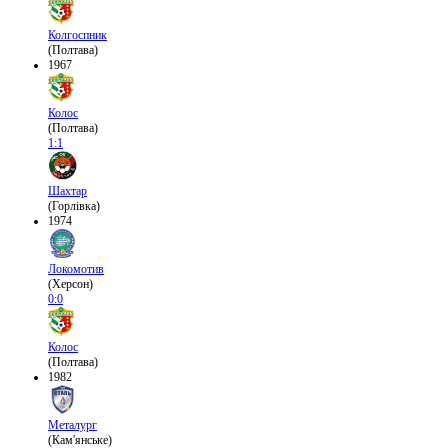
Колгоспник
(Полтава)
1967
Колос
(Полтава)
1:1
Шахтар
(Горлівка)
1974
Локомотив
(Херсон)
0:0
Колос
(Полтава)
1982
Металург
(Кам'янське)