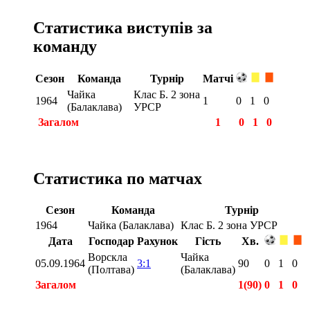
Статистика виступів за
команду
Сезон
Команда
Турнір
Матчі
Чайка
Клас Б. 2 зона
1964
1
0
1
0
(Балаклава)
УРСР
Загалом
1
0
1
0
Статистика по матчах
Сезон
Команда
Турнір
1964
Чайка (Балаклава)
Клас Б. 2 зона УРСР
Дата
Господар
Рахунок
Гість
Хв.
Ворскла
Чайка
05.09.1964
3:1
90
0
1
0
(Полтава)
(Балаклава)
Загалом
1(90)
0
1
0
Загалом
1(90)
0
1
0