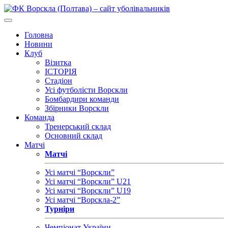
Головна
Новини
Клуб
Візитка
ІСТОРІЯ
Стадіон
Усі футболісти Ворскли
Бомбардири команди
Збірники Ворскли
Команда
Тренерський склад
Основний склад
Матчі
Матчі
Усі матчі “Ворскли”
Усі матчі “Ворскли” U21
Усі матчі “Ворскли” U19
Усі матчі “Ворскла-2”
Турніри
Чемпіонат України