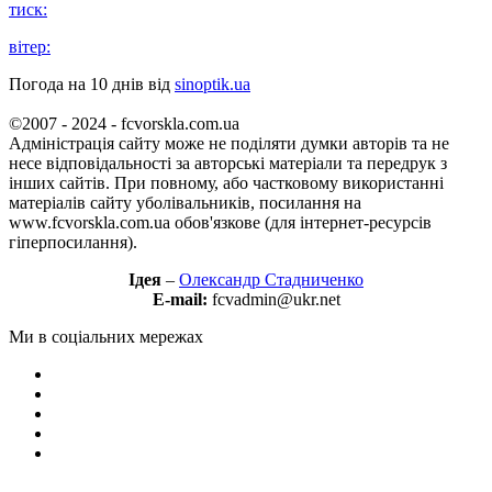
тиск:
вітер:
Погода на 10 днів від
sinoptik.ua
©2007 - 2024 - fcvorskla.com.ua
Адміністрація сайту може не поділяти думки авторів та не
несе відповідальності за авторські матеріали та передрук з
інших сайтів. При повному, або частковому використанні
матеріалів сайту уболівальників, посилання на
www.fcvorskla.com.ua обов'язкове (для інтернет-ресурсів
гіперпосилання).
Ідея
–
Олександр Стадниченко
E-mail:
fcvadmin@ukr.net
Ми в соціальних мережах