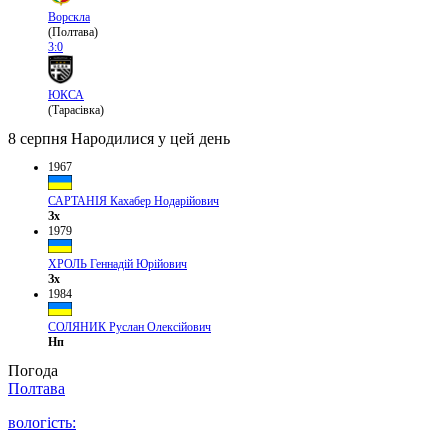
Ворскла
(Полтава)
3:0
ЮКСА
(Тарасівка)
8 серпня
Народилися у цей день
1967
САРТАНІЯ Кахабер Нодарійович
Зх
1979
ХРОЛЬ Геннадій Юрійович
Зх
1984
СОЛЯНИК Руслан Олексійович
Нп
Погода
Полтава
вологість: