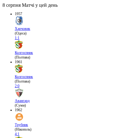
8 серпня
Матчі у цей день
1957
Харчовик
(Одеса)
1:1
Колгоспник
(Полтава)
1961
Колгоспник
(Полтава)
2:0
Авангард
(Суми)
1962
Трубник
(Нікополь)
4:1