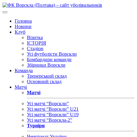
Головна
Новини
Клуб
Візитка
ІСТОРІЯ
Стадіон
Усі футболісти Ворскли
Бомбардири команди
Збірники Ворскли
Команда
Тренерський склад
Основний склад
Матчі
Матчі
Усі матчі “Ворскли”
Усі матчі “Ворскли” U21
Усі матчі “Ворскли” U19
Усі матчі “Ворскла-2”
Турніри
Чемпіонат України