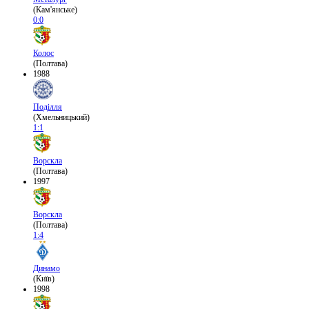
(Кам'янське)
0:0
Колос
(Полтава)
1988
Поділля
(Хмельницький)
1:1
Ворскла
(Полтава)
1997
Ворскла
(Полтава)
1:4
Динамо
(Київ)
1998