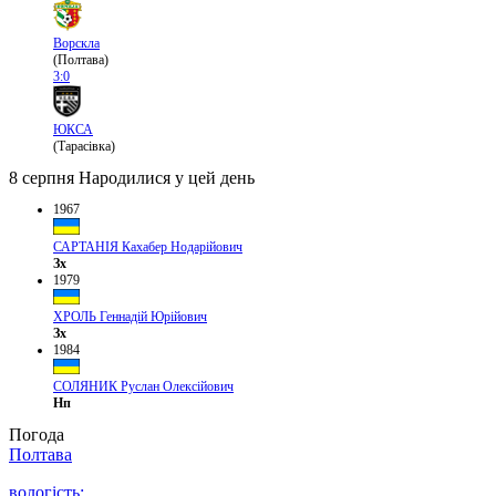
Ворскла
(Полтава)
3:0
ЮКСА
(Тарасівка)
8 серпня
Народилися у цей день
1967
САРТАНІЯ Кахабер Нодарійович
Зх
1979
ХРОЛЬ Геннадій Юрійович
Зх
1984
СОЛЯНИК Руслан Олексійович
Нп
Погода
Полтава
вологість: