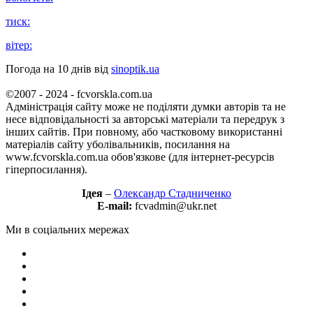
тиск:
вітер:
Погода на 10 днів від
sinoptik.ua
©2007 - 2024 - fcvorskla.com.ua
Адміністрація сайту може не поділяти думки авторів та не
несе відповідальності за авторські матеріали та передрук з
інших сайтів. При повному, або частковому використанні
матеріалів сайту уболівальників, посилання на
www.fcvorskla.com.ua обов'язкове (для інтернет-ресурсів
гіперпосилання).
Ідея
–
Олександр Стадниченко
E-mail:
fcvadmin@ukr.net
Ми в соціальних мережах