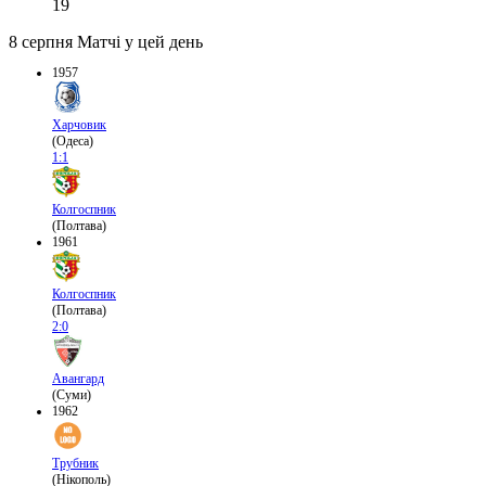
19
8 серпня
Матчі у цей день
1957
Харчовик
(Одеса)
1:1
Колгоспник
(Полтава)
1961
Колгоспник
(Полтава)
2:0
Авангард
(Суми)
1962
Трубник
(Нікополь)