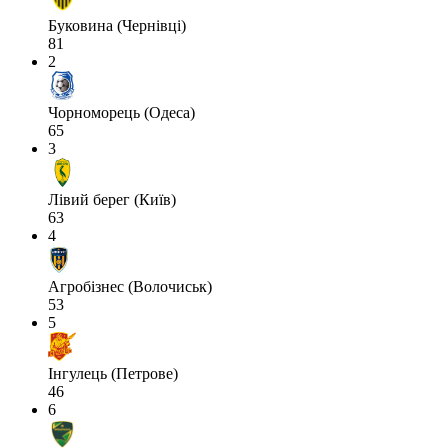
Буковина (Чернівці)
81
2
Чорноморець (Одеса)
65
3
Лівий берег (Київ)
63
4
Агробізнес (Волочиськ)
53
5
Інгулець (Петрове)
46
6