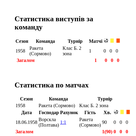
Статистика виступів за
команду
Сезон
Команда
Турнір
Матчі
Ракета
Клас Б. 2
1958
1
0
0
0
(Сормово)
зона
Загалом
1
0
0
0
Статистика по матчах
Сезон
Команда
Турнір
1958
Ракета (Сормово)
Клас Б. 2 зона
Дата
Господар
Рахунок
Гість
Хв.
Ворскла
Ракета
18.06.1958
1:1
90
0
0
0
(Полтава)
(Сормово)
Загалом
1(90)
0
0
0