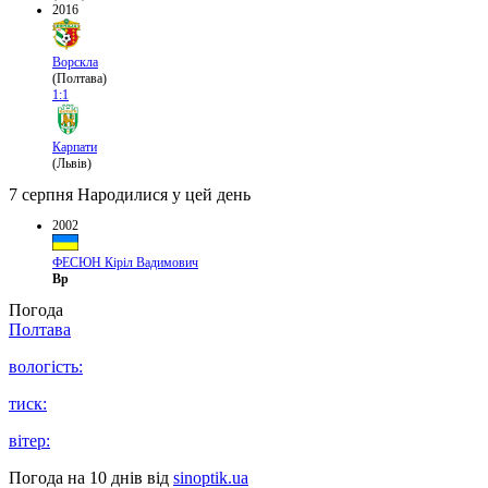
2016
Ворскла
(Полтава)
1:1
Карпати
(Львів)
7 серпня
Народилися у цей день
2002
ФЕСЮН Кіріл Вадимович
Вр
Погода
Полтава
вологість:
тиск:
вітер:
Погода на 10 днів від
sinoptik.ua