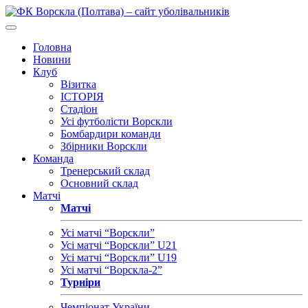
Головна
Новини
Клуб
Візитка
ІСТОРІЯ
Стадіон
Усі футболісти Ворскли
Бомбардири команди
Збірники Ворскли
Команда
Тренерський склад
Основний склад
Матчі
Матчі
Усі матчі “Ворскли”
Усі матчі “Ворскли” U21
Усі матчі “Ворскли” U19
Усі матчі “Ворскла-2”
Турніри
Чемпіонат України