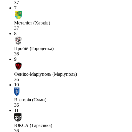
37
7
Металіст (Харків)
37
8
Пробій (Городенка)
36
9
Фенікс-Маріуполь (Маріуполь)
36
10
Вікторія (Суми)
36
11
ЮКСА (Тарасівка)
36