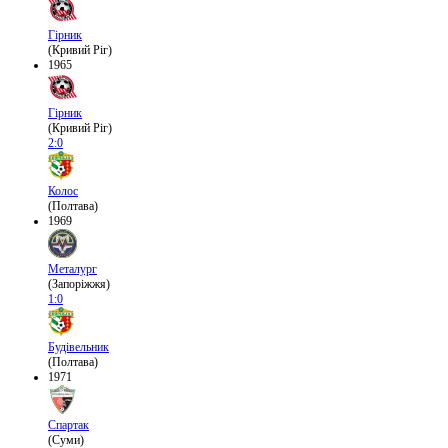
Гірник
(Кривий Ріг)
1965
Гірник
(Кривий Ріг)
2:0
Колос
(Полтава)
1969
Металург
(Запоріжжя)
1:0
Будівельник
(Полтава)
1971
Спартак
(Суми)