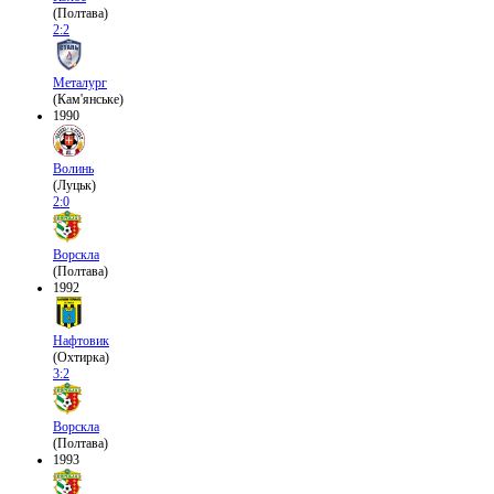
(Полтава)
2:2
Металург
(Кам'янське)
1990
Волинь
(Луцьк)
2:0
Ворскла
(Полтава)
1992
Нафтовик
(Охтирка)
3:2
Ворскла
(Полтава)
1993