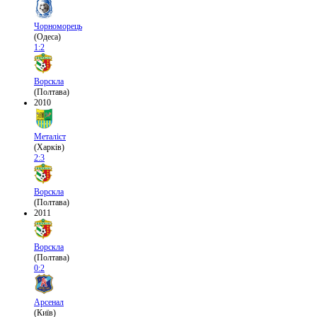
Чорноморець
(Одеса)
1:2
Ворскла
(Полтава)
2010
Металіст
(Харків)
2:3
Ворскла
(Полтава)
2011
Ворскла
(Полтава)
0:2
Арсенал
(Київ)