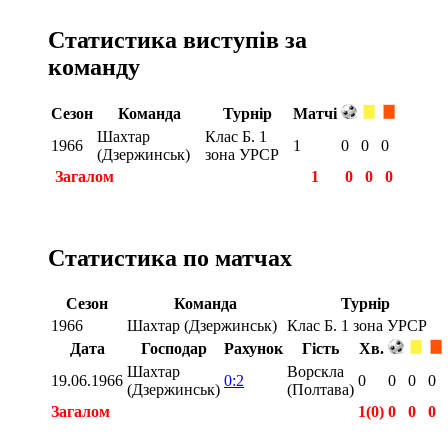
Статистика виступів за
команду
Сезон
Команда
Турнір
Матчі
Шахтар
Клас Б. 1
1966
1
0
0
0
(Дзержинськ)
зона УРСР
Загалом
1
0
0
0
Статистика по матчах
Сезон
Команда
Турнір
1966
Шахтар (Дзержинськ)
Клас Б. 1 зона УРСР
Дата
Господар
Рахунок
Гість
Хв.
Шахтар
Ворскла
19.06.1966
0:2
0
0
0
0
(Дзержинськ)
(Полтава)
Загалом
1(0)
0
0
0
Загалом
1(0)
0
0
0