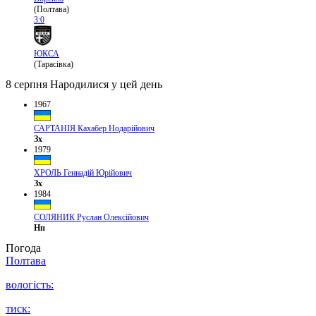
(Полтава)
3:0
ЮКСА
(Тарасівка)
8 серпня
Народилися у цей день
1967
САРТАНІЯ Кахабер Нодарійович
Зх
1979
ХРОЛЬ Геннадій Юрійович
Зх
1984
СОЛЯНИК Руслан Олексійович
Нп
Погода
Полтава
вологість:
тиск: