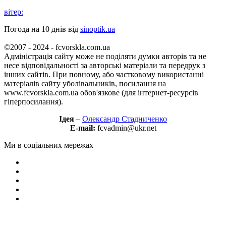
вітер:
Погода на 10 днів від
sinoptik.ua
©2007 - 2024 - fcvorskla.com.ua
Адміністрація сайту може не поділяти думки авторів та не
несе відповідальності за авторські матеріали та передрук з
інших сайтів. При повному, або частковому використанні
матеріалів сайту уболівальників, посилання на
www.fcvorskla.com.ua обов'язкове (для інтернет-ресурсів
гіперпосилання).
Ідея
–
Олександр Стадниченко
E-mail:
fcvadmin@ukr.net
Ми в соціальних мережах