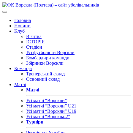
Головна
Новини
Клуб
Візитка
ІСТОРІЯ
Стадіон
Усі футболісти Ворскли
Бомбардири команди
Збірники Ворскли
Команда
Тренерський склад
Основний склад
Матчі
Матчі
Усі матчі “Ворскли”
Усі матчі “Ворскли” U21
Усі матчі “Ворскли” U19
Усі матчі “Ворскла-2”
Турніри
Чемпіонат України