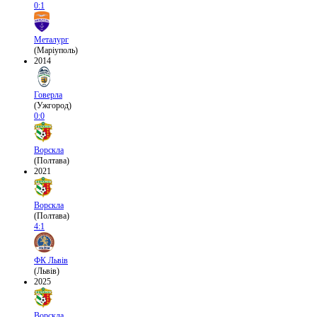
0:1
Металург
(Маріуполь)
2014
Говерла
(Ужгород)
0:0
Ворскла
(Полтава)
2021
Ворскла
(Полтава)
4:1
ФК Львів
(Львів)
2025
Ворскла