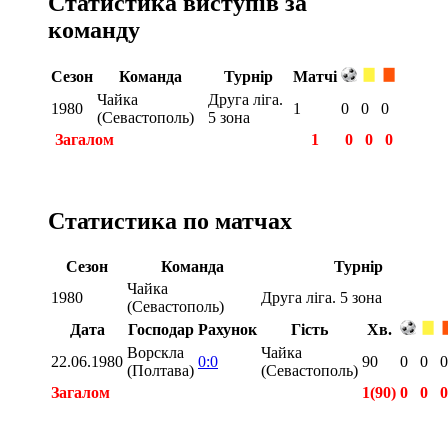
Статистика виступів за
команду
Сезон
Команда
Турнір
Матчі
Чайка
Друга ліга.
1980
1
0
0
0
(Севастополь)
5 зона
Загалом
1
0
0
0
Статистика по матчах
Сезон
Команда
Турнір
Чайка
1980
Друга ліга. 5 зона
(Севастополь)
Дата
Господар
Рахунок
Гість
Хв.
Ворскла
Чайка
22.06.1980
0:0
90
0
0
0
(Полтава)
(Севастополь)
Загалом
1(90)
0
0
0
Загалом
1(90)
0
0
0