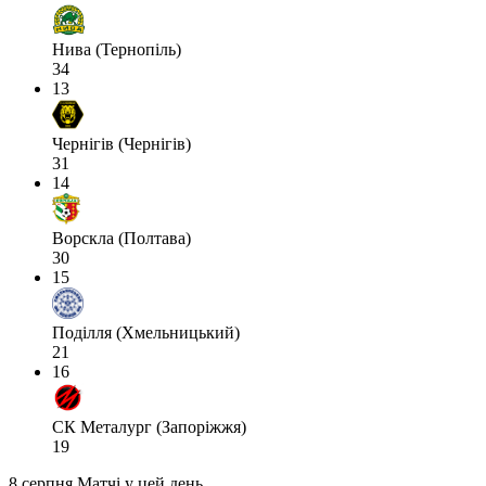
Нива (Тернопіль)
34
13
Чернігів (Чернігів)
31
14
Ворскла (Полтава)
30
15
Поділля (Хмельницький)
21
16
СК Металург (Запоріжжя)
19
8 серпня
Матчі у цей день