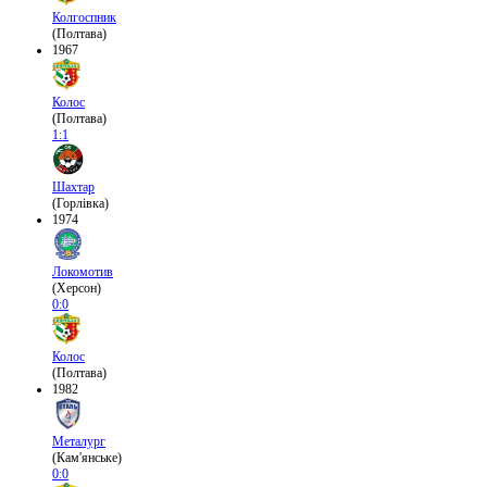
Колгоспник
(Полтава)
1967
Колос
(Полтава)
1:1
Шахтар
(Горлівка)
1974
Локомотив
(Херсон)
0:0
Колос
(Полтава)
1982
Металург
(Кам'янське)
0:0