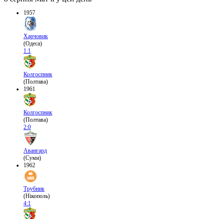
1957
Харчовик
(Одеса)
1:1
Колгоспник
(Полтава)
1961
Колгоспник
(Полтава)
2:0
Авангард
(Суми)
1962
Трубник
(Нікополь)
4:1