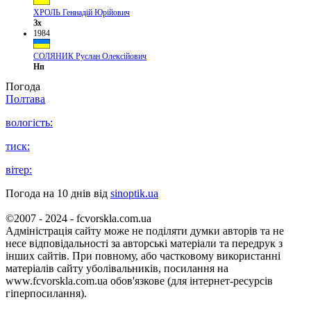
ХРОЛЬ Геннадій Юрійович
Зх
1984
СОЛЯНИК Руслан Олексійович
Нп
Погода
Полтава
вологість:
тиск:
вітер:
Погода на 10 днів від
sinoptik.ua
©2007 - 2024 - fcvorskla.com.ua
Адміністрація сайту може не поділяти думки авторів та не
несе відповідальності за авторські матеріали та передрук з
інших сайтів. При повному, або частковому використанні
матеріалів сайту уболівальників, посилання на
www.fcvorskla.com.ua обов'язкове (для інтернет-ресурсів
гіперпосилання).