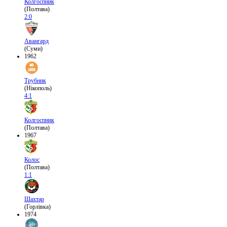
Колгоспник
(Полтава)
2:0
Авангард
(Суми)
1962
Трубник
(Нікополь)
4:1
Колгоспник
(Полтава)
1967
Колос
(Полтава)
1:1
Шахтар
(Горлівка)
1974