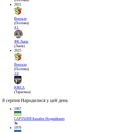
(Полтава)
2021
Ворскла
(Полтава)
4:1
ФК Львів
(Львів)
2025
Ворскла
(Полтава)
3:0
ЮКСА
(Тарасівка)
8 серпня
Народилися у цей день
1967
САРТАНІЯ Кахабер Нодарійович
Зх
1979