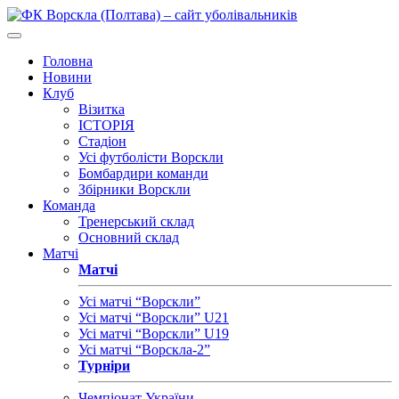
Головна
Новини
Клуб
Візитка
ІСТОРІЯ
Стадіон
Усі футболісти Ворскли
Бомбардири команди
Збірники Ворскли
Команда
Тренерський склад
Основний склад
Матчі
Матчі
Усі матчі “Ворскли”
Усі матчі “Ворскли” U21
Усі матчі “Ворскли” U19
Усі матчі “Ворскла-2”
Турніри
Чемпіонат України