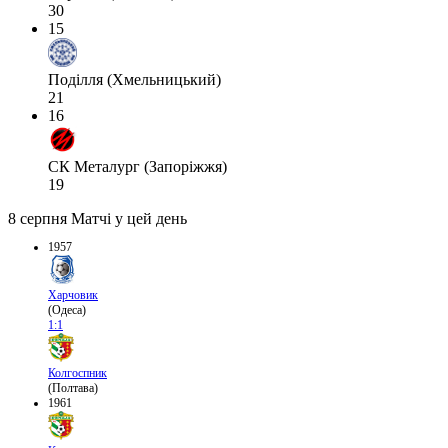
30
15
Поділля (Хмельницький)
21
16
СК Металург (Запоріжжя)
19
8 серпня
Матчі у цей день
1957
Харчовик
(Одеса)
1:1
Колгоспник
(Полтава)
1961