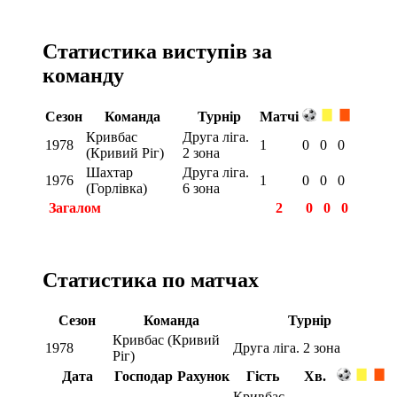
Статистика виступів за
команду
Сезон
Команда
Турнір
Матчі
Кривбас
Друга ліга.
1978
1
0
0
0
(Кривий Ріг)
2 зона
Шахтар
Друга ліга.
1976
1
0
0
0
(Горлівка)
6 зона
Загалом
2
0
0
0
Статистика по матчах
Сезон
Команда
Турнір
Кривбас (Кривий
1978
Друга ліга. 2 зона
Ріг)
Дата
Господар
Рахунок
Гість
Хв.
Кривбас