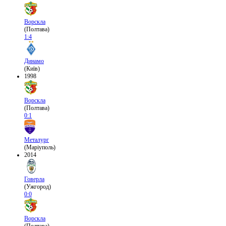
Ворскла
(Полтава)
1:4
Динамо
(Київ)
1998
Ворскла
(Полтава)
0:1
Металург
(Маріуполь)
2014
Говерла
(Ужгород)
0:0
Ворскла