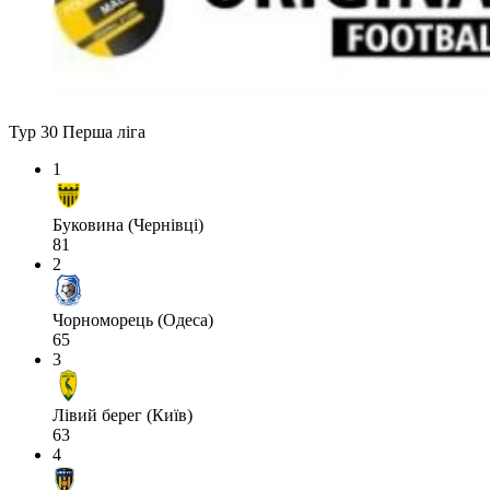
Тур 30
Перша ліга
1
Буковина (Чернівці)
81
2
Чорноморець (Одеса)
65
3
Лівий берег (Київ)
63
4