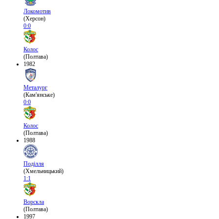
Локомотив
(Херсон)
0:0
Колос
(Полтава)
1982
Металург
(Кам'янське)
0:0
Колос
(Полтава)
1988
Поділля
(Хмельницький)
1:1
Ворскла
(Полтава)
1997