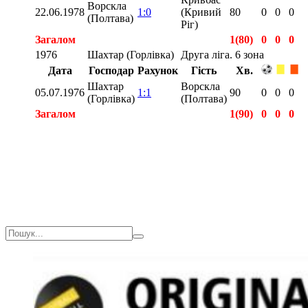
Ворскла
22.06.1978
1:0
(Кривий
80
0
0
0
(Полтава)
Ріг)
Загалом
1(80)
0
0
0
1976
Шахтар (Горлівка)
Друга ліга. 6 зона
Дата
Господар
Рахунок
Гість
Хв.
Шахтар
Ворскла
05.07.1976
1:1
90
0
0
0
(Горлівка)
(Полтава)
Загалом
1(90)
0
0
0
Загалом
2(170)
0
0
0