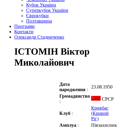
Кубок України
Суперкубок України
Єврокубки
Полтавщина
Програми
Контакти
Олександр Стадниченко
ІСТОМІН Віктор
Миколайович
Дата
23.08.1950
народження
:
Громадянство
СРСР
:
Кривбас
Клуб
:
(Кривий
Ріг)
Амплуа
:
Півзахисник