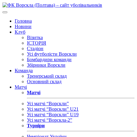
Головна
Новини
Клуб
Візитка
ІСТОРІЯ
Стадіон
Усі футболісти Ворскли
Бомбардири команди
Збірники Ворскли
Команда
Тренерський склад
Основний склад
Матчі
Матчі
Усі матчі “Ворскли”
Усі матчі “Ворскли” U21
Усі матчі “Ворскли” U19
Усі матчі “Ворскла-2”
Турніри
Чемпіонат України