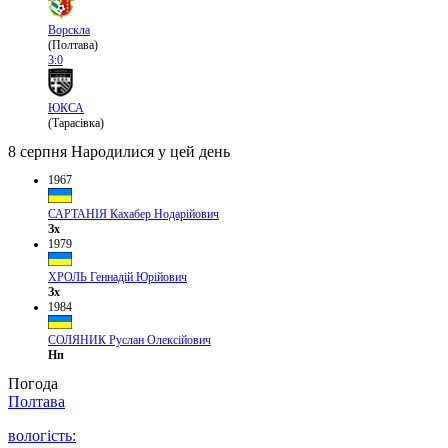
Ворскла
(Полтава)
3:0
ЮКСА
(Тарасівка)
8 серпня
Народилися у цей день
1967
САРТАНІЯ Кахабер Нодарійович
Зх
1979
ХРОЛЬ Геннадій Юрійович
Зх
1984
СОЛЯНИК Руслан Олексійович
Нп
Погода
Полтава
вологість: