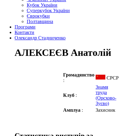
Кубок України
Суперкубок України
Єврокубки
Полтавщина
Програми
Контакти
Олександр Стадниченко
АЛЕКСЕЄВ Анатолій
Громадянство
СРСР
:
Знамя
труда
Клуб
:
(Орєхово-
Зуєво)
Амплуа
:
Захисник
Статистика виступів за