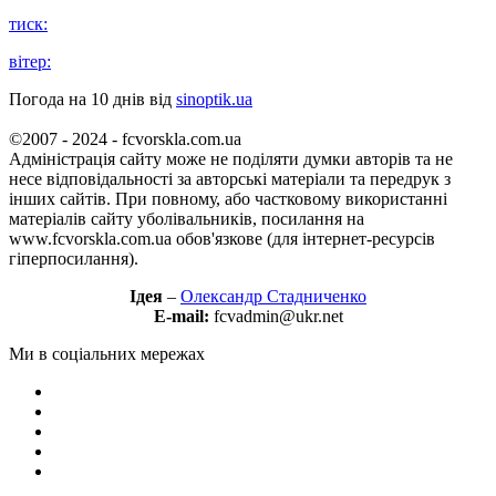
тиск:
вітер:
Погода на 10 днів від
sinoptik.ua
©2007 - 2024 - fcvorskla.com.ua
Адміністрація сайту може не поділяти думки авторів та не
несе відповідальності за авторські матеріали та передрук з
інших сайтів. При повному, або частковому використанні
матеріалів сайту уболівальників, посилання на
www.fcvorskla.com.ua обов'язкове (для інтернет-ресурсів
гіперпосилання).
Ідея
–
Олександр Стадниченко
E-mail:
fcvadmin@ukr.net
Ми в соціальних мережах