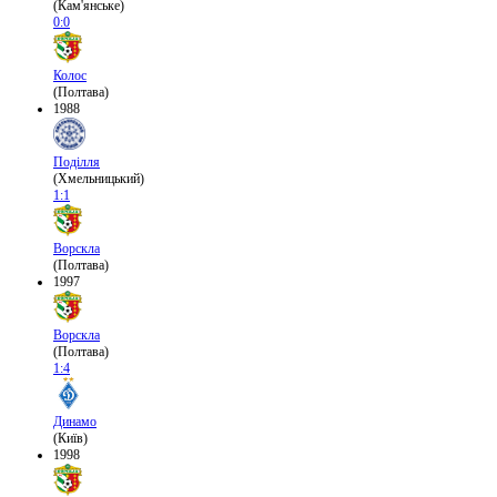
(Кам'янське)
0:0
Колос
(Полтава)
1988
Поділля
(Хмельницький)
1:1
Ворскла
(Полтава)
1997
Ворскла
(Полтава)
1:4
Динамо
(Київ)
1998