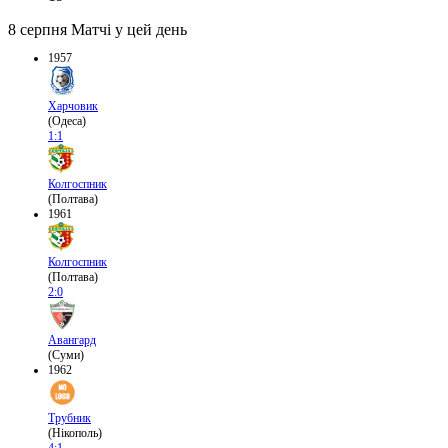
8 серпня
Матчі у цей день
1957
Харчовик
(Одеса)
1:1
Колгоспник
(Полтава)
1961
Колгоспник
(Полтава)
2:0
Авангард
(Суми)
1962
Трубник
(Нікополь)