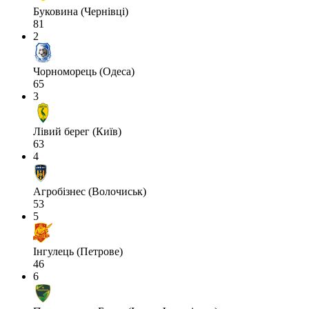
Буковина (Чернівці)
81
2
Чорноморець (Одеса)
65
3
Лівий берег (Київ)
63
4
Агробізнес (Волочиськ)
53
5
Інгулець (Петрове)
46
6