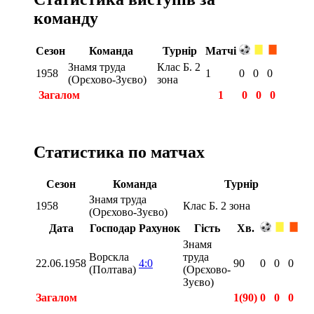
команду
Сезон
Команда
Турнір
Матчі
Знамя труда
Клас Б. 2
1958
1
0
0
0
(Орєхово-Зуєво)
зона
Загалом
1
0
0
0
Статистика по матчах
Сезон
Команда
Турнір
Знамя труда
1958
Клас Б. 2 зона
(Орєхово-Зуєво)
Дата
Господар
Рахунок
Гість
Хв.
Знамя
Ворскла
труда
22.06.1958
4:0
90
0
0
0
(Полтава)
(Орєхово-
Зуєво)
Загалом
1(90)
0
0
0
Загалом
1(90)
0
0
0