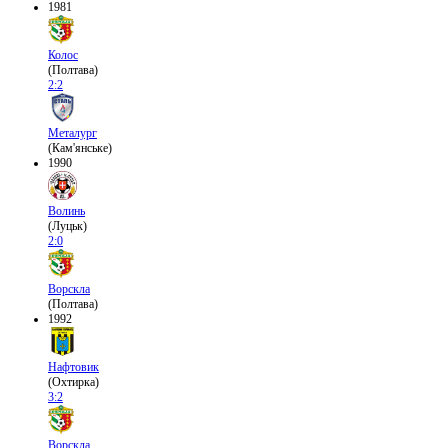
1981
Колос
(Полтава)
2:2
Металург
(Кам'янське)
1990
Волинь
(Луцьк)
2:0
Ворскла
(Полтава)
1992
Нафтовик
(Охтирка)
3:2
Ворскла