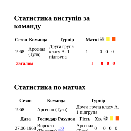
Статистика виступів за
команду
Сезон
Команда
Турнір
Матчі
Друга група
Арсенал
1968
класу А. 1
1
0
0
0
(Тула)
підгрупа
Загалом
1
0
0
0
Статистика по матчах
Сезон
Команда
Турнір
Друга група класу А.
1968
Арсенал (Тула)
1 підгрупа
Дата
Господар
Рахунок
Гість
Хв.
Ворскла
Арсенал
27.06.1968
1:0
0
0
0
0
(Полтава)
(Тула)