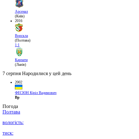
Арсенал
(Київ)
2016
Ворскла
(Полтава)
1:1
Карпати
(Львів)
7 серпня
Народилися у цей день
2002
ФЕСЮН Кіріл Вадимович
Вр
Погода
Полтава
вологість:
тиск: