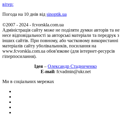
вітер:
Погода на 10 днів від
sinoptik.ua
©2007 - 2024 - fcvorskla.com.ua
Адміністрація сайту може не поділяти думки авторів та не
несе відповідальності за авторські матеріали та передрук з
інших сайтів. При повному, або частковому використанні
матеріалів сайту уболівальників, посилання на
www.fcvorskla.com.ua обов'язкове (для інтернет-ресурсів
гіперпосилання).
Ідея
–
Олександр Стадниченко
E-mail:
fcvadmin@ukr.net
Ми в соціальних мережах