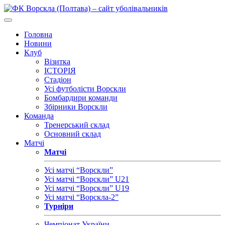
Головна
Новини
Клуб
Візитка
ІСТОРІЯ
Стадіон
Усі футболісти Ворскли
Бомбардири команди
Збірники Ворскли
Команда
Тренерський склад
Основний склад
Матчі
Матчі
Усі матчі “Ворскли”
Усі матчі “Ворскли” U21
Усі матчі “Ворскли” U19
Усі матчі “Ворскла-2”
Турніри
Чемпіонат України