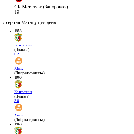
СК Металург (Запоріжжя)
19
7 серпня
Матчі у цей день
1958
Колгоспник
(Полтава)
0:2
Хімік
(Дніпродзержинськ)
1960
Колгоспник
(Полтава)
3:0
Хімік
(Дніпродзержинськ)
1963