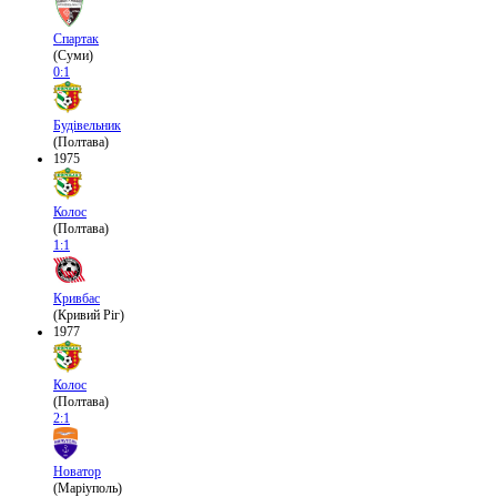
Спартак
(Суми)
0:1
Будівельник
(Полтава)
1975
Колос
(Полтава)
1:1
Кривбас
(Кривий Ріг)
1977
Колос
(Полтава)
2:1
Новатор
(Маріуполь)