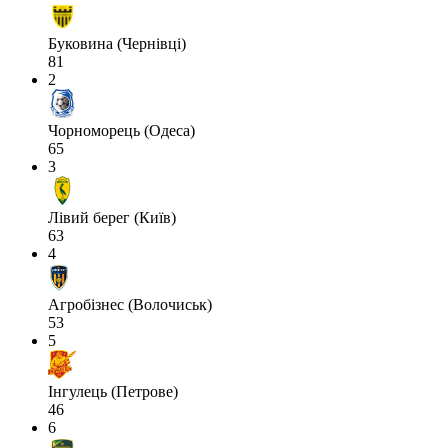
Буковина (Чернівці)
81
2
Чорноморець (Одеса)
65
3
Лівий берег (Київ)
63
4
Агробізнес (Волочиськ)
53
5
Інгулець (Петрове)
46
6