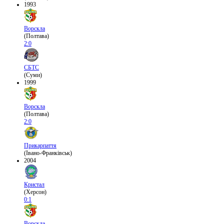
1993
Ворскла
(Полтава)
2:0
СБТС
(Суми)
1999
Ворскла
(Полтава)
2:0
Прикарпаття
(Івано-Франківськ)
2004
Кристал
(Херсон)
0:1
Ворскла