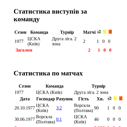
Статистика виступів за
команду
Сезон
Команда
Турнір
Матчі
ЦСКА
Друга ліга. 2
1977
2
1
0
0
(Київ)
зона
Загалом
2
1
0
0
Статистика по матчах
Сезон
Команда
Турнір
1977
ЦСКА (Київ)
Друга ліга. 2 зона
Дата
Господар
Рахунок
Гість
Хв.
ЦСКА
Ворскла
20.10.1977
3:2
90
1
0
0
(Київ)
(Полтава)
Ворскла
ЦСКА
30.06.1977
0:1
46
0
0
0
(Полтава)
(Київ)