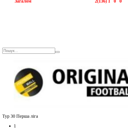
Загалом
2(136)
1
0
0
Загалом
2(136)
1
0
0
Тур 30
Перша ліга
1