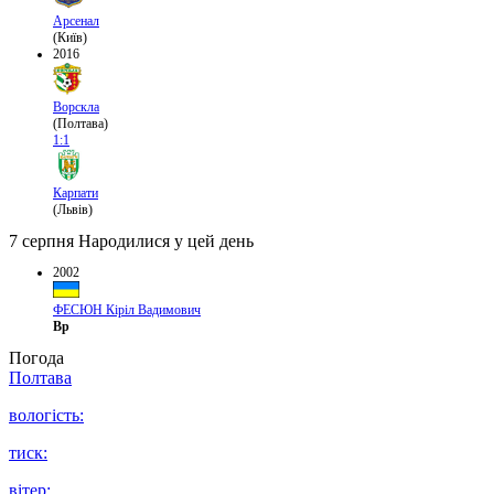
Арсенал
(Київ)
2016
Ворскла
(Полтава)
1:1
Карпати
(Львів)
7 серпня
Народилися у цей день
2002
ФЕСЮН Кіріл Вадимович
Вр
Погода
Полтава
вологість:
тиск:
вітер: