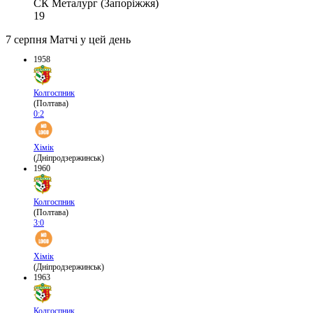
СК Металург (Запоріжжя)
19
7 серпня
Матчі у цей день
1958
Колгоспник
(Полтава)
0:2
Хімік
(Дніпродзержинськ)
1960
Колгоспник
(Полтава)
3:0
Хімік
(Дніпродзержинськ)
1963
Колгоспник