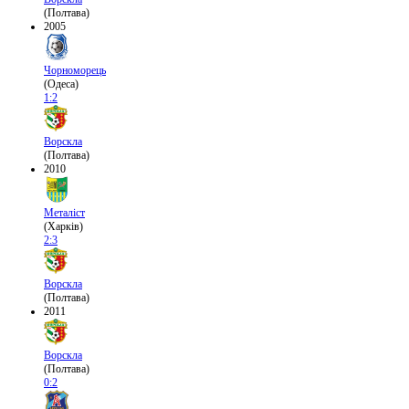
(Полтава)
2005
Чорноморець
(Одеса)
1:2
Ворскла
(Полтава)
2010
Металіст
(Харків)
2:3
Ворскла
(Полтава)
2011
Ворскла
(Полтава)
0:2