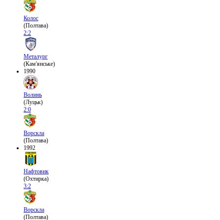
Колос
(Полтава)
2:2
Металург
(Кам'янське)
1990
Волинь
(Луцьк)
2:0
Ворскла
(Полтава)
1992
Нафтовик
(Охтирка)
3:2
Ворскла
(Полтава)