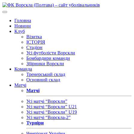
Головна
Новини
Клуб
Візитка
ІСТОРІЯ
Стадіон
Усі футболісти Ворскли
Бомбардири команди
Збірники Ворскли
Команда
Тренерський склад
Основний склад
Матчі
Матчі
Усі матчі “Ворскли”
Усі матчі “Ворскли” U21
Усі матчі “Ворскли” U19
Усі матчі “Ворскла-2”
Турніри
Чемпіонат України