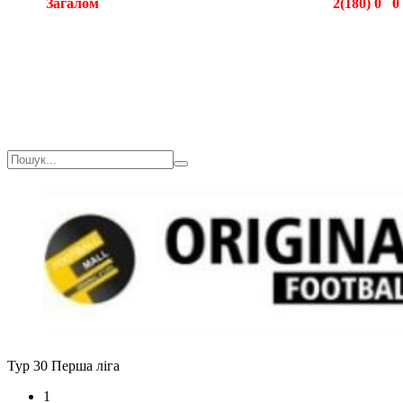
Загалом
2(180)
0
0
Загалом
2(180)
0
0
Тур 30
Перша ліга
1