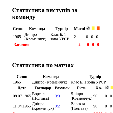
Статистика виступів за
команду
Сезон
Команда
Турнір
Матчі
Дніпро
Клас Б. 1
1965
2
0
0
0
(Кременчук)
зона УРСР
Загалом
2
0
0
0
Статистика по матчах
Сезон
Команда
Турнір
1965
Дніпро (Кременчук)
Клас Б. 1 зона УРСР
Дата
Господар
Рахунок
Гість
Хв.
Ворскла
Дніпро
08.07.1965
0:0
90
0
0
(Полтава)
(Кременчук)
Дніпро
Ворскла
11.04.1965
0:2
90
0
0
(Кременчук)
(Полтава)