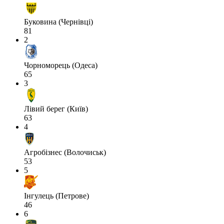
Буковина (Чернівці)
81
2
Чорноморець (Одеса)
65
3
Лівий берег (Київ)
63
4
Агробізнес (Волочиськ)
53
5
Інгулець (Петрове)
46
6