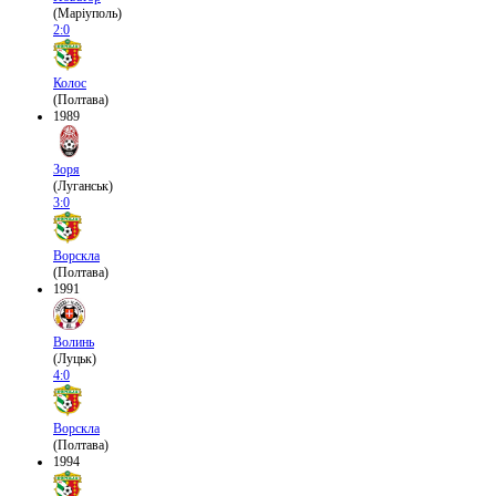
(Маріуполь)
2:0
Колос
(Полтава)
1989
Зоря
(Луганськ)
3:0
Ворскла
(Полтава)
1991
Волинь
(Луцьк)
4:0
Ворскла
(Полтава)
1994