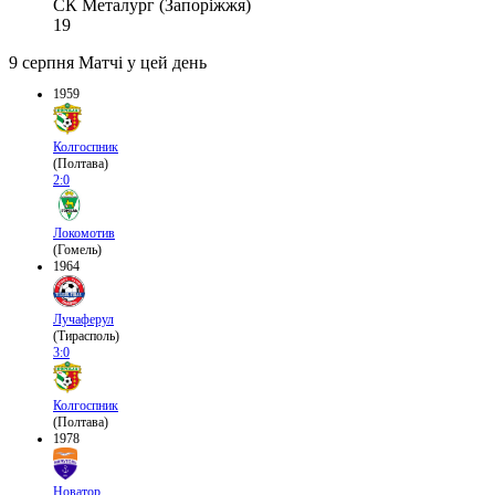
СК Металург (Запоріжжя)
19
9 серпня
Матчі у цей день
1959
Колгоспник
(Полтава)
2:0
Локомотив
(Гомель)
1964
Лучаферул
(Тирасполь)
3:0
Колгоспник
(Полтава)
1978
Новатор