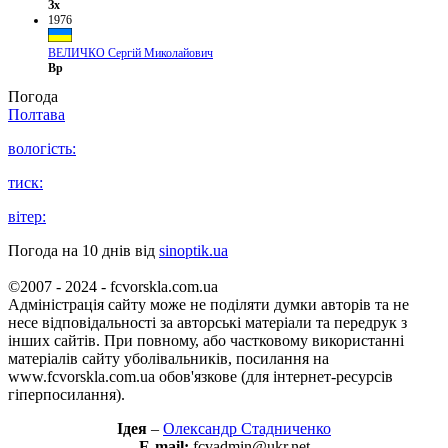
Зх
1976
ВЕЛИЧКО Сергій Миколайович
Вр
Погода
Полтава
вологість:
тиск:
вітер:
Погода на 10 днів від
sinoptik.ua
©2007 - 2024 - fcvorskla.com.ua
Адміністрація сайту може не поділяти думки авторів та не
несе відповідальності за авторські матеріали та передрук з
інших сайтів. При повному, або частковому використанні
матеріалів сайту уболівальників, посилання на
www.fcvorskla.com.ua обов'язкове (для інтернет-ресурсів
гіперпосилання).
Ідея
–
Олександр Стадниченко
E-mail:
fcvadmin@ukr.net