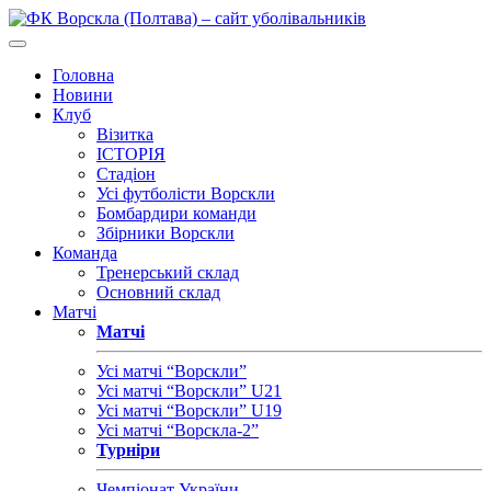
Головна
Новини
Клуб
Візитка
ІСТОРІЯ
Стадіон
Усі футболісти Ворскли
Бомбардири команди
Збірники Ворскли
Команда
Тренерський склад
Основний склад
Матчі
Матчі
Усі матчі “Ворскли”
Усі матчі “Ворскли” U21
Усі матчі “Ворскли” U19
Усі матчі “Ворскла-2”
Турніри
Чемпіонат України