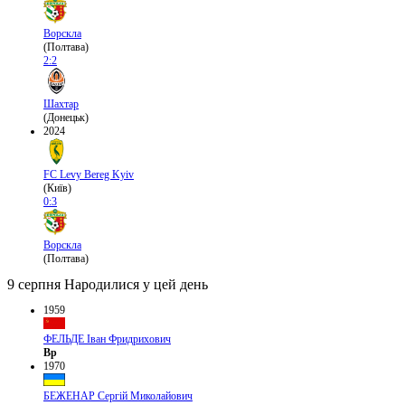
Ворскла
(Полтава)
2:2
Шахтар
(Донецьк)
2024
FC Levy Bereg Kyiv
(Київ)
0:3
Ворскла
(Полтава)
9 серпня
Народилися у цей день
1959
ФЕЛЬДЕ Іван Фридрихович
Вр
1970
БЕЖЕНАР Сергій Миколайович