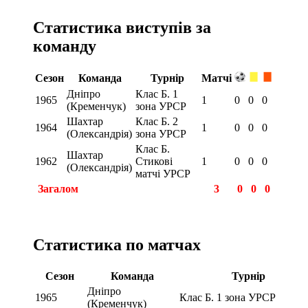
Статистика виступів за
команду
Сезон
Команда
Турнір
Матчі
Дніпро
Клас Б. 1
1965
1
0
0
0
(Кременчук)
зона УРСР
Шахтар
Клас Б. 2
1964
1
0
0
0
(Олександрія)
зона УРСР
Клас Б.
Шахтар
1962
Стикові
1
0
0
0
(Олександрія)
матчі УРСР
Загалом
3
0
0
0
Статистика по матчах
Сезон
Команда
Турнір
Дніпро
1965
Клас Б. 1 зона УРСР
(Кременчук)