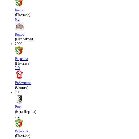
Колос
(Полтава)
0:2
Колос
(Павлоград)
2000
Ворскла
(Полтава)
2:0
Работнічкі
(Скопьє)
2002
Рось
(Біла Церква)
1:2
Ворскла
(Полтава)