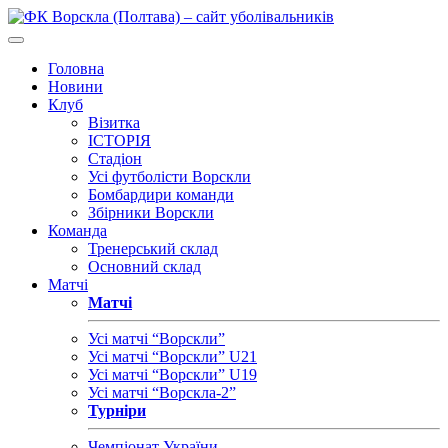
Головна
Новини
Клуб
Візитка
ІСТОРІЯ
Стадіон
Усі футболісти Ворскли
Бомбардири команди
Збірники Ворскли
Команда
Тренерський склад
Основний склад
Матчі
Матчі
Усі матчі “Ворскли”
Усі матчі “Ворскли” U21
Усі матчі “Ворскли” U19
Усі матчі “Ворскла-2”
Турніри
Чемпіонат України