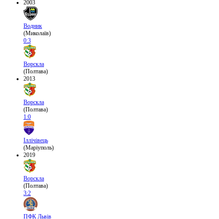
2003
Водник
(Миколаїв)
0:3
Ворскла
(Полтава)
2013
Ворскла
(Полтава)
1:0
Іллічівець
(Маріуполь)
2019
Ворскла
(Полтава)
3:2
ПФК Львів