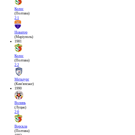
Колос
(Полтава)
2:1
Новатор
(Маріуполь)
1981
Колос
(Полтава)
2:2
Металург
(Кам'янське)
1990
Волинь
(Луцьк)
2:0
Ворскла
(Полтава)