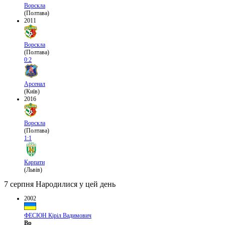
Ворскла
(Полтава)
2011
Ворскла
(Полтава)
0:2
Арсенал
(Київ)
2016
Ворскла
(Полтава)
1:1
Карпати
(Львів)
7 серпня
Народилися у цей день
2002
ФЕСЮН Кіріл Вадимович
Вр