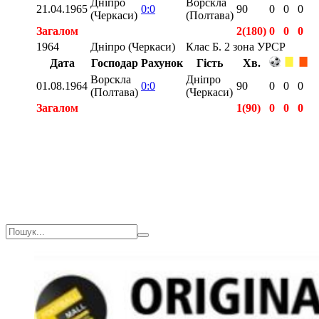
Дніпро
Ворскла
21.04.1965
0:0
90
0
0
0
(Черкаси)
(Полтава)
Загалом
2(180)
0
0
0
1964
Дніпро (Черкаси)
Клас Б. 2 зона УРСР
Дата
Господар
Рахунок
Гість
Хв.
Ворскла
Дніпро
01.08.1964
0:0
90
0
0
0
(Полтава)
(Черкаси)
Загалом
1(90)
0
0
0
Загалом
3(270)
0
0
0