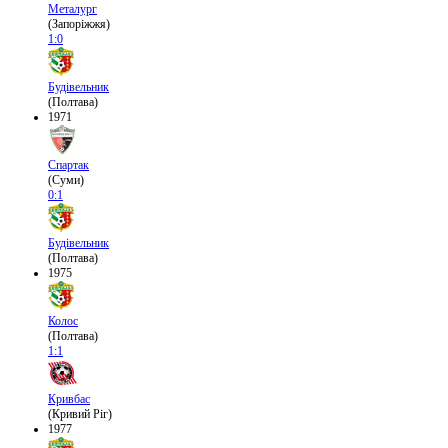
Металург
(Запоріжжя)
1:0
Будівельник
(Полтава)
1971
Спартак
(Суми)
0:1
Будівельник
(Полтава)
1975
Колос
(Полтава)
1:1
Кривбас
(Кривий Ріг)
1977