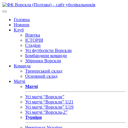
Головна
Новини
Клуб
Візитка
ІСТОРІЯ
Стадіон
Усі футболісти Ворскли
Бомбардири команди
Збірники Ворскли
Команда
Тренерський склад
Основний склад
Матчі
Матчі
Усі матчі “Ворскли”
Усі матчі “Ворскли” U21
Усі матчі “Ворскли” U19
Усі матчі “Ворскла-2”
Турніри
Чемпіонат України