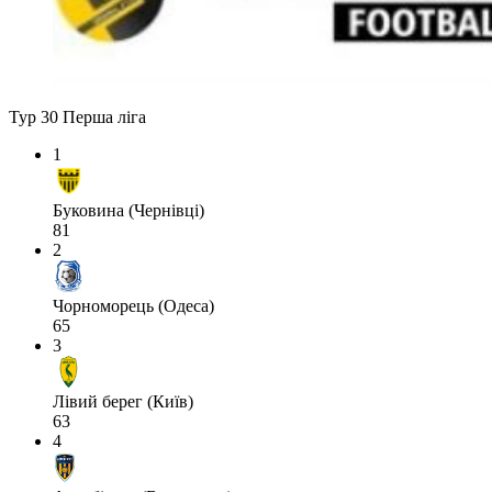
Тур 30
Перша ліга
1
Буковина (Чернівці)
81
2
Чорноморець (Одеса)
65
3
Лівий берег (Київ)
63
4