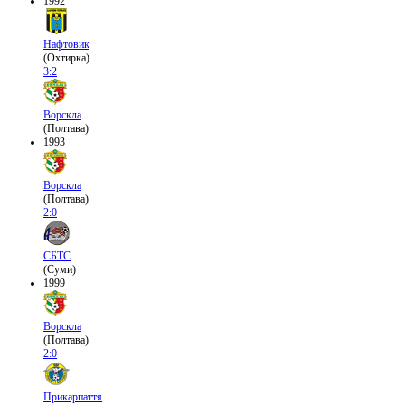
1992
Нафтовик
(Охтирка)
3:2
Ворскла
(Полтава)
1993
Ворскла
(Полтава)
2:0
СБТС
(Суми)
1999
Ворскла
(Полтава)
2:0
Прикарпаття