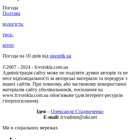
Погода
Полтава
вологість:
тиск:
вітер:
Погода на 10 днів від
sinoptik.ua
©2007 - 2024 - fcvorskla.com.ua
Адміністрація сайту може не поділяти думки авторів та не
несе відповідальності за авторські матеріали та передрук з
інших сайтів. При повному, або частковому використанні
матеріалів сайту уболівальників, посилання на
www.fcvorskla.com.ua обов'язкове (для інтернет-ресурсів
гіперпосилання).
Ідея
–
Олександр Стадниченко
E-mail:
fcvadmin@ukr.net
Ми в соціальних мережах