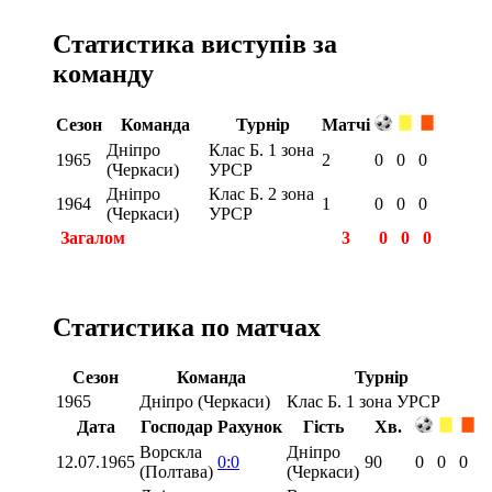
Статистика виступів за
команду
Сезон
Команда
Турнір
Матчі
Дніпро
Клас Б. 1 зона
1965
2
0
0
0
(Черкаси)
УРСР
Дніпро
Клас Б. 2 зона
1964
1
0
0
0
(Черкаси)
УРСР
Загалом
3
0
0
0
Статистика по матчах
Сезон
Команда
Турнір
1965
Дніпро (Черкаси)
Клас Б. 1 зона УРСР
Дата
Господар
Рахунок
Гість
Хв.
Ворскла
Дніпро
12.07.1965
0:0
90
0
0
0
(Полтава)
(Черкаси)