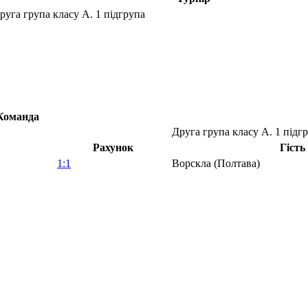
руга група класу А. 1 підгрупа
Команда
Друга група класу А. 1 підг
Рахунок
Гість
1:1
Ворскла (Полтава)