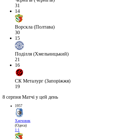
31
14
Ворскла (Полтава)
30
15
Поділля (Хмельницький)
21
16
СК Металург (Запоріжжя)
19
8 серпня
Матчі у цей день
1957
Харчовик
(Одеса)
1:1