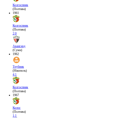
Колгоспник
(Полтава)
1961
Колгоспник
(Полтава)
2:0
Авангард
(Суми)
1962
Трубник
(Нікополь)
4:1
Колгоспник
(Полтава)
1967
Колос
(Полтава)
1:1