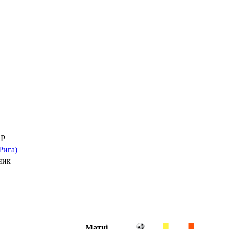
Р
Рига)
ник
Матчі