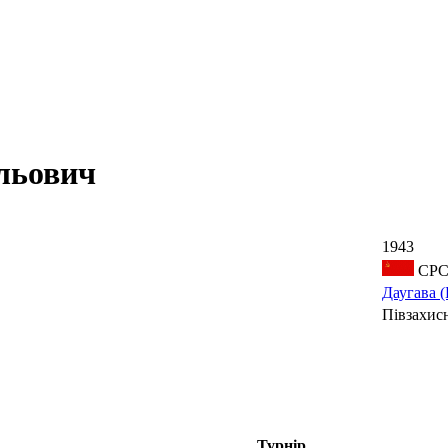
льович
1943
СРС
Даугава (
Півзахис
Турнір