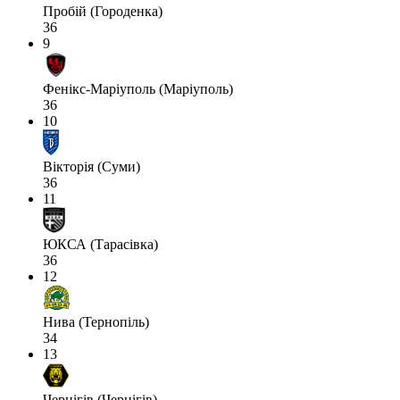
Пробій (Городенка)
36
9
Фенікс-Маріуполь (Маріуполь)
36
10
Вікторія (Суми)
36
11
ЮКСА (Тарасівка)
36
12
Нива (Тернопіль)
34
13
Чернігів (Чернігів)