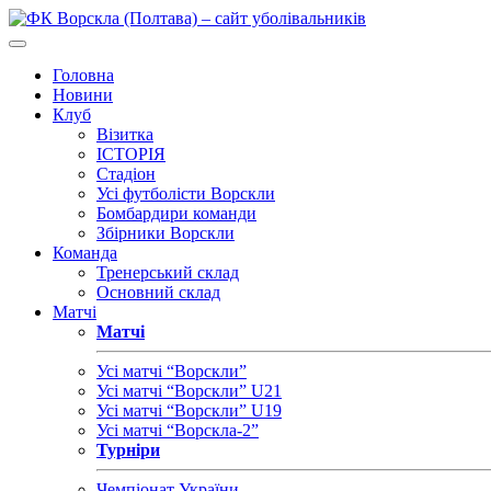
Головна
Новини
Клуб
Візитка
ІСТОРІЯ
Стадіон
Усі футболісти Ворскли
Бомбардири команди
Збірники Ворскли
Команда
Тренерський склад
Основний склад
Матчі
Матчі
Усі матчі “Ворскли”
Усі матчі “Ворскли” U21
Усі матчі “Ворскли” U19
Усі матчі “Ворскла-2”
Турніри
Чемпіонат України