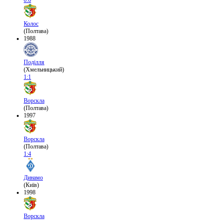
0:0
Колос
(Полтава)
1988
Поділля
(Хмельницький)
1:1
Ворскла
(Полтава)
1997
Ворскла
(Полтава)
1:4
Динамо
(Київ)
1998
Ворскла