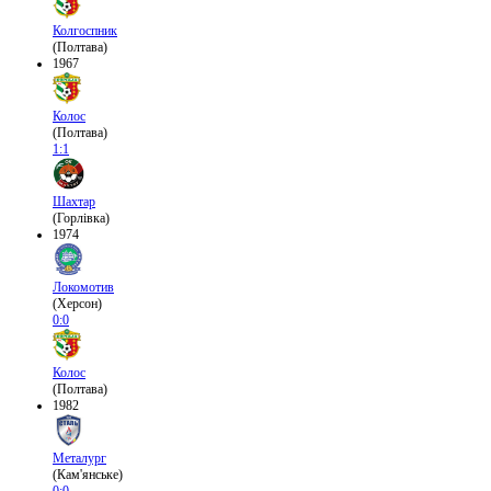
Колгоспник
(Полтава)
1967
Колос
(Полтава)
1:1
Шахтар
(Горлівка)
1974
Локомотив
(Херсон)
0:0
Колос
(Полтава)
1982
Металург
(Кам'янське)