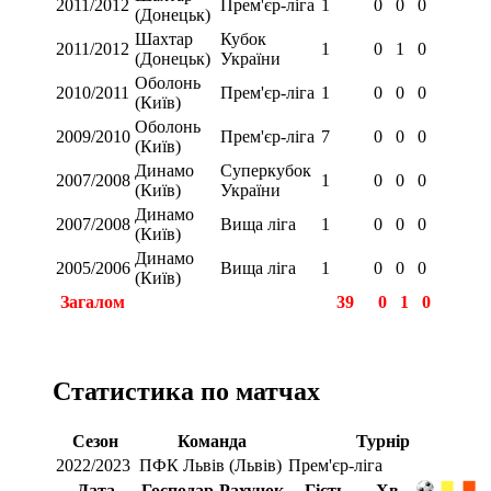
2011/2012
Прем'єр-ліга
1
0
0
0
(Донецьк)
Шахтар
Кубок
2011/2012
1
0
1
0
(Донецьк)
України
Оболонь
2010/2011
Прем'єр-ліга
1
0
0
0
(Київ)
Оболонь
2009/2010
Прем'єр-ліга
7
0
0
0
(Київ)
Динамо
Суперкубок
2007/2008
1
0
0
0
(Київ)
України
Динамо
2007/2008
Вища ліга
1
0
0
0
(Київ)
Динамо
2005/2006
Вища ліга
1
0
0
0
(Київ)
Загалом
39
0
1
0
Статистика по матчах
Сезон
Команда
Турнір
2022/2023
ПФК Львів (Львів)
Прем'єр-ліга
Дата
Господар
Рахунок
Гість
Хв.