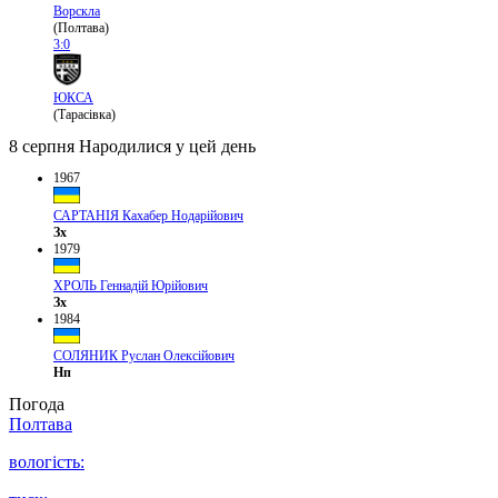
Ворскла
(Полтава)
3:0
ЮКСА
(Тарасівка)
8 серпня
Народилися у цей день
1967
САРТАНІЯ Кахабер Нодарійович
Зх
1979
ХРОЛЬ Геннадій Юрійович
Зх
1984
СОЛЯНИК Руслан Олексійович
Нп
Погода
Полтава
вологість: