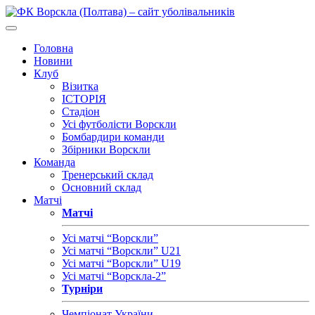
Головна
Новини
Клуб
Візитка
ІСТОРІЯ
Стадіон
Усі футболісти Ворскли
Бомбардири команди
Збірники Ворскли
Команда
Тренерський склад
Основний склад
Матчі
Матчі
Усі матчі “Ворскли”
Усі матчі “Ворскли” U21
Усі матчі “Ворскли” U19
Усі матчі “Ворскла-2”
Турніри
Чемпіонат України