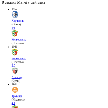
8 серпня
Матчі у цей день
1957
Харчовик
(Одеса)
1:1
Колгоспник
(Полтава)
1961
Колгоспник
(Полтава)
2:0
Авангард
(Суми)
1962
Трубник
(Нікополь)
4:1