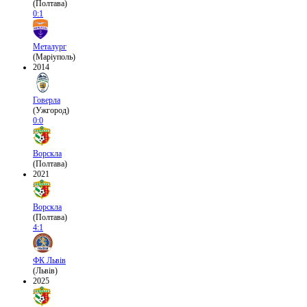
(Полтава)
0:1
Металург
(Маріуполь)
2014
Говерла
(Ужгород)
0:0
Ворскла
(Полтава)
2021
Ворскла
(Полтава)
4:1
ФК Львів
(Львів)
2025