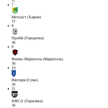
37
7
Металіст (Харків)
37
8
Пробій (Городенка)
36
9
Фенікс-Маріуполь (Маріуполь)
36
10
Вікторія (Суми)
36
11
ЮКСА (Тарасівка)
36