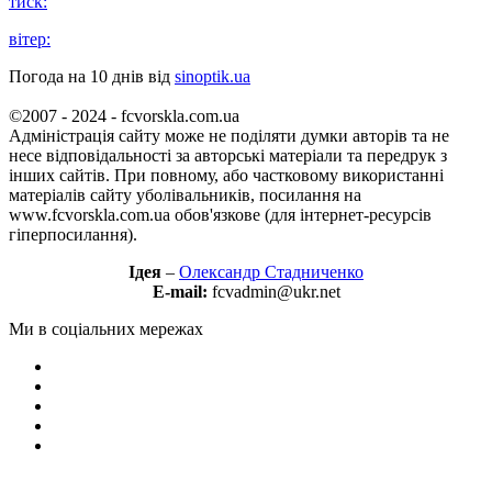
тиск:
вітер:
Погода на 10 днів від
sinoptik.ua
©2007 - 2024 - fcvorskla.com.ua
Адміністрація сайту може не поділяти думки авторів та не
несе відповідальності за авторські матеріали та передрук з
інших сайтів. При повному, або частковому використанні
матеріалів сайту уболівальників, посилання на
www.fcvorskla.com.ua обов'язкове (для інтернет-ресурсів
гіперпосилання).
Ідея
–
Олександр Стадниченко
E-mail:
fcvadmin@ukr.net
Ми в соціальних мережах