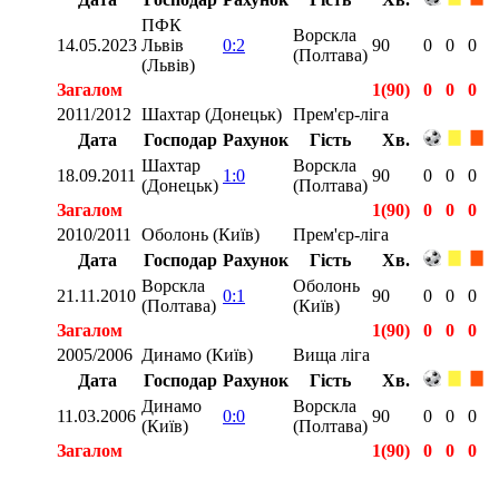
ПФК
Ворскла
14.05.2023
Львів
0:2
90
0
0
0
(Полтава)
(Львів)
Загалом
1(90)
0
0
0
2011/2012
Шахтар (Донецьк)
Прем'єр-ліга
Дата
Господар
Рахунок
Гість
Хв.
Шахтар
Ворскла
18.09.2011
1:0
90
0
0
0
(Донецьк)
(Полтава)
Загалом
1(90)
0
0
0
2010/2011
Оболонь (Київ)
Прем'єр-ліга
Дата
Господар
Рахунок
Гість
Хв.
Ворскла
Оболонь
21.11.2010
0:1
90
0
0
0
(Полтава)
(Київ)
Загалом
1(90)
0
0
0
2005/2006
Динамо (Київ)
Вища ліга
Дата
Господар
Рахунок
Гість
Хв.
Динамо
Ворскла
11.03.2006
0:0
90
0
0
0
(Київ)
(Полтава)
Загалом
1(90)
0
0
0
Загалом
4(360)
0
0
0