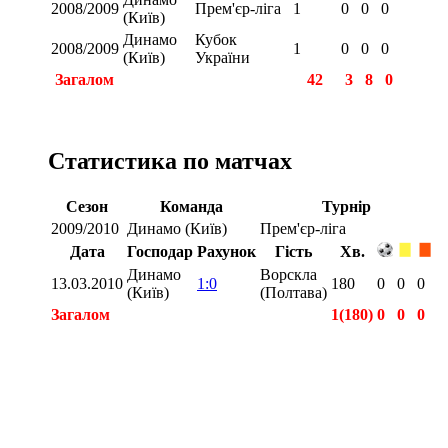
2008/2009
Прем'єр-ліга
1
0
0
0
(Київ)
Динамо
Кубок
2008/2009
1
0
0
0
(Київ)
України
Загалом
42
3
8
0
Статистика по матчах
Сезон
Команда
Турнір
2009/2010
Динамо (Київ)
Прем'єр-ліга
Дата
Господар
Рахунок
Гість
Хв.
Динамо
Ворскла
13.03.2010
1:0
180
0
0
0
(Київ)
(Полтава)
Загалом
1(180)
0
0
0
Загалом
1(180)
0
0
0