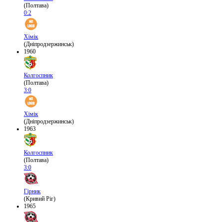
(Полтава)
0:2
Хімік
(Дніпродзержинськ)
1960
Колгоспник
(Полтава)
3:0
Хімік
(Дніпродзержинськ)
1963
Колгоспник
(Полтава)
3:0
Гірник
(Кривий Ріг)
1965