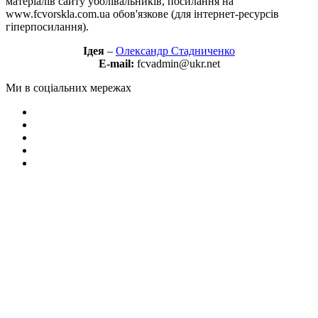
матеріалів сайту уболівальників, посилання на
www.fcvorskla.com.ua обов'язкове (для інтернет-ресурсів
гіперпосилання).
Ідея
–
Олександр Стадниченко
E-mail:
fcvadmin@ukr.net
Ми в соціальних мережах