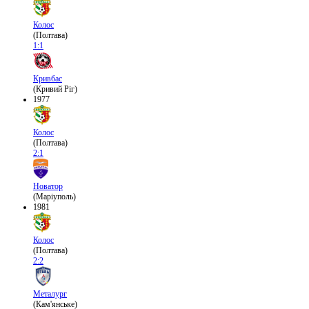
Колос
(Полтава)
1:1
Кривбас
(Кривий Ріг)
1977
Колос
(Полтава)
2:1
Новатор
(Маріуполь)
1981
Колос
(Полтава)
2:2
Металург
(Кам'янське)