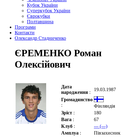
Кубок України
Суперкубок України
Єврокубки
Полтавщина
Програми
Контакти
Олександр Стадниченко
ЄРЕМЕНКО Роман
Олексійович
Дата
19.03.1987
народження
:
Громадянство
:
Фінляндія
Зріст
:
180
Вага
:
67
Клуб
:
--- (---)
Амплуа
:
Півзахисник