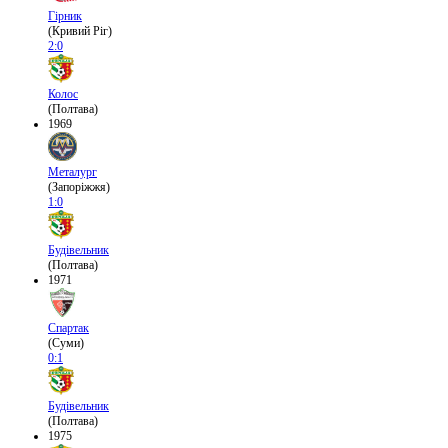
Гірник
(Кривий Ріг)
2:0
Колос
(Полтава)
1969
Металург
(Запоріжжя)
1:0
Будівельник
(Полтава)
1971
Спартак
(Суми)
0:1
Будівельник
(Полтава)
1975