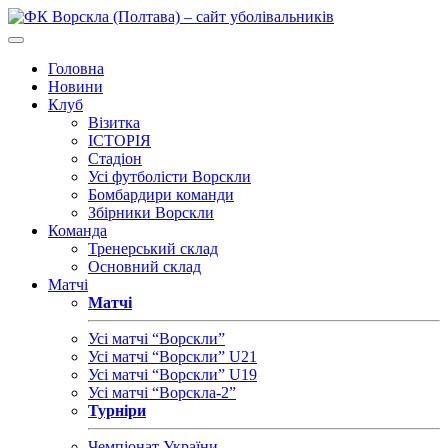
Головна
Новини
Клуб
Візитка
ІСТОРІЯ
Стадіон
Усі футболісти Ворскли
Бомбардири команди
Збірники Ворскли
Команда
Тренерський склад
Основний склад
Матчі
Матчі
Усі матчі “Ворскли”
Усі матчі “Ворскли” U21
Усі матчі “Ворскли” U19
Усі матчі “Ворскла-2”
Турніри
Чемпіонат України