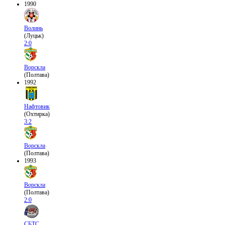
1990
Волинь
(Луцьк)
2:0
Ворскла
(Полтава)
1992
Нафтовик
(Охтирка)
3:2
Ворскла
(Полтава)
1993
Ворскла
(Полтава)
2:0
СБТС