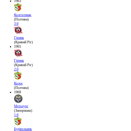
1963
Колгоспник
(Полтава)
3:0
Гірник
(Кривий Ріг)
1965
Гірник
(Кривий Ріг)
2:0
Колос
(Полтава)
1969
Металург
(Запоріжжя)
1:0
Будівельник