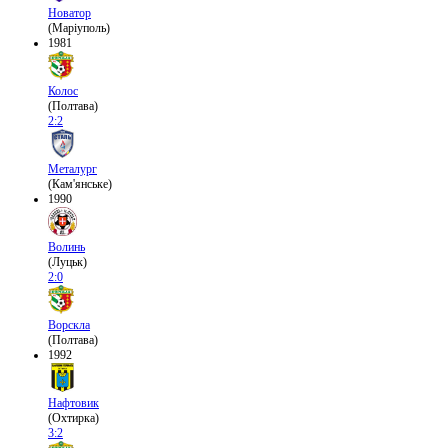
Новатор
(Маріуполь)
1981
Колос
(Полтава)
2:2
Металург
(Кам'янське)
1990
Волинь
(Луцьк)
2:0
Ворскла
(Полтава)
1992
Нафтовик
(Охтирка)
3:2