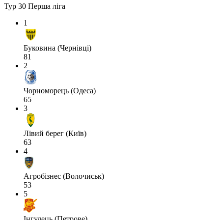
Тур 30
Перша ліга
1
Буковина (Чернівці)
81
2
Чорноморець (Одеса)
65
3
Лівий берег (Київ)
63
4
Агробізнес (Волочиськ)
53
5
Інгулець (Петрове)