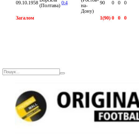
09.10.1958
0:4
90
0
0
0
(Полтава)
на-
Дону)
Загалом
1(90)
0
0
0
Загалом
1(90)
0
0
0