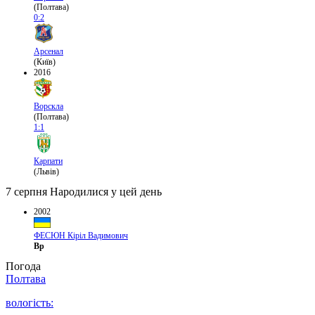
(Полтава)
0:2
Арсенал
(Київ)
2016
Ворскла
(Полтава)
1:1
Карпати
(Львів)
7 серпня
Народилися у цей день
2002
ФЕСЮН Кіріл Вадимович
Вр
Погода
Полтава
вологість: