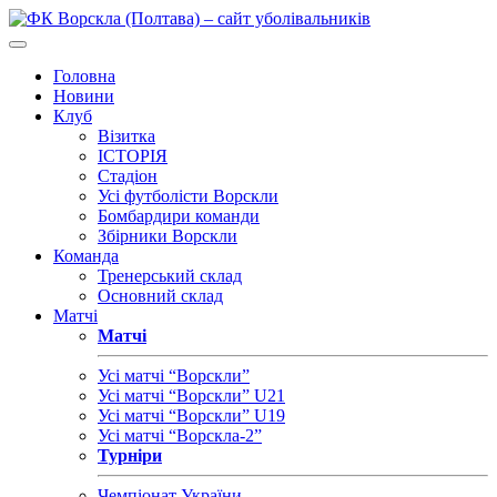
Головна
Новини
Клуб
Візитка
ІСТОРІЯ
Стадіон
Усі футболісти Ворскли
Бомбардири команди
Збірники Ворскли
Команда
Тренерський склад
Основний склад
Матчі
Матчі
Усі матчі “Ворскли”
Усі матчі “Ворскли” U21
Усі матчі “Ворскли” U19
Усі матчі “Ворскла-2”
Турніри
Чемпіонат України