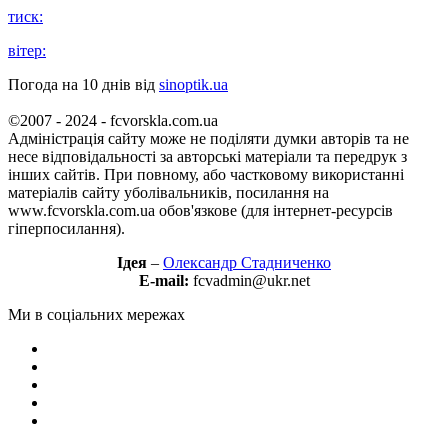
тиск:
вітер:
Погода на 10 днів від
sinoptik.ua
©2007 - 2024 - fcvorskla.com.ua
Адміністрація сайту може не поділяти думки авторів та не
несе відповідальності за авторські матеріали та передрук з
інших сайтів. При повному, або частковому використанні
матеріалів сайту уболівальників, посилання на
www.fcvorskla.com.ua обов'язкове (для інтернет-ресурсів
гіперпосилання).
Ідея
–
Олександр Стадниченко
E-mail:
fcvadmin@ukr.net
Ми в соціальних мережах