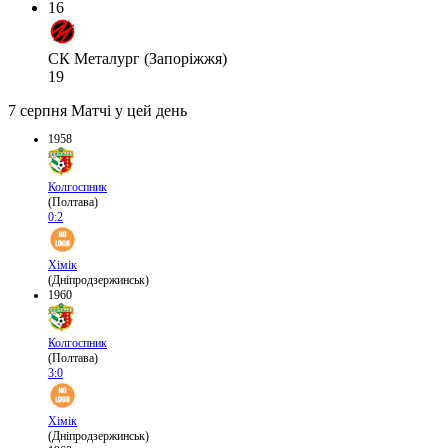
16
СК Металург (Запоріжжя)
19
7 серпня
Матчі у цей день
1958
Колгоспник
(Полтава)
0:2
Хімік
(Дніпродзержинськ)
1960
Колгоспник
(Полтава)
3:0
Хімік
(Дніпродзержинськ)