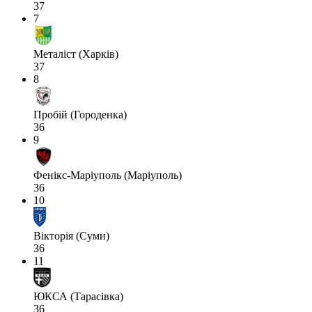
37
7
Металіст (Харків)
37
8
Пробій (Городенка)
36
9
Фенікс-Маріуполь (Маріуполь)
36
10
Вікторія (Суми)
36
11
ЮКСА (Тарасівка)
36