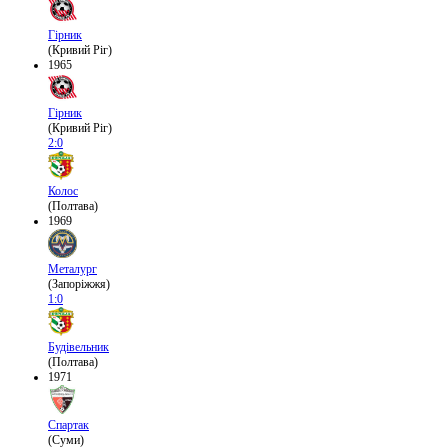
Гірник
(Кривий Ріг)
1965
Гірник
(Кривий Ріг)
2:0
Колос
(Полтава)
1969
Металург
(Запоріжжя)
1:0
Будівельник
(Полтава)
1971
Спартак
(Суми)