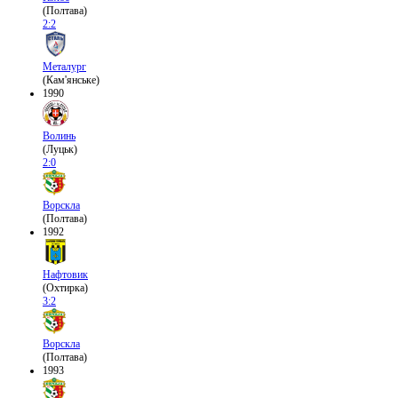
(Полтава)
2:2
Металург
(Кам'янське)
1990
Волинь
(Луцьк)
2:0
Ворскла
(Полтава)
1992
Нафтовик
(Охтирка)
3:2
Ворскла
(Полтава)
1993