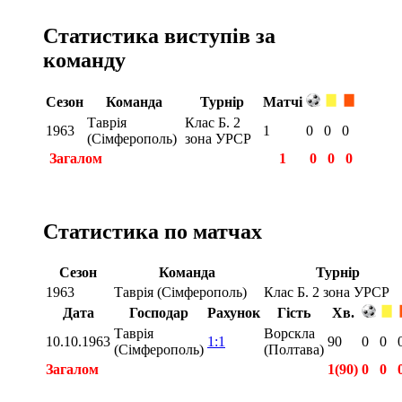
Статистика виступів за
команду
Сезон
Команда
Турнір
Матчі
Таврія
Клас Б. 2
1963
1
0
0
0
(Сімферополь)
зона УРСР
Загалом
1
0
0
0
Статистика по матчах
Сезон
Команда
Турнір
1963
Таврія (Сімферополь)
Клас Б. 2 зона УРСР
Дата
Господар
Рахунок
Гість
Хв.
Таврія
Ворскла
10.10.1963
1:1
90
0
0
(Сімферополь)
(Полтава)
Загалом
1(90)
0
0
Загалом
1(90)
0
0