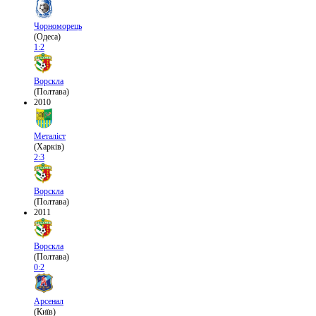
Чорноморець
(Одеса)
1:2
Ворскла
(Полтава)
2010
Металіст
(Харків)
2:3
Ворскла
(Полтава)
2011
Ворскла
(Полтава)
0:2
Арсенал
(Київ)