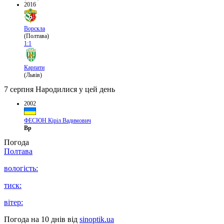
2016
Ворскла
(Полтава)
1:1
Карпати
(Львів)
7 серпня
Народилися у цей день
2002
ФЕСЮН Кіріл Вадимович
Вр
Погода
Полтава
вологість:
тиск:
вітер:
Погода на 10 днів від
sinoptik.ua