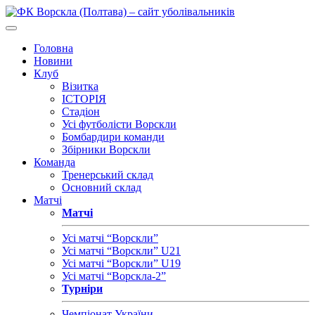
Головна
Новини
Клуб
Візитка
ІСТОРІЯ
Стадіон
Усі футболісти Ворскли
Бомбардири команди
Збірники Ворскли
Команда
Тренерський склад
Основний склад
Матчі
Матчі
Усі матчі “Ворскли”
Усі матчі “Ворскли” U21
Усі матчі “Ворскли” U19
Усі матчі “Ворскла-2”
Турніри
Чемпіонат України