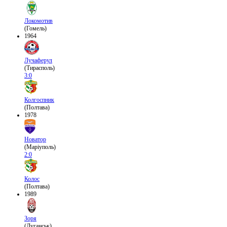
Локомотив
(Гомель)
1964
Лучаферул
(Тирасполь)
3:0
Колгоспник
(Полтава)
1978
Новатор
(Маріуполь)
2:0
Колос
(Полтава)
1989
Зоря
(Луганськ)