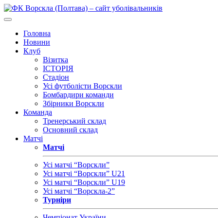
Головна
Новини
Клуб
Візитка
ІСТОРІЯ
Стадіон
Усі футболісти Ворскли
Бомбардири команди
Збірники Ворскли
Команда
Тренерський склад
Основний склад
Матчі
Матчі
Усі матчі “Ворскли”
Усі матчі “Ворскли” U21
Усі матчі “Ворскли” U19
Усі матчі “Ворскла-2”
Турніри
Чемпіонат України