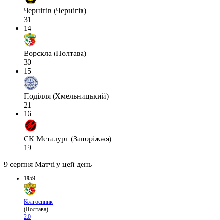
Чернігів (Чернігів)
31
14
Ворскла (Полтава)
30
15
Поділля (Хмельницький)
21
16
СК Металург (Запоріжжя)
19
9 серпня
Матчі у цей день
1959
Колгоспник
(Полтава)
2:0