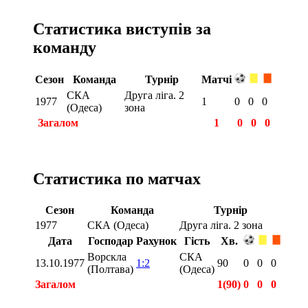
Статистика виступів за
команду
Сезон
Команда
Турнір
Матчі
СКА
Друга ліга. 2
1977
1
0
0
0
(Одеса)
зона
Загалом
1
0
0
0
Статистика по матчах
Сезон
Команда
Турнір
1977
СКА (Одеса)
Друга ліга. 2 зона
Дата
Господар
Рахунок
Гість
Хв.
Ворскла
СКА
13.10.1977
1:2
90
0
0
0
(Полтава)
(Одеса)
Загалом
1(90)
0
0
0
Загалом
1(90)
0
0
0