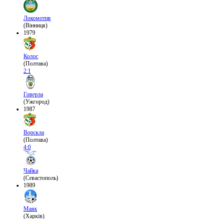
Локомотив
(Вінниця)
1979
Колос
(Полтава)
2:1
Говерла
(Ужгород)
1987
Ворскла
(Полтава)
4:0
Чайка
(Севастополь)
1989
Маяк
(Харків)