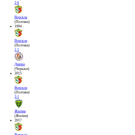
2:0
Ворскла
(Полтава)
1994
Ворскла
(Полтава)
1:1
Дніпро
(Черкаси)
2015
Ворскла
(Полтава)
3:1
Жиліна
(Жиліна)
2017
Ворскла