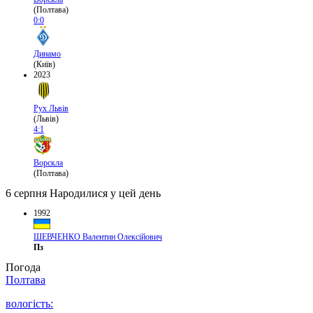
(Полтава)
0:0
Динамо
(Київ)
2023
Рух Львів
(Львів)
4:1
Ворскла
(Полтава)
6 серпня
Народилися у цей день
1992
ШЕВЧЕНКО Валентин Олексійович
Пз
Погода
Полтава
вологість: