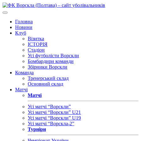
Головна
Новини
Клуб
Візитка
ІСТОРІЯ
Стадіон
Усі футболісти Ворскли
Бомбардири команди
Збірники Ворскли
Команда
Тренерський склад
Основний склад
Матчі
Матчі
Усі матчі “Ворскли”
Усі матчі “Ворскли” U21
Усі матчі “Ворскли” U19
Усі матчі “Ворскла-2”
Турніри
Чемпіонат України