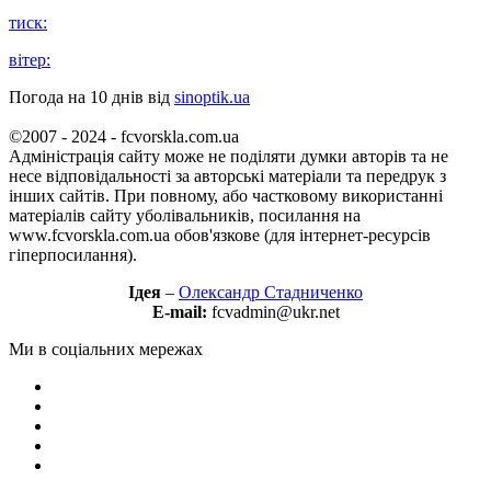
тиск:
вітер:
Погода на 10 днів від
sinoptik.ua
©2007 - 2024 - fcvorskla.com.ua
Адміністрація сайту може не поділяти думки авторів та не
несе відповідальності за авторські матеріали та передрук з
інших сайтів. При повному, або частковому використанні
матеріалів сайту уболівальників, посилання на
www.fcvorskla.com.ua обов'язкове (для інтернет-ресурсів
гіперпосилання).
Ідея
–
Олександр Стадниченко
E-mail:
fcvadmin@ukr.net
Ми в соціальних мережах