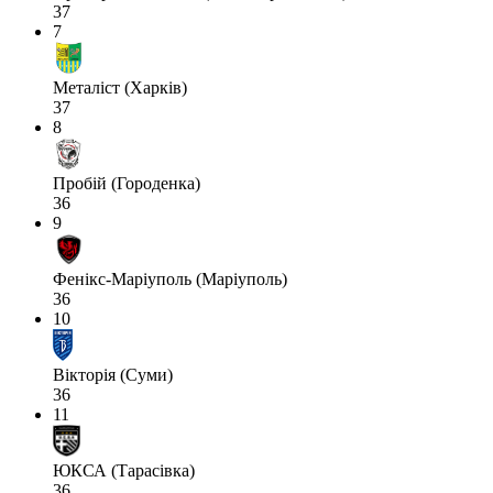
37
7
Металіст (Харків)
37
8
Пробій (Городенка)
36
9
Фенікс-Маріуполь (Маріуполь)
36
10
Вікторія (Суми)
36
11
ЮКСА (Тарасівка)
36