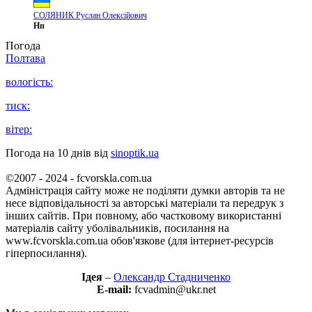
СОЛЯНИК Руслан Олексійович
Нп
Погода
Полтава
вологість:
тиск:
вітер:
Погода на 10 днів від
sinoptik.ua
©2007 - 2024 - fcvorskla.com.ua
Адміністрація сайту може не поділяти думки авторів та не
несе відповідальності за авторські матеріали та передрук з
інших сайтів. При повному, або частковому використанні
матеріалів сайту уболівальників, посилання на
www.fcvorskla.com.ua обов'язкове (для інтернет-ресурсів
гіперпосилання).
Ідея
–
Олександр Стадниченко
E-mail:
fcvadmin@ukr.net