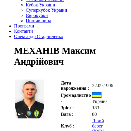
Кубок України
Суперкубок України
Єврокубки
Полтавщина
Програми
Контакти
Олександр Стадниченко
МЕХАНІВ Максим
Андрійович
Дата
22.09.1996
народження
:
Громадянство
:
Україна
Зріст
:
183
Вага
:
80
Лівий
Клуб
:
берег