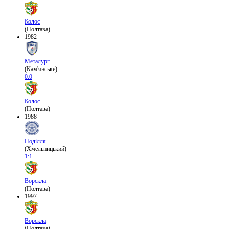
Колос
(Полтава)
1982
Металург
(Кам'янське)
0:0
Колос
(Полтава)
1988
Поділля
(Хмельницький)
1:1
Ворскла
(Полтава)
1997
Ворскла
(Полтава)