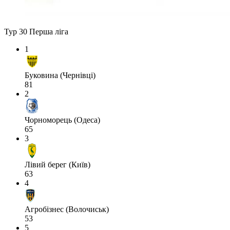
Тур 30
Перша ліга
1
Буковина (Чернівці)
81
2
Чорноморець (Одеса)
65
3
Лівий берег (Київ)
63
4
Агробізнес (Волочиськ)
53
5