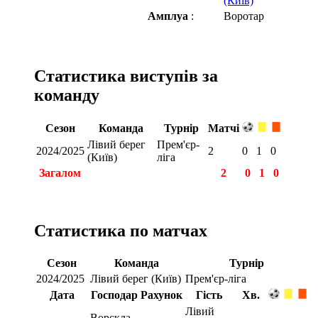
(Київ)
Амплуа
:
Воротар
Статистика виступів за
команду
Сезон
Команда
Турнір
Матчі
Лівий берег
Прем'єр-
2024/2025
2
0
1
0
(Київ)
ліга
Загалом
2
0
1
0
Статистика по матчах
Сезон
Команда
Турнір
2024/2025
Лівий берег (Київ)
Прем'єр-ліга
Дата
Господар
Рахунок
Гість
Хв.
Лівий
Ворскла