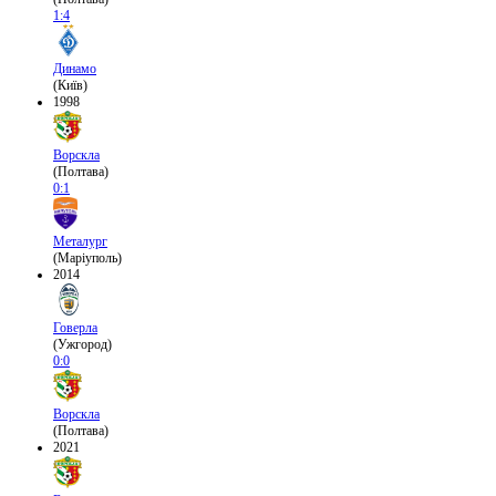
1:4
Динамо
(Київ)
1998
Ворскла
(Полтава)
0:1
Металург
(Маріуполь)
2014
Говерла
(Ужгород)
0:0
Ворскла
(Полтава)
2021