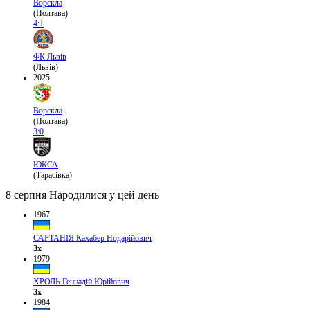
Ворскла
(Полтава)
4:1
ФК Львів
(Львів)
2025
Ворскла
(Полтава)
3:0
ЮКСА
(Тарасівка)
8 серпня
Народилися у цей день
1967
САРТАНІЯ Кахабер Нодарійович
Зх
1979
ХРОЛЬ Геннадій Юрійович
Зх
1984