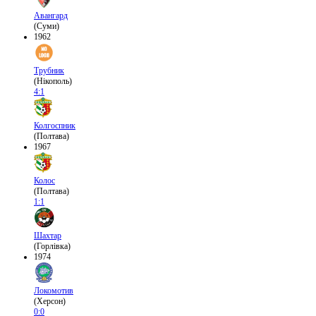
Авангард
(Суми)
1962
Трубник
(Нікополь)
4:1
Колгоспник
(Полтава)
1967
Колос
(Полтава)
1:1
Шахтар
(Горлівка)
1974
Локомотив
(Херсон)
0:0