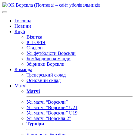
Головна
Новини
Клуб
Візитка
ІСТОРІЯ
Стадіон
Усі футболісти Ворскли
Бомбардири команди
Збірники Ворскли
Команда
Тренерський склад
Основний склад
Матчі
Матчі
Усі матчі “Ворскли”
Усі матчі “Ворскли” U21
Усі матчі “Ворскли” U19
Усі матчі “Ворскла-2”
Турніри
Чемпіонат України