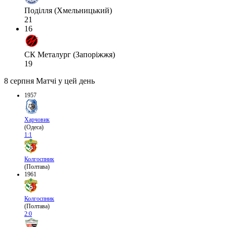
Поділля (Хмельницький)
21
16
СК Металург (Запоріжжя)
19
8 серпня
Матчі у цей день
1957
Харчовик
(Одеса)
1:1
Колгоспник
(Полтава)
1961
Колгоспник
(Полтава)
2:0