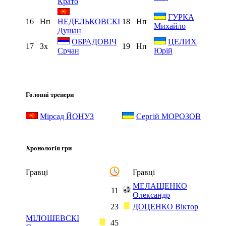
Крато
ГУРКА
16
Нп
18
Нп
НЕДЕЛЬКОВСКІ
Михайло
Душан
ОБРАДОВІЧ
ЦЕЛИХ
17
Зх
19
Нп
Срчан
Юрій
Головні тренери
Мірсад ЙОНУЗ
Сергій МОРОЗОВ
Хронологія гри
Гравці
Гравці
МЕЛАЩЕНКО
11
Олександр
23
ДОЦЕНКО Віктор
МІЛОШЕВСКІ
45