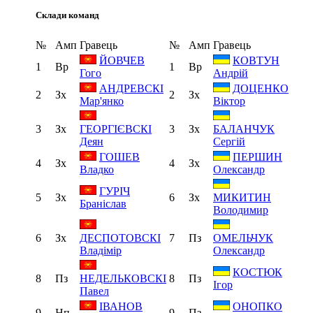
Склади команд
№
Амп
Гравець
№
Амп
Гравець
ЙОВЧЕВ
КОВТУН
1
Вр
1
Вр
Гого
Андрій
АНДРЕВСКІ
ДОЦЕНКО
2
Зх
2
Зх
Мар'янко
Віктор
3
Зх
3
Зх
ГЕОРГІЄВСКІ
БАЛАНЧУК
Деян
Сергій
ГОШЕВ
ПЕРШИН
4
Зх
4
Зх
Владко
Олександр
ГУРІЧ
5
Зх
6
Зх
МИКИТИН
Браніслав
Володимир
6
Зх
7
Пз
ДЕСПОТОВСКІ
ОМЕЛЬЧУК
Владімір
Олександр
КОСТЮК
8
Пз
8
Пз
НЕДЕЛЬКОВСКІ
Ігор
Павел
ІВАНОВ
ОНОПКО
9
Нп
9
Пз