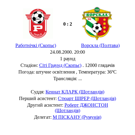
0 : 2
Работнічкі (Скопьє)
Ворскла (Полтава)
24.08.2000. 20:00
1 раунд
Стадіон:
Сіті Граунд (Скопьє)
. 12000 глядачів
Погода: штучне освітлення , Температура: 36ºC
Трансляція: ...
Суддя:
Кеннат КЛАРК (Шотландія)
Перший асистент:
Стюарт ШІРЕР (Шотландія)
Другий асистент:
Роберт ДЖОНСТОН
(Шотландія)
Делегат:
М ПІСКАНУ (Румунія)