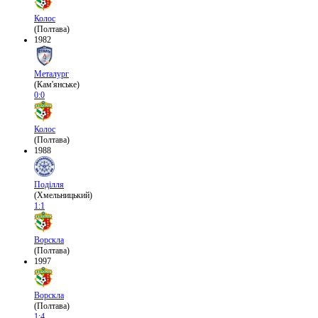
Колос
(Полтава)
1982
Металург
(Кам'янське)
0:0
Колос
(Полтава)
1988
Поділля
(Хмельницький)
1:1
Ворскла
(Полтава)
1997
Ворскла
(Полтава)
1:4