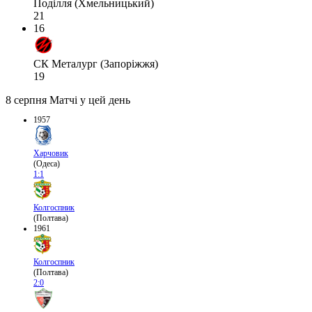
Поділля (Хмельницький)
21
16
СК Металург (Запоріжжя)
19
8 серпня
Матчі у цей день
1957
Харчовик
(Одеса)
1:1
Колгоспник
(Полтава)
1961
Колгоспник
(Полтава)
2:0