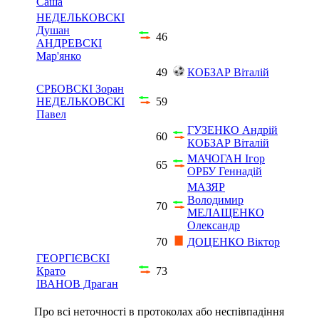
Саша
НЕДЕЛЬКОВСКІ
Душан
46
АНДРЕВСКІ
Мар'янко
49
КОБЗАР Віталій
СРБОВСКІ Зоран
НЕДЕЛЬКОВСКІ
59
Павел
ГУЗЕНКО Андрій
60
КОБЗАР Віталій
МАЧОГАН Ігор
65
ОРБУ Геннадій
МАЗЯР
Володимир
70
МЕЛАЩЕНКО
Олександр
70
ДОЦЕНКО Віктор
ГЕОРГІЄВСКІ
Крато
73
ІВАНОВ Драган
Про всі неточності в протоколах або неспівпадіння