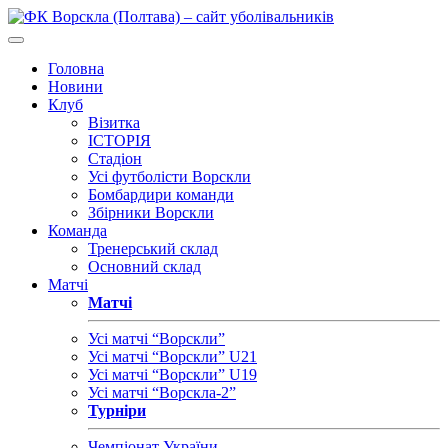
Головна
Новини
Клуб
Візитка
ІСТОРІЯ
Стадіон
Усі футболісти Ворскли
Бомбардири команди
Збірники Ворскли
Команда
Тренерський склад
Основний склад
Матчі
Матчі
Усі матчі “Ворскли”
Усі матчі “Ворскли” U21
Усі матчі “Ворскли” U19
Усі матчі “Ворскла-2”
Турніри
Чемпіонат України