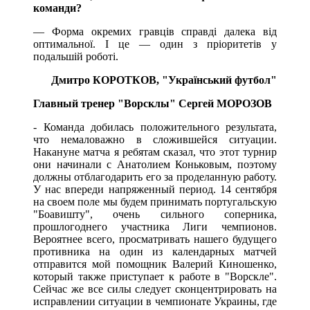
команди?
— Форма окремих гравців справді далека від
оптимальної. І це — один з пріоритетів у
подальшій роботі.
Дмитро КОРОТКОВ,
"Український футбол"
Главный тренер "Ворсклы" Сергей МОРОЗОВ
- Команда добилась положительного результата,
что немаловажно в сложившейся ситуации.
Накануне матча я ребятам сказал, что этот турнир
они начинали с Анатолием Коньковым, поэтому
должны отблагодарить его за проделанную работу.
У нас впереди напряженный период. 14 сентября
на своем поле мы будем принимать португальскую
"Боавишту", очень сильного соперника,
прошлогоднего участника Лиги чемпионов.
Вероятнее всего, просматривать нашего будущего
противника на один из календарных матчей
отправится мой помощник Валерий Киношенко,
который также приступает к работе в "Ворскле".
Сейчас же все силы следует сконцентрировать на
исправлении ситуации в чемпионате Украины, где