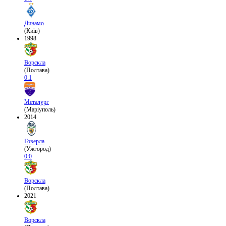
Динамо
(Київ)
1998
Ворскла
(Полтава)
0:1
Металург
(Маріуполь)
2014
Говерла
(Ужгород)
0:0
Ворскла
(Полтава)
2021
Ворскла