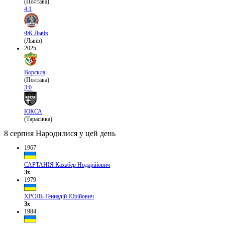
(Полтава)
4:1
ФК Львів
(Львів)
2025
Ворскла
(Полтава)
3:0
ЮКСА
(Тарасівка)
8 серпня
Народилися у цей день
1967
САРТАНІЯ Кахабер Нодарійович
Зх
1979
ХРОЛЬ Геннадій Юрійович
Зх
1984