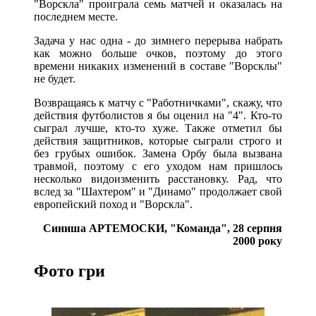
"Ворскла" проиграла семь матчей и оказалась на
последнем месте.
Задача у нас одна - до зимнего перерыва набрать
как можно больше очков, поэтому до этого
времени никаких изменений в составе "Ворсклы"
не будет.
Возвращаясь к матчу с "Работничками", скажу, что
действия футболистов я бы оценил на "4". Кто-то
сыграл лучше, кто-то хуже. Также отметил бы
действия защитников, которые сыграли строго и
без грубых ошибок. Замена Орбу была вызвана
травмой, поэтому с его уходом нам пришлось
несколько видоизменить расстановку. Рад, что
вслед за "Шахтером" и "Динамо" продолжает свой
европейский поход и "Ворскла".
Синиша АРТЕМОСКИ,
"Команда", 28 серпня
2000 року
Фото гри