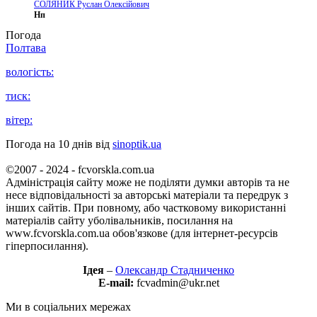
СОЛЯНИК Руслан Олексійович
Нп
Погода
Полтава
вологість:
тиск:
вітер:
Погода на 10 днів від
sinoptik.ua
©2007 - 2024 - fcvorskla.com.ua
Адміністрація сайту може не поділяти думки авторів та не
несе відповідальності за авторські матеріали та передрук з
інших сайтів. При повному, або частковому використанні
матеріалів сайту уболівальників, посилання на
www.fcvorskla.com.ua обов'язкове (для інтернет-ресурсів
гіперпосилання).
Ідея
–
Олександр Стадниченко
E-mail:
fcvadmin@ukr.net
Ми в соціальних мережах