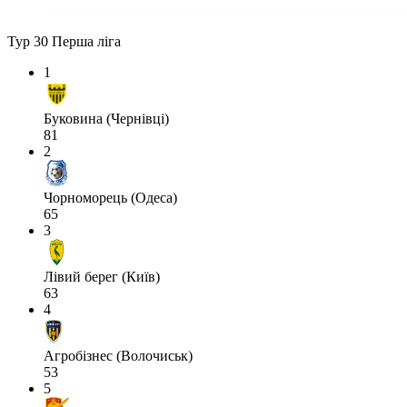
Тур 30
Перша ліга
1
Буковина (Чернівці)
81
2
Чорноморець (Одеса)
65
3
Лівий берег (Київ)
63
4
Агробізнес (Волочиськ)
53
5