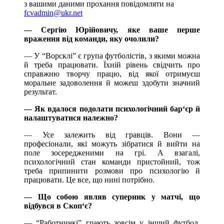
з вашими даними прохання повідомляти на
fcvadmin@ukr.net
— Сергію Юрійовичу, яке ваше перше
враження від команди, яку очолили?
— У “Ворсклі” є група футболістів, з якими можна
й треба працювати. Їхній рівень свідчить про
справжню творчу працю, від якої отримуєш
моральне задоволення й можеш здобути значний
результат.
— Як вдалося подолати психологічний бар‘єр й
налаштуватися належно?
— Усе залежить від гравців. Вони —
професіонали, які можуть зібратися й вийти на
поле зосередженими на грі. А взагалі,
психологічний стан команди пристойний, тож
треба припинити розмови про психологію й
працювати. Це все, що нині потрібно.
— Що собою являв суперник у матчі, що
відбувся в Скоп‘є?
— “Работничкі” грають зовсім у інший футбол,