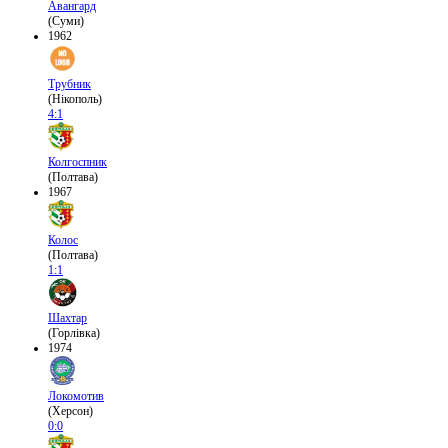
Авангард
(Суми)
1962
Трубник
(Нікополь)
4:1
Колгоспник
(Полтава)
1967
Колос
(Полтава)
1:1
Шахтар
(Горлівка)
1974
Локомотив
(Херсон)
0:0