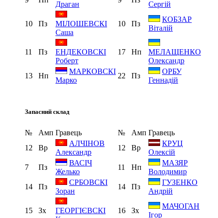
Драган
Сергій
КОБЗАР
10
Пз
10
Пз
МІЛОШЕВСКІ
Віталій
Саша
11
Пз
17
Нп
ЕНДЕКОВСКІ
МЕЛАЩЕНКО
Роберт
Олександр
МАРКОВСКІ
ОРБУ
13
Нп
22
Пз
Марко
Геннадій
Запасний склад
№
Амп
Гравець
№
Амп
Гравець
АЛЧІНОВ
КРУЦ
12
Вр
12
Вр
Александр
Олексій
ВАСІЧ
МАЗЯР
7
Пз
11
Нп
Желько
Володимир
СРБОВСКІ
ГУЗЕНКО
14
Пз
14
Пз
Зоран
Андрій
МАЧОГАН
15
Зх
16
Зх
ГЕОРГІЄВСКІ
Ігор