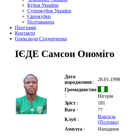
Кубок України
Суперкубок України
Єврокубки
Полтавщина
Програми
Контакти
Олександр Стадниченко
ІЄДЕ Самсон Ономіго
Дата
28.01.1998
народження
:
Громадянство
:
Нігерія
Зріст
:
181
Вага
:
77
Ворскла
Клуб
:
(Полтава)
Амплуа
:
Нападник