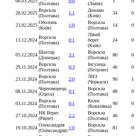
06.03.2025
0:0
1
0
(Полтава)
(Львів)
Ворскла
Динамо
28.02.2025
1:1
34
0
(Полтава)
(Київ)
Оболонь
Ворскла
23.02.2025
1:0
14
0
(Київ)
(Полтава)
Лівий
Ворскла
13.12.2024
0:1
берег
24
0
(Полтава)
(Київ)
Шахтар
Ворскла
05.12.2024
3:1
80
0
(Донецьк)
(Полтава)
Ворскла
Інгулець
29.11.2024
0:3
46
0
(Полтава)
(Петрове)
Ворскла
ЛНЗ
23.11.2024
2:0
90
1
(Полтава)
(Черкаси)
Чорноморець
Ворскла
08.11.2024
0:1
88
0
(Одеса)
(Полтава)
Ворскла
Колос
03.11.2024
0:1
90
0
(Полтава)
(Ковалівка)
НК Верес
Ворскла
27.10.2024
2:2
46
0
(Рівне)
(Полтава)
Олександрія
Ворскла
19.10.2024
1:0
81
0
(Олександрія)
(Полтава)