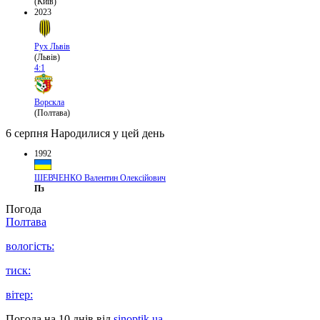
(Київ)
2023
Рух Львів
(Львів)
4:1
Ворскла
(Полтава)
6 серпня
Народилися у цей день
1992
ШЕВЧЕНКО Валентин Олексійович
Пз
Погода
Полтава
вологість:
тиск:
вітер:
Погода на 10 днів від
sinoptik.ua