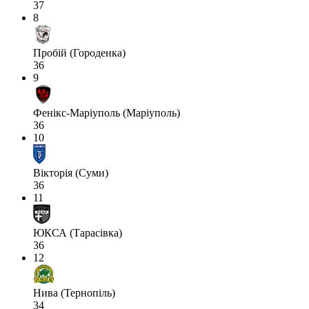
37
8
Пробій (Городенка)
36
9
Фенікс-Маріуполь (Маріуполь)
36
10
Вікторія (Суми)
36
11
ЮКСА (Тарасівка)
36
12
Нива (Тернопіль)
34