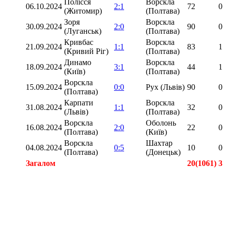
Полісся
Ворскла
06.10.2024
2:1
72
0
(Житомир)
(Полтава)
Зоря
Ворскла
30.09.2024
2:0
90
0
(Луганськ)
(Полтава)
Кривбас
Ворскла
21.09.2024
1:1
83
1
(Кривий Ріг)
(Полтава)
Динамо
Ворскла
18.09.2024
3:1
44
1
(Київ)
(Полтава)
Ворскла
15.09.2024
0:0
Рух (Львів)
90
0
(Полтава)
Карпати
Ворскла
31.08.2024
1:1
32
0
(Львів)
(Полтава)
Ворскла
Оболонь
16.08.2024
2:0
22
0
(Полтава)
(Київ)
Ворскла
Шахтар
04.08.2024
0:5
10
0
(Полтава)
(Донецьк)
Загалом
20(1061)
3
Загалом
20(1061)
3