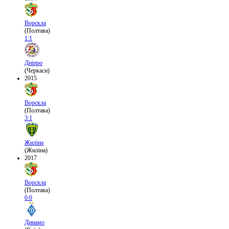
Ворскла
(Полтава)
1:1
Дніпро
(Черкаси)
2015
Ворскла
(Полтава)
3:1
Жиліна
(Жиліна)
2017
Ворскла
(Полтава)
0:0
Динамо