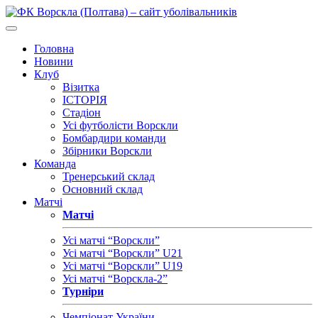
Головна
Новини
Клуб
Візитка
ІСТОРІЯ
Стадіон
Усі футболісти Ворскли
Бомбардири команди
Збірники Ворскли
Команда
Тренерський склад
Основний склад
Матчі
Матчі
Усі матчі “Ворскли”
Усі матчі “Ворскли” U21
Усі матчі “Ворскли” U19
Усі матчі “Ворскла-2”
Турніри
Чемпіонат України