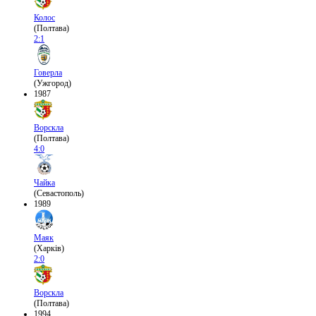
Колос
(Полтава)
2:1
Говерла
(Ужгород)
1987
Ворскла
(Полтава)
4:0
Чайка
(Севастополь)
1989
Маяк
(Харків)
2:0
Ворскла
(Полтава)
1994