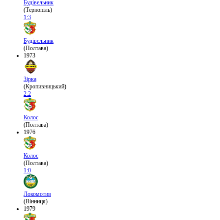
Будівельник
(Тернопіль)
1:3
Будівельник
(Полтава)
1973
Зірка
(Кропивницький)
2:2
Колос
(Полтава)
1976
Колос
(Полтава)
1:0
Локомотив
(Вінниця)
1979