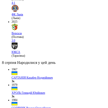
4:1
ФК Львів
(Львів)
2025
Ворскла
(Полтава)
3:0
ЮКСА
(Тарасівка)
8 серпня
Народилися у цей день
1967
САРТАНІЯ Кахабер Нодарійович
Зх
1979
ХРОЛЬ Геннадій Юрійович
Зх
1984