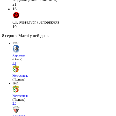
21
16
СК Металург (Запоріжжя)
19
8 серпня
Матчі у цей день
1957
Харчовик
(Одеса)
1:1
Колгоспник
(Полтава)
1961
Колгоспник
(Полтава)
2:0