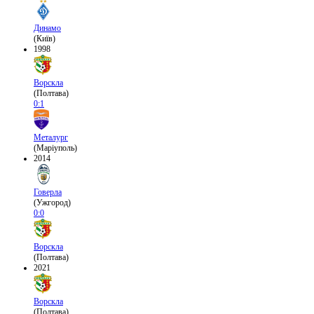
Динамо
(Київ)
1998
Ворскла
(Полтава)
0:1
Металург
(Маріуполь)
2014
Говерла
(Ужгород)
0:0
Ворскла
(Полтава)
2021
Ворскла
(Полтава)