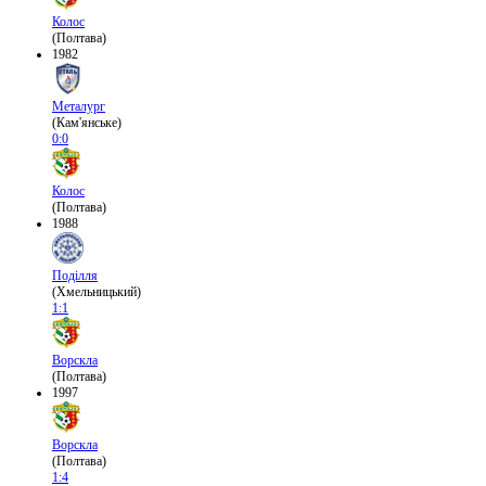
Колос
(Полтава)
1982
Металург
(Кам'янське)
0:0
Колос
(Полтава)
1988
Поділля
(Хмельницький)
1:1
Ворскла
(Полтава)
1997
Ворскла
(Полтава)
1:4