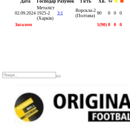
Дата
Господар
Рахунок
Гість
Хв.
Металіст
Ворскла-2
02.09.2024
1925-2
3:1
90
0
0
0
(Полтава)
(Харків)
Загалом
1(90)
0
0
0
Загалом
1(90)
0
0
0