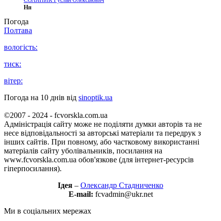
СОЛЯНИК Руслан Олексійович
Нп
Погода
Полтава
вологість:
тиск:
вітер:
Погода на 10 днів від
sinoptik.ua
©2007 - 2024 - fcvorskla.com.ua
Адміністрація сайту може не поділяти думки авторів та не
несе відповідальності за авторські матеріали та передрук з
інших сайтів. При повному, або частковому використанні
матеріалів сайту уболівальників, посилання на
www.fcvorskla.com.ua обов'язкове (для інтернет-ресурсів
гіперпосилання).
Ідея
–
Олександр Стадниченко
E-mail:
fcvadmin@ukr.net
Ми в соціальних мережах