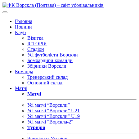
Головна
Новини
Клуб
Візитка
ІСТОРІЯ
Стадіон
Усі футболісти Ворскли
Бомбардири команди
Збірники Ворскли
Команда
Тренерський склад
Основний склад
Матчі
Матчі
Усі матчі “Ворскли”
Усі матчі “Ворскли” U21
Усі матчі “Ворскли” U19
Усі матчі “Ворскла-2”
Турніри
Чемпіонат України