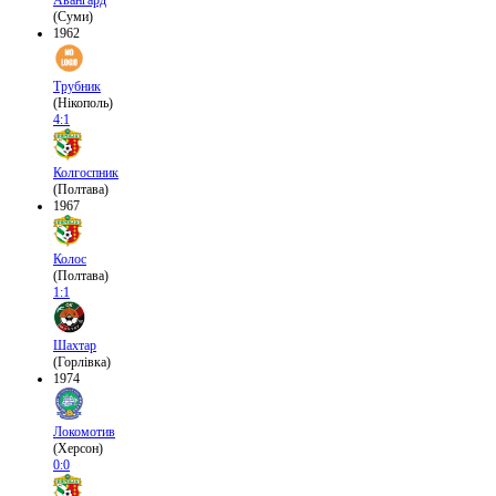
Авангард
(Суми)
1962
Трубник
(Нікополь)
4:1
Колгоспник
(Полтава)
1967
Колос
(Полтава)
1:1
Шахтар
(Горлівка)
1974
Локомотив
(Херсон)
0:0