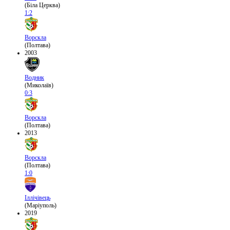
(Біла Церква)
1:2
Ворскла
(Полтава)
2003
Водник
(Миколаїв)
0:3
Ворскла
(Полтава)
2013
Ворскла
(Полтава)
1:0
Іллічівець
(Маріуполь)
2019