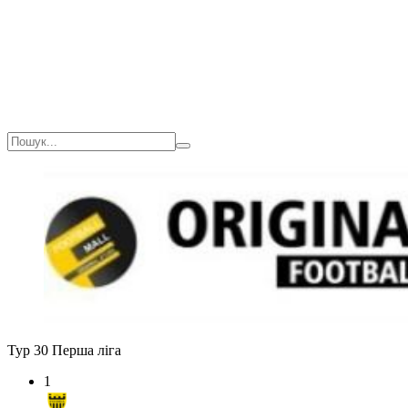
Загалом
1(90)
0
0
Тур 30
Перша ліга
1