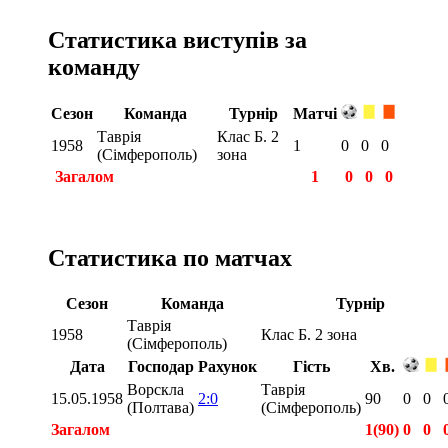
Статистика виступів за
команду
Сезон
Команда
Турнір
Матчі
Таврія
Клас Б. 2
1958
1
0
0
0
(Сімферополь)
зона
Загалом
1
0
0
0
Статистика по матчах
Сезон
Команда
Турнір
Таврія
1958
Клас Б. 2 зона
(Сімферополь)
Дата
Господар
Рахунок
Гість
Хв.
Ворскла
Таврія
15.05.1958
2:0
90
0
0
(Полтава)
(Сімферополь)
Загалом
1(90)
0
0