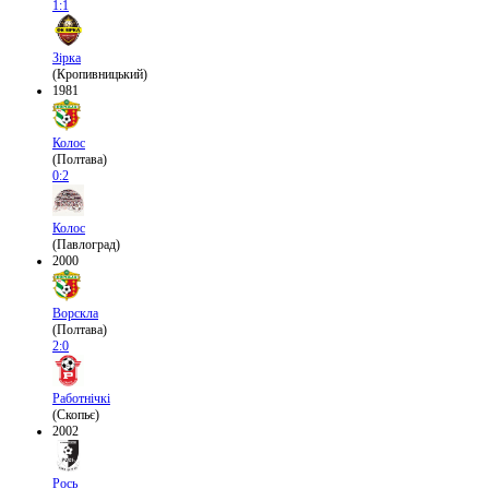
1:1
Зірка
(Кропивницький)
1981
Колос
(Полтава)
0:2
Колос
(Павлоград)
2000
Ворскла
(Полтава)
2:0
Работнічкі
(Скопьє)
2002
Рось