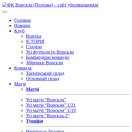
Головна
Новини
Клуб
Візитка
ІСТОРІЯ
Стадіон
Усі футболісти Ворскли
Бомбардири команди
Збірники Ворскли
Команда
Тренерський склад
Основний склад
Матчі
Матчі
Усі матчі “Ворскли”
Усі матчі “Ворскли” U21
Усі матчі “Ворскли” U19
Усі матчі “Ворскла-2”
Турніри
Чемпіонат України