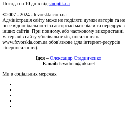
Погода на 10 днів від
sinoptik.ua
©2007 - 2024 - fcvorskla.com.ua
Адміністрація сайту може не поділяти думки авторів та не
несе відповідальності за авторські матеріали та передрук з
інших сайтів. При повному, або частковому використанні
матеріалів сайту уболівальників, посилання на
www.fcvorskla.com.ua обов'язкове (для інтернет-ресурсів
гіперпосилання).
Ідея
–
Олександр Стадниченко
E-mail:
fcvadmin@ukr.net
Ми в соціальних мережах