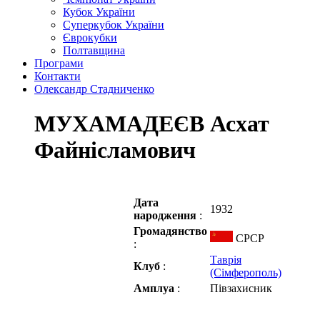
Кубок України
Суперкубок України
Єврокубки
Полтавщина
Програми
Контакти
Олександр Стадниченко
МУХАМАДЕЄВ Асхат
Файнісламович
Дата
1932
народження
:
Громадянство
СРСР
:
Таврія
Клуб
:
(Сімферополь)
Амплуа
:
Півзахисник