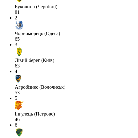
Буковина (Чернівці)
81
2
Чорноморець (Одеса)
65
3
Лівий берег (Київ)
63
4
Агробізнес (Волочиськ)
53
5
Інгулець (Петрове)
46
6