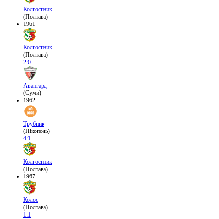
Колгоспник
(Полтава)
1961
Колгоспник
(Полтава)
2:0
Авангард
(Суми)
1962
Трубник
(Нікополь)
4:1
Колгоспник
(Полтава)
1967
Колос
(Полтава)
1:1