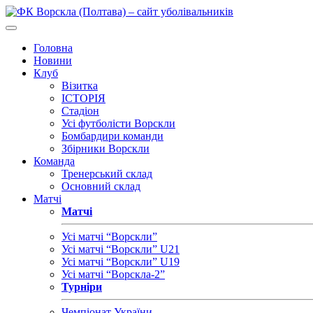
Головна
Новини
Клуб
Візитка
ІСТОРІЯ
Стадіон
Усі футболісти Ворскли
Бомбардири команди
Збірники Ворскли
Команда
Тренерський склад
Основний склад
Матчі
Матчі
Усі матчі “Ворскли”
Усі матчі “Ворскли” U21
Усі матчі “Ворскли” U19
Усі матчі “Ворскла-2”
Турніри
Чемпіонат України