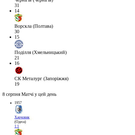
31
14
Ворскла (Полтава)
30
15
Поділля (Хмельницький)
21
16
СК Металург (Запоріжжя)
19
8 серпня
Матчі у цей день
1957
Харчовик
(Одеса)
1:1