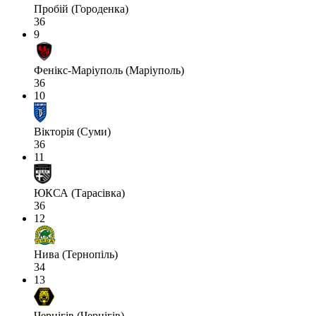
Пробій (Городенка)
36
9
Фенікс-Маріуполь (Маріуполь)
36
10
Вікторія (Суми)
36
11
ЮКСА (Тарасівка)
36
12
Нива (Тернопіль)
34
13
Чернігів (Чернігів)