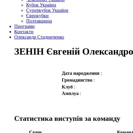
Кубок України
Суперкубок України
Єврокубки
Полтавщина
Програми
Контакти
Олександр Стадниченко
ЗЕНІН Євгеній Олександр
Дата народження
:
Громадянство
:
Клуб
:
Амплуа
:
Статистика виступів за команду
Сезон
Команд