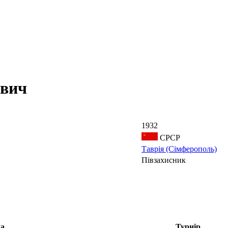
ович
1932
СРСР
Таврія (Сімферополь)
Півзахисник
а
Турнір