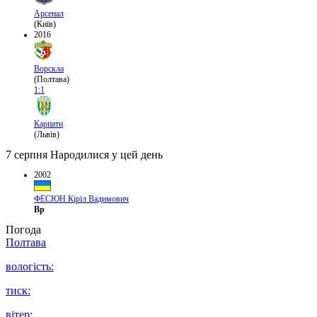
Арсенал
(Київ)
2016
Ворскла
(Полтава)
1:1
Карпати
(Львів)
7 серпня
Народилися у цей день
2002
ФЕСЮН Кіріл Вадимович
Вр
Погода
Полтава
вологість:
тиск:
вітер: