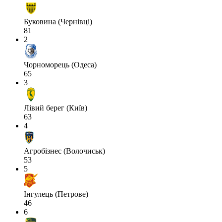
Буковина (Чернівці)
81
2
Чорноморець (Одеса)
65
3
Лівий берег (Київ)
63
4
Агробізнес (Волочиськ)
53
5
Інгулець (Петрове)
46
6