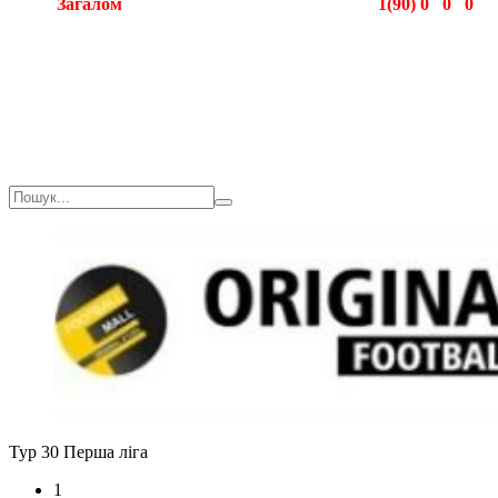
Загалом
1(90)
0
0
0
Загалом
1(90)
0
0
0
Тур 30
Перша ліга
1