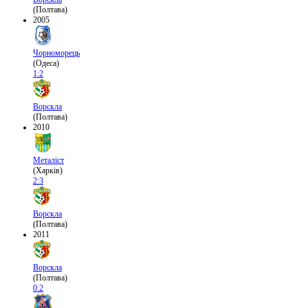
(Полтава)
2005
Чорноморець
(Одеса)
1:2
Ворскла
(Полтава)
2010
Металіст
(Харків)
2:3
Ворскла
(Полтава)
2011
Ворскла
(Полтава)
0:2