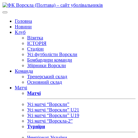
Головна
Новини
Клуб
Візитка
ІСТОРІЯ
Стадіон
Усі футболісти Ворскли
Бомбардири команди
Збірники Ворскли
Команда
Тренерський склад
Основний склад
Матчі
Матчі
Усі матчі “Ворскли”
Усі матчі “Ворскли” U21
Усі матчі “Ворскли” U19
Усі матчі “Ворскла-2”
Турніри
Чемпіонат України