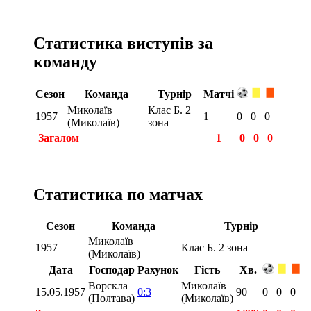
Статистика виступів за
команду
Сезон
Команда
Турнір
Матчі
Миколаїв
Клас Б. 2
1957
1
0
0
0
(Миколаїв)
зона
Загалом
1
0
0
0
Статистика по матчах
Сезон
Команда
Турнір
Миколаїв
1957
Клас Б. 2 зона
(Миколаїв)
Дата
Господар
Рахунок
Гість
Хв.
Ворскла
Миколаїв
15.05.1957
0:3
90
0
0
0
(Полтава)
(Миколаїв)