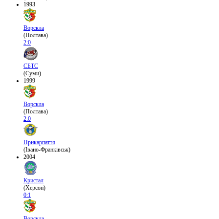
1993
Ворскла
(Полтава)
2:0
СБТС
(Суми)
1999
Ворскла
(Полтава)
2:0
Прикарпаття
(Івано-Франківськ)
2004
Кристал
(Херсон)
0:1
Ворскла