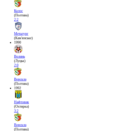
Колос
(Полтава)
2:2
Металург
(Кам'янське)
1990
Волинь
(Луцьк)
2:0
Ворскла
(Полтава)
1992
Нафтовик
(Охтирка)
3:2
Ворскла
(Полтава)