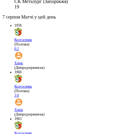
СК Металург (Запоріжжя)
19
7 серпня
Матчі у цей день
1958
Колгоспник
(Полтава)
0:2
Хімік
(Дніпродзержинськ)
1960
Колгоспник
(Полтава)
3:0
Хімік
(Дніпродзержинськ)
1963
Колгоспник