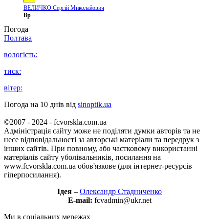
ВЕЛИЧКО Сергій Миколайович
Вр
Погода
Полтава
вологість:
тиск:
вітер:
Погода на 10 днів від
sinoptik.ua
©2007 - 2024 - fcvorskla.com.ua
Адміністрація сайту може не поділяти думки авторів та не
несе відповідальності за авторські матеріали та передрук з
інших сайтів. При повному, або частковому використанні
матеріалів сайту уболівальників, посилання на
www.fcvorskla.com.ua обов'язкове (для інтернет-ресурсів
гіперпосилання).
Ідея
–
Олександр Стадниченко
E-mail:
fcvadmin@ukr.net
Ми в соціальних мережах