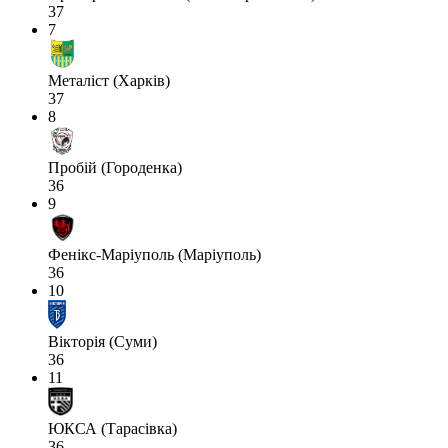
37
7
Металіст (Харків)
37
8
Пробій (Городенка)
36
9
Фенікс-Маріуполь (Маріуполь)
36
10
Вікторія (Суми)
36
11
ЮКСА (Тарасівка)
36