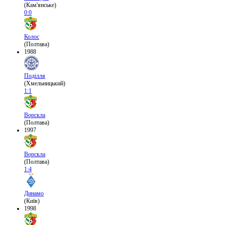
(Кам'янське)
0:0
Колос
(Полтава)
1988
Поділля
(Хмельницький)
1:1
Ворскла
(Полтава)
1997
Ворскла
(Полтава)
1:4
Динамо
(Київ)
1998