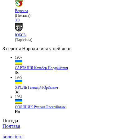
Ворскла
(Полтава)
3:0
ЮКСА
(Тарасівка)
8 серпня
Народилися у цей день
1967
САРТАНІЯ Кахабер Нодарійович
Зх
1979
ХРОЛЬ Геннадій Юрійович
Зх
1984
СОЛЯНИК Руслан Олексійович
Нп
Погода
Полтава
вологість: