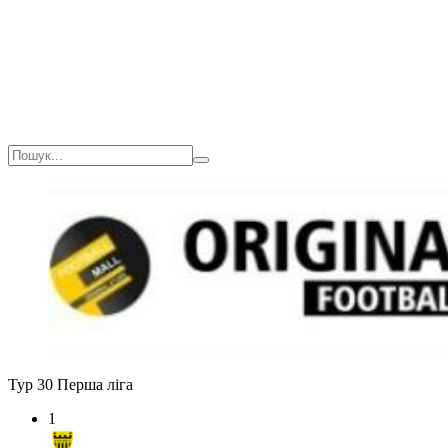
Загалом
1(90)
0
0
Тур 30
Перша ліга
1