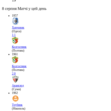
19
8 серпня
Матчі у цей день
1957
Харчовик
(Одеса)
1:1
Колгоспник
(Полтава)
1961
Колгоспник
(Полтава)
2:0
Авангард
(Суми)
1962
Трубник
(Нікополь)