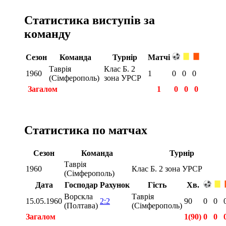
Статистика виступів за
команду
Сезон
Команда
Турнір
Матчі
Таврія
Клас Б. 2
1960
1
0
0
0
(Сімферополь)
зона УРСР
Загалом
1
0
0
0
Статистика по матчах
Сезон
Команда
Турнір
Таврія
1960
Клас Б. 2 зона УРСР
(Сімферополь)
Дата
Господар
Рахунок
Гість
Хв.
Ворскла
Таврія
15.05.1960
2:2
90
0
0
(Полтава)
(Сімферополь)
Загалом
1(90)
0
0