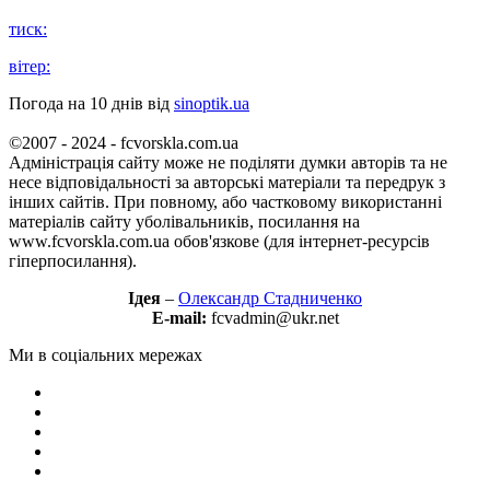
тиск:
вітер:
Погода на 10 днів від
sinoptik.ua
©2007 - 2024 - fcvorskla.com.ua
Адміністрація сайту може не поділяти думки авторів та не
несе відповідальності за авторські матеріали та передрук з
інших сайтів. При повному, або частковому використанні
матеріалів сайту уболівальників, посилання на
www.fcvorskla.com.ua обов'язкове (для інтернет-ресурсів
гіперпосилання).
Ідея
–
Олександр Стадниченко
E-mail:
fcvadmin@ukr.net
Ми в соціальних мережах