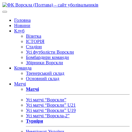
Головна
Новини
Клуб
Візитка
ІСТОРІЯ
Стадіон
Усі футболісти Ворскли
Бомбардири команди
Збірники Ворскли
Команда
Тренерський склад
Основний склад
Матчі
Матчі
Усі матчі “Ворскли”
Усі матчі “Ворскли” U21
Усі матчі “Ворскли” U19
Усі матчі “Ворскла-2”
Турніри
Чемпіонат України