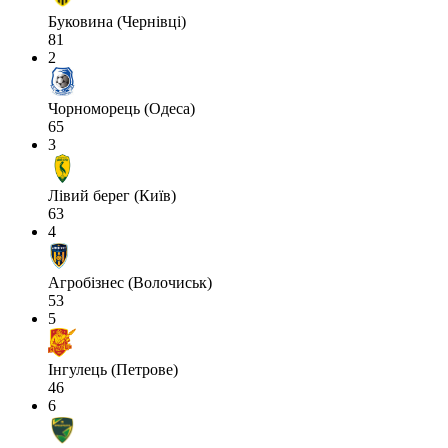
Буковина (Чернівці)
81
2
Чорноморець (Одеса)
65
3
Лівий берег (Київ)
63
4
Агробізнес (Волочиськ)
53
5
Інгулець (Петрове)
46
6