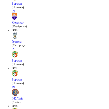
Ворскла
(Полтава)
0:1
Металург
(Маріуполь)
2014
Говерла
(Ужгород)
0:0
Ворскла
(Полтава)
2021
Ворскла
(Полтава)
4:1
ФК Львів
(Львів)
2025