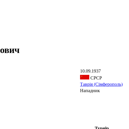
ович
10.09.1937
СРСР
Таврія (Сімферополь)
Нападник
Турнір