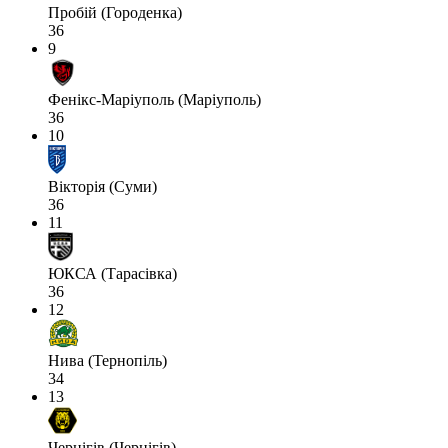
Пробій (Городенка)
36
9
Фенікс-Маріуполь (Маріуполь)
36
10
Вікторія (Суми)
36
11
ЮКСА (Тарасівка)
36
12
Нива (Тернопіль)
34
13
Чернігів (Чернігів)