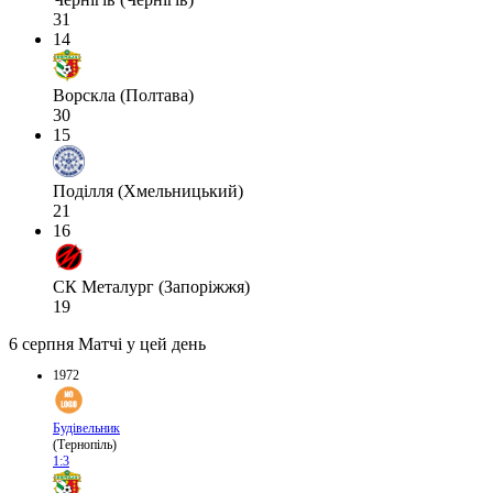
31
14
Ворскла (Полтава)
30
15
Поділля (Хмельницький)
21
16
СК Металург (Запоріжжя)
19
6 серпня
Матчі у цей день
1972
Будівельник
(Тернопіль)
1:3