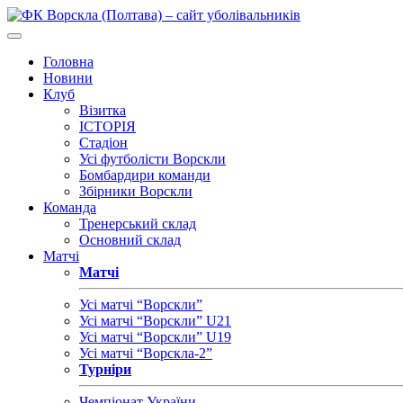
Головна
Новини
Клуб
Візитка
ІСТОРІЯ
Стадіон
Усі футболісти Ворскли
Бомбардири команди
Збірники Ворскли
Команда
Тренерський склад
Основний склад
Матчі
Матчі
Усі матчі “Ворскли”
Усі матчі “Ворскли” U21
Усі матчі “Ворскли” U19
Усі матчі “Ворскла-2”
Турніри
Чемпіонат України