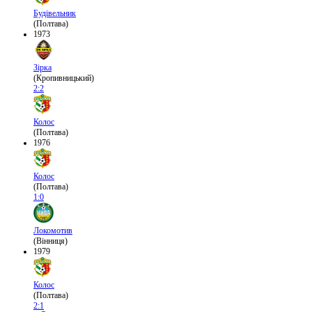
Будівельник
(Полтава)
1973
Зірка
(Кропивницький)
2:2
Колос
(Полтава)
1976
Колос
(Полтава)
1:0
Локомотив
(Вінниця)
1979
Колос
(Полтава)
2:1