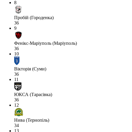
8
Пробій (Городенка)
36
9
Фенікс-Маріуполь (Маріуполь)
36
10
Вікторія (Суми)
36
11
ЮКСА (Тарасівка)
36
12
Нива (Тернопіль)
34
13