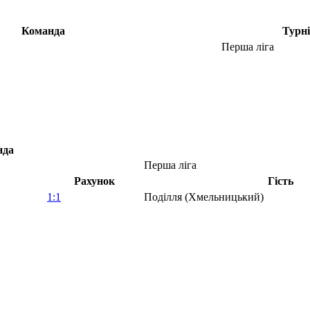
Команда
Турн
Перша ліга
нда
Перша ліга
Рахунок
Гість
1:1
Поділля (Хмельницький)