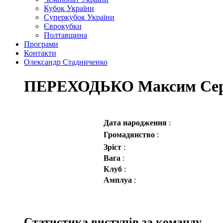
Кубок України
Суперкубок України
Єврокубки
Полтавщина
Програми
Контакти
Олександр Стадниченко
ПЕРЕХОДЬКО Максим Сер
Дата народження
:
Громадянство
:
Зріст
:
Вага
:
Клуб
:
Амплуа
:
Статистика виступів за команду