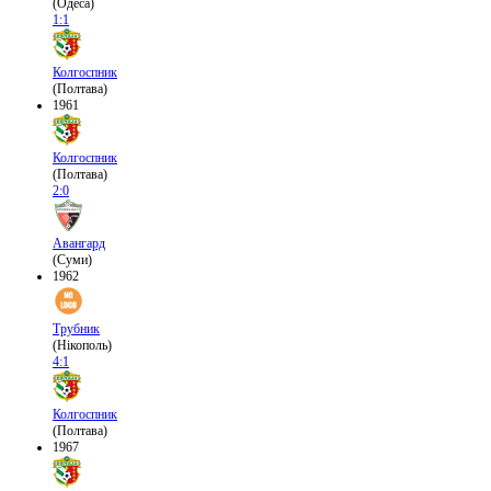
(Одеса)
1:1
Колгоспник
(Полтава)
1961
Колгоспник
(Полтава)
2:0
Авангард
(Суми)
1962
Трубник
(Нікополь)
4:1
Колгоспник
(Полтава)
1967