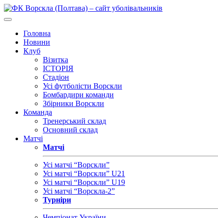
Головна
Новини
Клуб
Візитка
ІСТОРІЯ
Стадіон
Усі футболісти Ворскли
Бомбардири команди
Збірники Ворскли
Команда
Тренерський склад
Основний склад
Матчі
Матчі
Усі матчі “Ворскли”
Усі матчі “Ворскли” U21
Усі матчі “Ворскли” U19
Усі матчі “Ворскла-2”
Турніри
Чемпіонат України