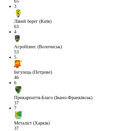
65
3
Лівий берег (Київ)
63
4
Агробізнес (Волочиськ)
53
5
Інгулець (Петрове)
46
6
Прикарпаття-Благо (Івано-Франківськ)
37
7
Металіст (Харків)
37