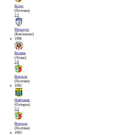
Колос
(Полтава)
2:2
Металург
(Кам'янське)
1990
Волинь
(Луцьк)
2:0
Ворскла
(Полтава)
1992
Нафтовик
(Охтирка)
3:2
Ворскла
(Полтава)
1993