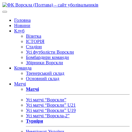
Головна
Новини
Клуб
Візитка
ІСТОРІЯ
Стадіон
Усі футболісти Ворскли
Бомбардири команди
Збірники Ворскли
Команда
Тренерський склад
Основний склад
Матчі
Матчі
Усі матчі “Ворскли”
Усі матчі “Ворскли” U21
Усі матчі “Ворскли” U19
Усі матчі “Ворскла-2”
Турніри
Чемпіонат України