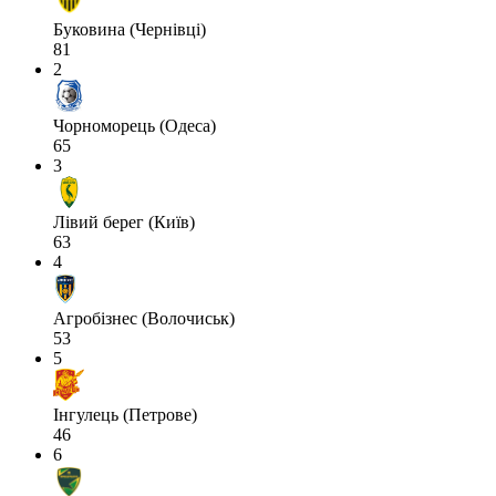
Буковина (Чернівці)
81
2
Чорноморець (Одеса)
65
3
Лівий берег (Київ)
63
4
Агробізнес (Волочиськ)
53
5
Інгулець (Петрове)
46
6