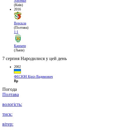
Арсенал
(Київ)
2016
Ворскла
(Полтава)
1:1
Карпати
(Львів)
7 серпня
Народилися у цей день
2002
ФЕСЮН Кіріл Вадимович
Вр
Погода
Полтава
вологість:
тиск:
вітер: