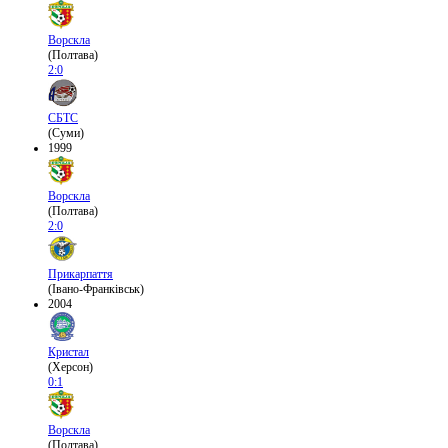
Ворскла
(Полтава)
2:0
СБТС
(Суми)
1999
Ворскла
(Полтава)
2:0
Прикарпаття
(Івано-Франківськ)
2004
Кристал
(Херсон)
0:1
Ворскла
(Полтава)