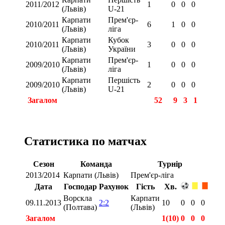
2011/2012
1
0
0
0
(Львів)
U-21
Карпати
Прем'єр-
2010/2011
6
1
0
0
(Львів)
ліга
Карпати
Кубок
2010/2011
3
0
0
0
(Львів)
України
Карпати
Прем'єр-
2009/2010
1
0
0
0
(Львів)
ліга
Карпати
Першість
2009/2010
2
0
0
0
(Львів)
U-21
Загалом
52
9
3
1
Статистика по матчах
Сезон
Команда
Турнір
2013/2014
Карпати (Львів)
Прем'єр-ліга
Дата
Господар
Рахунок
Гість
Хв.
Ворскла
Карпати
09.11.2013
2:2
10
0
0
0
(Полтава)
(Львів)
Загалом
1(10)
0
0
0