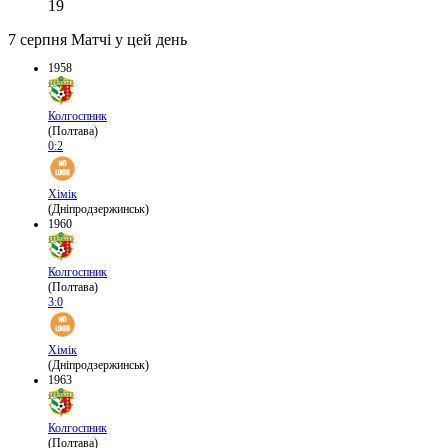
19
7 серпня
Матчі у цей день
1958
Колгоспник
(Полтава)
0:2
Хімік
(Дніпродзержинськ)
1960
Колгоспник
(Полтава)
3:0
Хімік
(Дніпродзержинськ)
1963
Колгоспник
(Полтава)