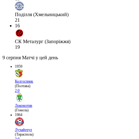
Поділля (Хмельницький)
21
16
СК Металург (Запоріжжя)
19
9 серпня
Матчі у цей день
1959
Колгоспник
(Полтава)
2:0
Локомотив
(Гомель)
1964
Лучаферул
(Тирасполь)