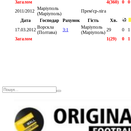
Загалом
4(360)
0
0
Маріуполь
2011/2012
Прем'єр-ліга
(Маріуполь)
Дата
Господар
Рахунок
Гість
Хв.
Ворскла
Маріуполь
17.03.2012
3:1
29
0
1
(Полтава)
(Маріуполь)
Загалом
1(29)
0
1
Загалом
11(881)
0
3