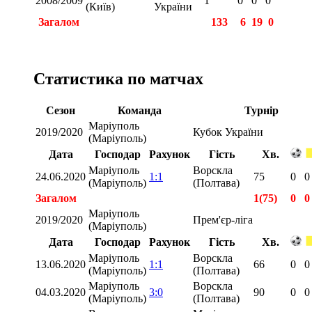
2008/2009
1
0
0
0
(Київ)
України
Загалом
133
6
19
0
Статистика по матчах
Сезон
Команда
Турнір
Маріуполь
2019/2020
Кубок України
(Маріуполь)
Дата
Господар
Рахунок
Гість
Хв.
Маріуполь
Ворскла
24.06.2020
1:1
75
0
0
(Маріуполь)
(Полтава)
Загалом
1(75)
0
0
Маріуполь
2019/2020
Прем'єр-ліга
(Маріуполь)
Дата
Господар
Рахунок
Гість
Хв.
Маріуполь
Ворскла
13.06.2020
1:1
66
0
0
(Маріуполь)
(Полтава)
Маріуполь
Ворскла
04.03.2020
3:0
90
0
0
(Маріуполь)
(Полтава)