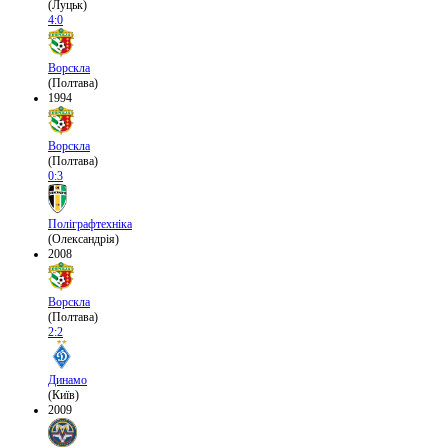
(Луцьк)
4:0
Ворскла
(Полтава)
1994
Ворскла
(Полтава)
0:3
Поліграфтехніка
(Олександрія)
2008
Ворскла
(Полтава)
2:2
Динамо
(Київ)
2009