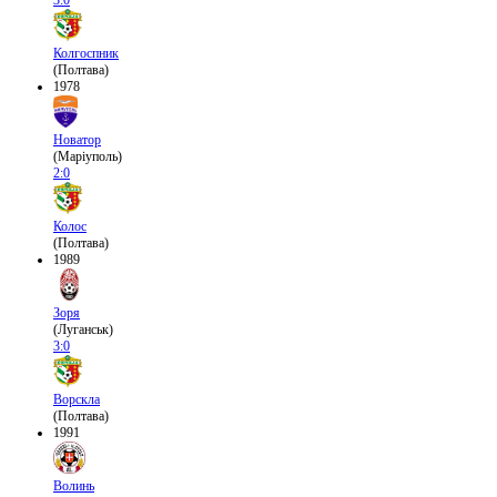
3:0
Колгоспник
(Полтава)
1978
Новатор
(Маріуполь)
2:0
Колос
(Полтава)
1989
Зоря
(Луганськ)
3:0
Ворскла
(Полтава)
1991
Волинь