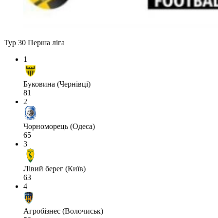
Тур 30
Перша ліга
1
Буковина (Чернівці)
81
2
Чорноморець (Одеса)
65
3
Лівий берег (Київ)
63
4
Агробізнес (Волочиськ)