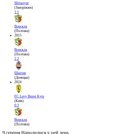
Металург
(Запоріжжя)
1:1
Ворскла
(Полтава)
2015
Ворскла
(Полтава)
2:2
Шахтар
(Донецьк)
2024
FC Levy Bereg Kyiv
(Київ)
0:3
Ворскла
(Полтава)
9 серпня
Народилися у цей день