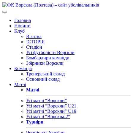
Головна
Новини
Клуб
Візитка
ІСТОРІЯ
Стадіон
Усі футболісти Ворскли
Бомбардири команди
Збірники Ворскли
Команда
Тренерський склад
Основний склад
Матчі
Матчі
Усі матчі “Ворскли”
Усі матчі “Ворскли” U21
Усі матчі “Ворскли” U19
Усі матчі “Ворскла-2”
Турніри
Чемпіонат України