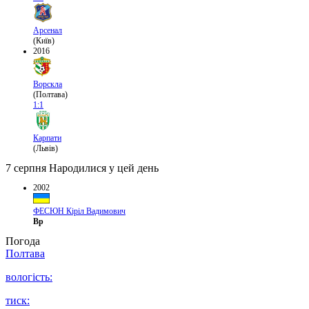
Арсенал
(Київ)
2016
Ворскла
(Полтава)
1:1
Карпати
(Львів)
7 серпня
Народилися у цей день
2002
ФЕСЮН Кіріл Вадимович
Вр
Погода
Полтава
вологість:
тиск: