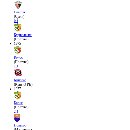
Спартак
(Суми)
0:1
Будівельник
(Полтава)
1975
Колос
(Полтава)
1:1
Кривбас
(Кривий Ріг)
1977
Колос
(Полтава)
2:1
Новатор
(Маріуполь)