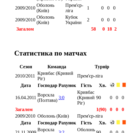
Оболонь
Прем'єр-
2009/2010
1
0
0
0
(Київ)
ліга
Оболонь
Кубок
2009/2010
2
0
0
0
(Київ)
України
Загалом
58
0
18
2
Статистика по матчах
Сезон
Команда
Турнір
Кривбас (Кривий
2010/2011
Прем'єр-ліга
Ріг)
Дата
Господар
Рахунок
Гість
Хв.
Кривбас
Ворскла
16.04.2011
3:0
(Кривий
90
0
0
0
(Полтава)
Ріг)
Загалом
1(90)
0
0
0
2009/2010
Оболонь (Київ)
Прем'єр-ліга
Дата
Господар
Рахунок
Гість
Хв.
Ворскла
Оболонь
21.11.2009
3:2
90
0
0
0