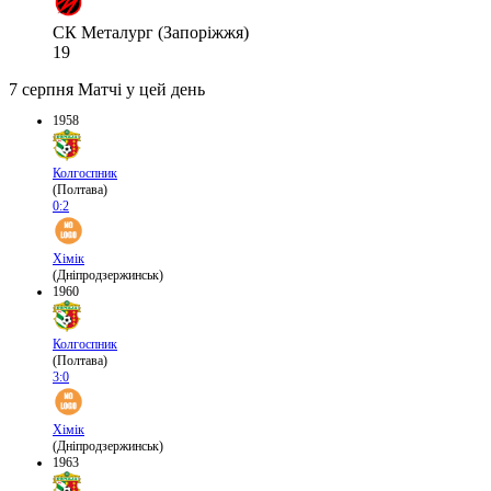
СК Металург (Запоріжжя)
19
7 серпня
Матчі у цей день
1958
Колгоспник
(Полтава)
0:2
Хімік
(Дніпродзержинськ)
1960
Колгоспник
(Полтава)
3:0
Хімік
(Дніпродзержинськ)
1963