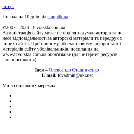
вітер:
Погода на 10 днів від
sinoptik.ua
©2007 - 2024 - fcvorskla.com.ua
Адміністрація сайту може не поділяти думки авторів та не
несе відповідальності за авторські матеріали та передрук з
інших сайтів. При повному, або частковому використанні
матеріалів сайту уболівальників, посилання на
www.fcvorskla.com.ua обов'язкове (для інтернет-ресурсів
гіперпосилання).
Ідея
–
Олександр Стадниченко
E-mail:
fcvadmin@ukr.net
Ми в соціальних мережах