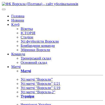
Головна
Новини
Клуб
Візитка
ІСТОРІЯ
Стадіон
Усі футболісти Ворскли
Бомбардири команди
Збірники Ворскли
Команда
Тренерський склад
Основний склад
Матчі
Матчі
Усі матчі “Ворскли”
Усі матчі “Ворскли” U21
Усі матчі “Ворскли” U19
Усі матчі “Ворскла-2”
Турніри
Чемпіонат України