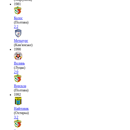
1981
Колос
(Полтава)
2:2
Металург
(Кам'янське)
1990
Волинь
(Луцьк)
2:0
Ворскла
(Полтава)
1992
Нафтовик
(Охтирка)
3:2