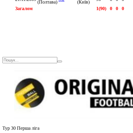
(Полтава)
(Київ)
Загалом
1(90)
0
0
0
Загалом
2(180)
0
0
0
Тур 30
Перша ліга